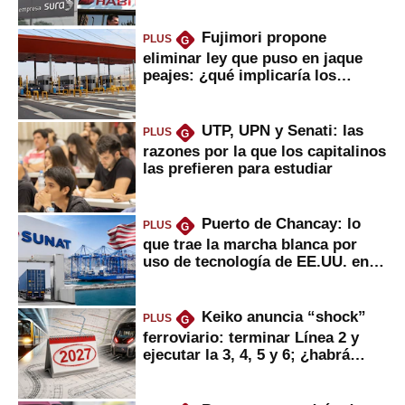
Fujimori propone
PLUS
G
eliminar ley que puso en jaque
peajes: ¿qué implicaría los
usuarios?
UTP, UPN y Senati: las
PLUS
G
razones por la que los capitalinos
las prefieren para estudiar
Puerto de Chancay: lo
PLUS
G
que trae la marcha blanca por
uso de tecnología de EE.UU. en
mercancías
Keiko anuncia “shock”
PLUS
G
ferroviario: terminar Línea 2 y
ejecutar la 3, 4, 5 y 6; ¿habrá
avances?