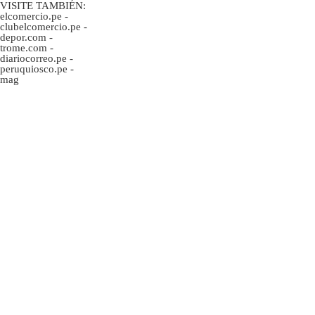
VISITE TAMBIÉN:
elcomercio.pe
-
clubelcomercio.pe
-
depor.com
-
trome.com
-
diariocorreo.pe
-
peruquiosco.pe
-
mag