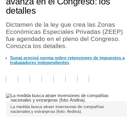
avanza en el Congreso: los
detalles
Tu Dinero
Finanzas Personales
Dictamen de la ley que crea las Zonas
Económicas Especiales Privadas (ZEEP)
Inmobiliarias
fue agendado en el pleno del Congreso.
Conozca los detalles.
Plus G
Sunat precisó norma sobre retenciones de impuestos a
Opinión
trabajadores independientes
Editorial
Pregunta de hoy
Blogs
Tendencias
La medida busca atraer inversiones de compañías
nacionales y extranjeras (foto: Andina).
Lujo
Viajes
Únete a nuestro canal