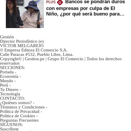
Bancos se pondrán duros
PLUS
G
con empresas por culpa de El
Niño, ¿por qué será bueno para
ahorristas?
Gestión
Director Periodístico (e)
VÍCTOR MELGAREJO
© Empresa Editora El Comercio S.A.
Calle Paracas #532, Pueblo Libre, Lima.
Copyright© | Gestion.pe | Grupo El Comercio | Todos los derechos
reservados
SECCIONES:
Portada
-
Economía
-
Mundo
-
Perú
-
Tu Dinero
-
Tecnología
CONTACTO:
¿Quiénes somos?
-
Términos y Condiciones
-
Política de Privacidad
-
Politica de Cookies
-
Preguntas Frecuentes
SÍGUENOS:
Suscríbete