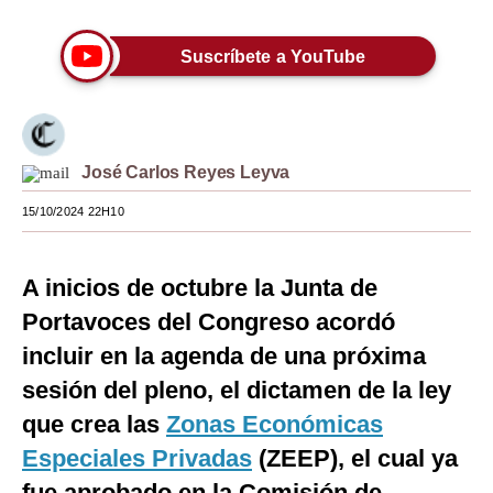
Moda
Suscríbete a YouTube
Estilos
Mundo
EEUU
José Carlos Reyes Leyva
México
15/10/2024 22H10
España
A inicios de octubre la Junta de
Internacional
Portavoces del Congreso acordó
Tecnología
incluir en la agenda de una próxima
Club del Suscriptor
sesión del pleno, el dictamen de la ley
que crea las
Zonas Económicas
Mix
Especiales Privadas
(ZEEP), el cual ya
G de Gestión
fue aprobado en la Comisión de