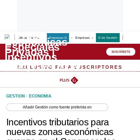
Últimas Noticias
Empresas G
Empresas
G de Gestión
Finanzas
Lo último
Peru Quiosco
SUSCRÍBETE
Portada
EXCLUSIVO PARA SUSCRIPTORES
Empresas
PLUS
G
Management & Empleo
GESTION
>
ECONOMIA
Economía
Añadir
Gestión
como fuente preferida en
Mercados
Incentivos tributarios para
Perú
nuevas zonas económicas
Política