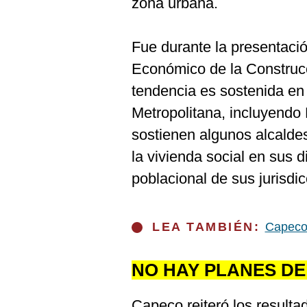
zona urbana.
De
Cookies
Preguntas
Fue durante la presentaci
Frecuentes
Económico de la Construc
tendencia es sostenida en
Metropolitana, incluyendo 
sostienen algunos alcaldes
la vivienda social en sus d
poblacional de sus jurisdi
LEA TAMBIÉN:
Capeco:
NO HAY PLANES D
Capeco reiteró los result