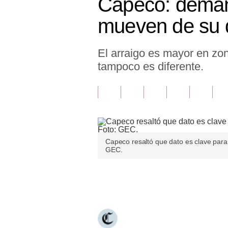
Capeco: demand
Finanzas Personales
mueven de su d
Inmobiliarias
El arraigo es mayor en zo
Plus G
tampoco es diferente.
Opinión
Editorial
Pregunta de hoy
Blogs
Capeco resaltó que dato es clave para f
GEC.
Tendencias
Lujo
Únete a nuestro canal
Viajes
Moda