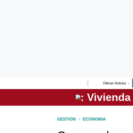
Lo último
Peru Quiosco
Portada
Empresas
Management & Empleo
Economía
Últimas Noticias
Mercados
Perú
Política
GESTION
>
ECONOMIA
Tu Dinero