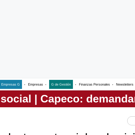
Empresas G
Empresas
G de Gestión
Finanzas Personales
Newsletters