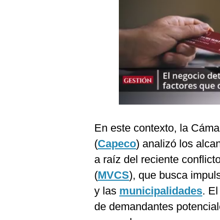
Podcast
Gestión TV
Videos
Fotogalerías
gestion.pe
¿quiénes
En este contexto, la Cáma
Somos?
(
Capeco
) analizó los alc
Términos
a raíz del reciente conflict
Y
Condiciones
(
MVCS
), que busca impuls
Política
y las
municipalidades
. E
De
Privacidad
de demandantes potencial
Politica