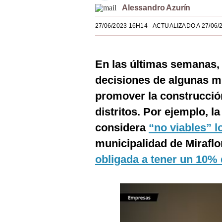
Alessandro Azurín
Estilos
27/06/2023 16H14
- ACTUALIZADO A 27/06/
Mundo
EEUU
En las últimas semanas
México
decisiones de algunas m
España
promover la construcción
Internacional
distritos. Por ejemplo, l
considera
“no viables” l
Tecnología
municipalidad de Miraflo
Club del Suscriptor
obligada a tener un 10% d
Mix
G de Gestión
Notas Contratadas