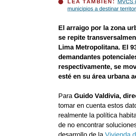
LEA TAMBIÉN:
MVCS ca
municipios a destinar territo
El arraigo por la zona u
se repite transversalme
Lima Metropolitana. El 9
demandantes potenciales
respectivamente, se mov
esté en su área urbana a
Para
Guido Valdivia, dir
tomar en cuenta estos dat
realmente la política habi
de no encontrar solucione
desarrollo de la
Vivienda d