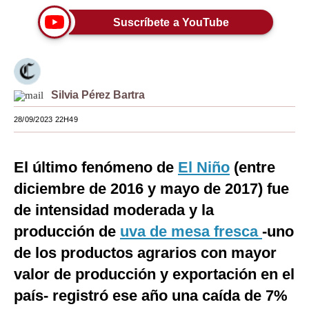
Moda
Suscríbete a YouTube
Estilos
Mundo
Silvia Pérez Bartra
EEUU
28/09/2023 22H49
México
España
El último fenómeno de
El Niño
(entre
diciembre de 2016 y mayo de 2017) fue
Internacional
de intensidad moderada y la
Tecnología
producción de
uva de mesa fresca
-uno
Club del Suscriptor
de los productos agrarios con mayor
Mix
valor de producción y exportación en el
país- registró ese año una caída de 7%
G de Gestión