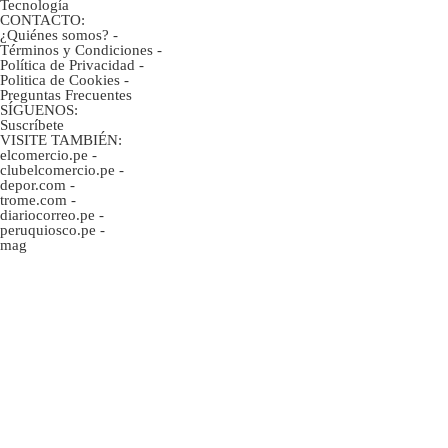
Tecnología
CONTACTO:
¿Quiénes somos?
-
Términos y Condiciones
-
Política de Privacidad
-
Politica de Cookies
-
Preguntas Frecuentes
SÍGUENOS:
Suscríbete
VISITE TAMBIÉN:
elcomercio.pe
-
clubelcomercio.pe
-
depor.com
-
trome.com
-
diariocorreo.pe
-
peruquiosco.pe
-
mag