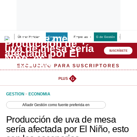
Últimas Noticias
Empresas G
Empresas
G de Gestión
Finanzas
Lo último
Peru Quiosco
SUSCRÍBETE
Portada
EXCLUSIVO PARA SUSCRIPTORES
Empresas
PLUS
G
Management & Empleo
GESTION
>
ECONOMIA
Economía
Añadir
Gestión
como fuente preferida en
Mercados
Producción de uva de mesa
Perú
sería afectada por El Niño, esto
Política