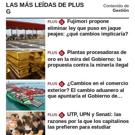
LAS MÁS LEÍDAS DE PLUS
Contenido de
G
Gestión
Fujimori propone
PLUS
G
eliminar ley que puso en jaque
peajes: ¿qué cambios implicaría?
Plantas procesadoras de
PLUS
G
oro en la mira del Gobierno: la
propuesta contra la minería ilegal
¿Cambios en el comercio
PLUS
G
exterior? El cambio aduanero al
que apuntaría el Gobierno de
Fujimori
UTP, UPN y Senati: las
PLUS
G
razones por la que los capitalinos
las prefieren para estudiar