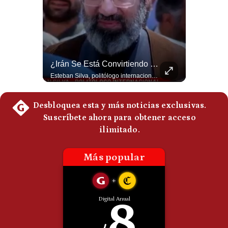
Politica
De
Cookies
Preguntas
Frecuentes
Tragedia En Tailandia: Joven De 14 Años Ataca A Su Familia Y Colegio | Gestión Mundo
¿Irán Se Está Convirtiendo En Un Régimen Militar? | #radar24
Un adolescente de 14 años mató a sus abuelos y luego atacó su colegio de secundaria en Tailandia, dejando cinco fallecidos adicionales y más de 30 heridos antes de quitarse la vida. Según las autoridades y el primer ministro Anutin Charnvirakul, el hecho habría sido motivado por estrés académico extremo. El suceso reabre el debate sobre la alta posesión de armas de fuego en el país asiático. #Tailandia #Noticias #UltimaHora #NoticiasInternacionales #Shorts 👉 Suscríbete y activa la campana para no perderte nuestro análisis diario. 🌎 Síguenos en nuestras redes sociales: 📌 Web oficial: https://gestion.pe/mundo/ 📌 LinkedIn: http://bit.ly/3HYIET0 📌 X (Twitter): http://bit.ly/4noZtX9 📌 TikTok: http://bit.ly/4evB6TO
Esteban Silva, politólogo internacional, señala que algunos analistas consideran que la estructura religiosa iraní estaría sirviendo para sostener el poder de una cúpula militar. Explica que la Guardia Revolucionaria está aumentando su influencia sobre la seguridad, las decisiones estratégicas y hasta asuntos económicos como el estrecho de Ormuz. #Iran #GuardiaRevolucionaria #Geopolitica #NoticiasInternacionales #Shorts 👉 Suscríbete y activa la campana para no perderte nuestro análisis diario. 🌎 Síguenos en nuestras redes sociales: 📌 Web oficial: https://gestion.pe/mundo/ 📌 LinkedIn: http://bit.ly/3HYIET0 📌 X (Twitter): http://bit.ly/4noZtX9 📌 TikTok: http://bit.ly/4evB6TO