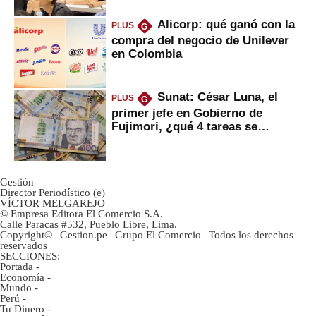
Alicorp: qué ganó con la
PLUS
G
compra del negocio de Unilever
en Colombia
Sunat: César Luna, el
PLUS
G
primer jefe en Gobierno de
Fujimori, ¿qué 4 tareas se
marcan urgentes?
Gestión
Director Periodístico (e)
VÍCTOR MELGAREJO
© Empresa Editora El Comercio S.A.
Calle Paracas #532, Pueblo Libre, Lima.
Copyright© | Gestion.pe | Grupo El Comercio | Todos los derechos
reservados
SECCIONES:
Portada
-
Economía
-
Mundo
-
Perú
-
Tu Dinero
-