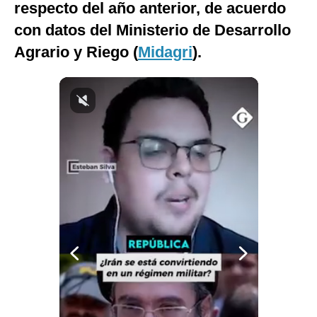
respecto del año anterior, de acuerdo
Notas Contratadas
con datos del Ministerio de Desarrollo
Podcast
Agrario y Riego (
Midagri
).
Gestión TV
Videos
Fotogalerías
gestion.pe
¿quiénes
Somos?
Términos
Y
Condiciones
Política
De
Privacidad