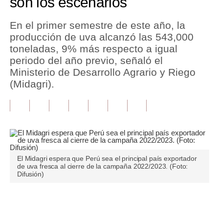
son los escenarios
Tu Dinero
En el primer semestre de este año, la
producción de uva alcanzó las 543,000
Finanzas Personales
toneladas, 9% más respecto a igual
Inmobiliarias
periodo del año previo, señaló el
Ministerio de Desarrollo Agrario y Riego
Plus G
(Midagri).
Opinión
Editorial
Pregunta de hoy
Blogs
El Midagri espera que Perú sea el principal país exportador
de uva fresca al cierre de la campaña 2022/2023. (Foto:
Difusión)
Tendencias
Lujo
Únete a nuestro canal
Viajes