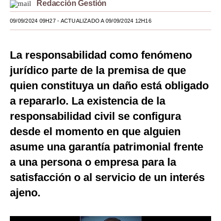
Redacción Gestión
Moda
09/09/2024 09H27
- ACTUALIZADO A 09/09/2024 12H16
Estilos
La responsabilidad como fenómeno
Mundo
jurídico parte de la premisa de que
EEUU
quien constituya un daño está obligado
México
a repararlo. La existencia de la
España
responsabilidad civil se configura
desde el momento en que alguien
Internacional
asume una garantía patrimonial frente
Tecnología
a una persona o empresa para la
Club del Suscriptor
satisfacción o al servicio de un interés
ajeno.
Mix
G de Gestión