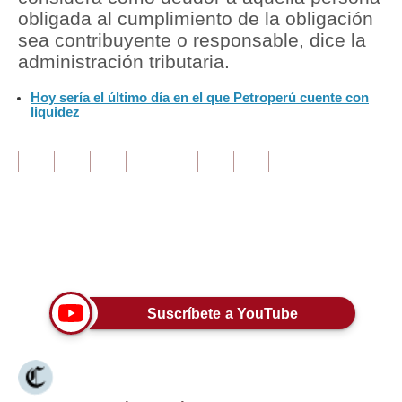
obligada al cumplimiento de la obligación
Tu Dinero
sea contribuyente o responsable, dice la
administración tributaria.
Finanzas Personales
Hoy sería el último día en el que Petroperú cuente con
Inmobiliarias
liquidez
Plus G
Opinión
Editorial
Pregunta de hoy
Únete a nuestro canal
Blogs
Suscríbete a YouTube
Tendencias
Lujo
Viajes