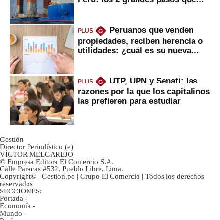
daría
Peruanos que venden
PLUS
G
propiedades, reciben herencia o
utilidades: ¿cuál es su nueva
inversión clave?
UTP, UPN y Senati: las
PLUS
G
razones por la que los capitalinos
las prefieren para estudiar
Gestión
Director Periodístico (e)
VÍCTOR MELGAREJO
© Empresa Editora El Comercio S.A.
Calle Paracas #532, Pueblo Libre, Lima.
Copyright© | Gestion.pe | Grupo El Comercio | Todos los derechos
reservados
SECCIONES:
Portada
-
Economía
-
Mundo
-