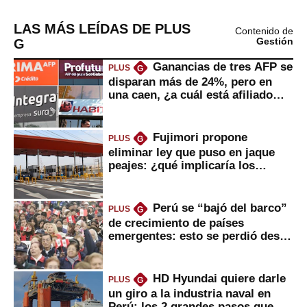
LAS MÁS LEÍDAS DE PLUS
Contenido de
G
Gestión
Ganancias de tres AFP se
PLUS
G
disparan más de 24%, pero en
una caen, ¿a cuál está afiliado
usted?
Fujimori propone
PLUS
G
eliminar ley que puso en jaque
peajes: ¿qué implicaría los
usuarios?
Perú se “bajó del barco”
PLUS
G
de crecimiento de países
emergentes: esto se perdió desde
2022
HD Hyundai quiere darle
PLUS
G
un giro a la industria naval en
Perú: los 2 grandes pasos que