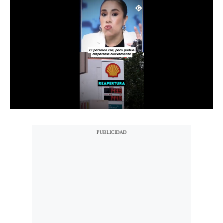
Notas Contratadas
Podcast
Gestión TV
Videos
Fotogalerías
gestion.pe
¿quiénes
Somos?
Términos
Y
Condiciones
Política
De
Privacidad