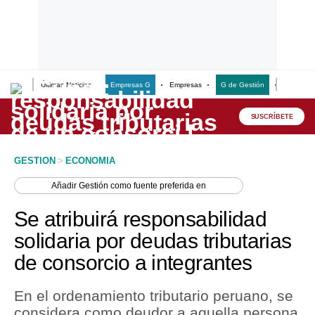
Últimas Noticias
Empresas G
Empresas
G de Gestión
Finanzas
Lo último
Peru Quiosco
SUSCRÍBETE
Portada
GESTION
>
ECONOMIA
Empresas
Añadir
Gestión
como fuente preferida en
Management & Empleo
Se atribuirá responsabilidad
Economía
solidaria por deudas tributarias
de consorcio a integrantes
Mercados
Perú
En el ordenamiento tributario peruano, se
considera como deudor a aquella persona
Política