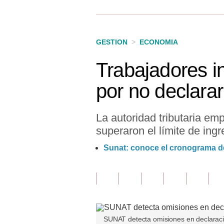
Finanzas Personales
Inmobiliarias
GESTION
>
ECONOMIA
Plus G
Trabajadores i
Opinión
por no declarar
Editorial
Pregunta de hoy
La autoridad tributaria e
superaron el límite de ingr
Blogs
Sunat: conoce el cronograma de
Tendencias
Lujo
Viajes
Moda
SUNAT detecta omisiones en declaracio