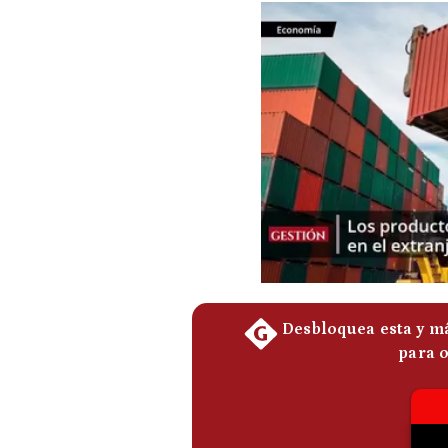
Podcast
Gestión TV
Videos
Fotogalerías
gestion.pe
¿quiénes
Somos?
Términos
Y
Condiciones
Política
De
Privacidad
Politica