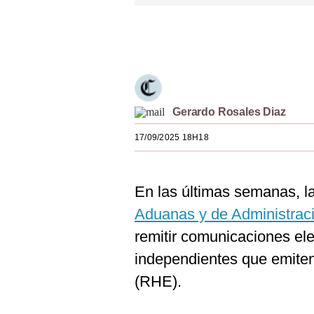
Estilos
Únete a nuestro canal
Mundo
EEUU
México
Gerardo Rosales Diaz
España
17/09/2025 18H18
Internacional
Tecnología
En las últimas semanas, l
Club del Suscriptor
Aduanas y de Administraci
remitir comunicaciones ele
Mix
independientes que emite
G de Gestión
(RHE).
Notas Contratadas