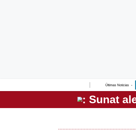
Lo último
Peru Quiosco
Portada
Empresas
Management & Empleo
Economía
Últimas Noticias
Mercados
Perú
Política
Tu Dinero