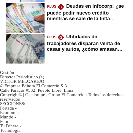
Deudas en Infocorp: ¿se
PLUS
G
puede pedir nuevo crédito
mientras se sale de la lista
negra?
Utilidades de
PLUS
G
trabajadores disparan venta de
casas y autos, ¿cómo amasan
tanta liquidez?
Gestión
Director Periodístico (e)
VÍCTOR MELGAREJO
© Empresa Editora El Comercio S.A.
Calle Paracas #532, Pueblo Libre, Lima.
Copyright© | Gestion.pe | Grupo El Comercio | Todos los derechos
reservados
SECCIONES:
Portada
-
Economía
-
Mundo
-
Perú
-
Tu Dinero
-
Tecnología