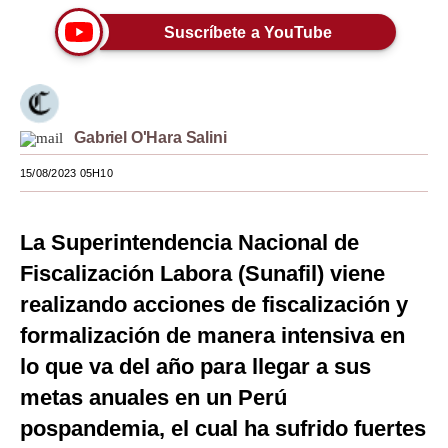
Moda
Suscríbete a YouTube
Estilos
Mundo
Gabriel O'Hara Salini
EEUU
15/08/2023 05H10
México
España
La Superintendencia Nacional de
Fiscalización Labora (Sunafil) viene
Internacional
realizando acciones de fiscalización y
Tecnología
formalización de manera intensiva en
Club del Suscriptor
lo que va del año para llegar a sus
Mix
metas anuales en un Perú
pospandemia, el cual ha sufrido fuertes
G de Gestión