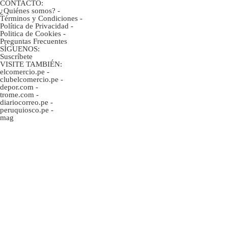
CONTACTO:
¿Quiénes somos?
-
Términos y Condiciones
-
Política de Privacidad
-
Politica de Cookies
-
Preguntas Frecuentes
SÍGUENOS:
Suscríbete
VISITE TAMBIÉN:
elcomercio.pe
-
clubelcomercio.pe
-
depor.com
-
trome.com
-
diariocorreo.pe
-
peruquiosco.pe
-
mag