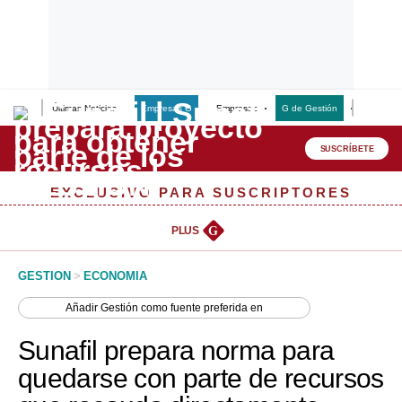
Últimas Noticias
Empresas G
Empresas
G de Gestión
Finanzas
Lo último
Peru Quiosco
SUSCRÍBETE
Portada
EXCLUSIVO PARA SUSCRIPTORES
Empresas
PLUS
G
Management & Empleo
GESTION
>
ECONOMIA
Economía
Añadir
Gestión
como fuente preferida en
Mercados
Sunafil prepara norma para
Perú
quedarse con parte de recursos
Política