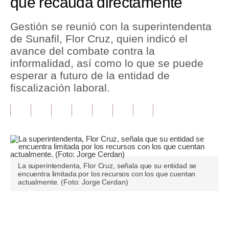
que recauda directamente
Tu Dinero
Gestión se reunió con la superintendenta
de Sunafil, Flor Cruz, quien indicó el
Finanzas Personales
avance del combate contra la
Inmobiliarias
informalidad, así como lo que se puede
esperar a futuro de la entidad de
Plus G
fiscalización laboral.
Opinión
Editorial
Pregunta de hoy
Blogs
La superintendenta, Flor Cruz, señala que su entidad se
encuentra limitada por los recursos con los que cuentan
actualmente. (Foto: Jorge Cerdan)
Tendencias
Lujo
Únete a nuestro canal
Viajes