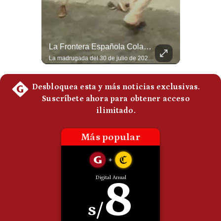
Politica
De
Cookies
Preguntas
Abelardo De La Espriella Juramenta Como Nuevo Presidente | Gestión Mundo
La Frontera Española Colapsa ¿Qué Está Pasando En Ceuta? | Gestión Mundo
Frecuentes
Momento histórico en Colombia: Abelardo de la Espriella prestó juramento y recibió la banda presidencial en la Arena USC de Cali, convirtiéndose oficialmente en el nuevo Presidente de la República para el periodo 2026-2030. Por primera vez en la historia reciente del país, la investidura presidencial se celebró fuera de Bogotá. ¿Qué opinas del inicio de este nuevo mandato constitucional? #DeLaEspriella #Colombia #PosesionPresidencial #Cali #Shorts 👉 Suscríbete y activa la campana para no perderte nuestro análisis diario. 🌎 Síguenos en nuestras redes sociales: 📌 Web oficial: https://gestion.pe/mundo/ 📌 LinkedIn: http://bit.ly/3HYIET0 📌 X (Twitter): http://bit.ly/4noZtX9 📌 TikTok: http://bit.ly/4evB6TO
La madrugada del 30 de julio de 2026 marcó un antes y un después en el Estrecho de Gibraltar. En cuestión de horas, cerca de 72.000 migrantes marroquíes ingresaron al territorio español de Ceuta, desbordando por completo a una ciudad de apenas 85.000 habitantes. En este video, explicamos los detalles de la emergencia humana y las ramificaciones geopolíticas del conflicto: la trampa de los rumores en redes sociales, el rol de Marruecos, el acercamiento de España a Argelia y la respuesta de la Unión Europea ante las amenazas de suspensión del Tratado Schengen. #Ceuta #España #Marruecos #Geopolitica #PedroSanchez #NoticiasInternacionales #Schengen #Europa #CrisisMigratoria 👉 Suscríbete y activa la campana para no perderte nuestro análisis diario. 🌎 Síguenos en nuestras redes sociales: 📌 Web oficial: https://gestion.pe/mundo/ 📌 LinkedIn: http://bit.ly/3HYIET0 📌 X (Twitter): http://bit.ly/4noZtX9 📌 TikTok: http://bit.ly/4evB6TO