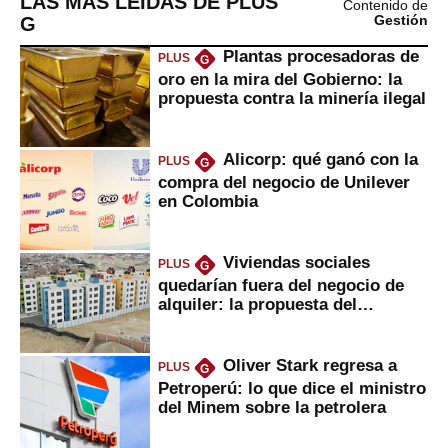
LAS MÁS LEÍDAS DE PLUS
Contenido de
G
Gestión
Plantas procesadoras de
PLUS
G
oro en la mira del Gobierno: la
propuesta contra la minería ilegal
Alicorp: qué ganó con la
PLUS
G
compra del negocio de Unilever
en Colombia
Viviendas sociales
PLUS
G
quedarían fuera del negocio de
alquiler: la propuesta del
gobierno
Oliver Stark regresa a
PLUS
G
Petroperú: lo que dice el ministro
del Minem sobre la petrolera