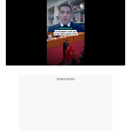
Notas Contratadas
Podcast
Gestión TV
Videos
Fotogalerías
gestion.pe
¿quiénes
Somos?
Términos
Y
Condiciones
Política
De
Privacidad