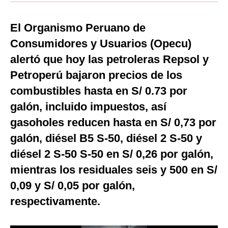
Moda
El Organismo Peruano de
Estilos
Consumidores y Usuarios (Opecu)
Mundo
alertó que hoy las petroleras Repsol y
Petroperú bajaron precios de los
EEUU
combustibles hasta en S/ 0.73 por
México
galón, incluido impuestos, así
España
gasoholes reducen hasta en S/ 0,73 por
galón, diésel B5 S-50, diésel 2 S-50 y
Internacional
diésel 2 S-50 S-50 en S/ 0,26 por galón,
Tecnología
mientras los residuales seis y 500 en S/
Club del Suscriptor
0,09 y S/ 0,05 por galón,
Mix
respectivamente.
G de Gestión