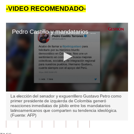
-VIDEO RECOMENDADO-
Pedro Castillo y mandatarios de izquierda latinoamericanos celebran la victoria de Gustavo Petro en Colombia
0
La elección del senador y exguerrillero Gustavo Petro como
seconds
primer presidente de izquierda de Colombia generó
of
reacciones inmediatas de júbilo entre los mandatarios
1
latinoamericanos que comparten su tendencia ideológica.
minute,
(Fuente: AFP)
37
seconds