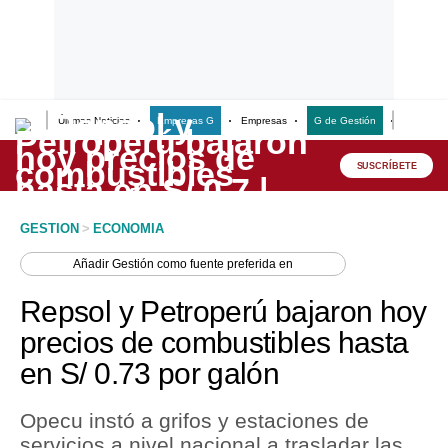
Últimas Noticias
Empresas G
Empresas
G de Gestión
Finanzas
Lo último
Peru Quiosco
SUSCRÍBETE
Portada
GESTION
>
ECONOMIA
Empresas
Añadir
Gestión
como fuente preferida en
Management & Empleo
Repsol y Petroperú bajaron hoy
Economía
precios de combustibles hasta
en S/ 0.73 por galón
Mercados
Perú
Opecu instó a grifos y estaciones de
servicios a nivel nacional a trasladar las
Política