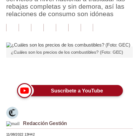
rebajas completas y sin demora, así las
Tu Dinero
relaciones de consumo son idóneas
Finanzas Personales
Inmobiliarias
Plus G
¿Cuáles son los precios de los combustibles? (Foto: GEC)
Opinión
Únete a nuestro canal
Editorial
Pregunta de hoy
Suscríbete a YouTube
Blogs
Tendencias
Lujo
Redacción Gestión
11/08/2022 13H42
Viajes