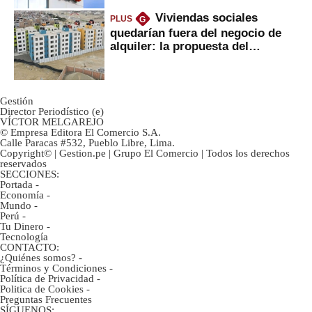
Viviendas sociales
PLUS
G
quedarían fuera del negocio de
alquiler: la propuesta del
gobierno
Gestión
Director Periodístico (e)
VÍCTOR MELGAREJO
© Empresa Editora El Comercio S.A.
Calle Paracas #532, Pueblo Libre, Lima.
Copyright© | Gestion.pe | Grupo El Comercio | Todos los derechos
reservados
SECCIONES:
Portada
-
Economía
-
Mundo
-
Perú
-
Tu Dinero
-
Tecnología
CONTACTO:
¿Quiénes somos?
-
Términos y Condiciones
-
Política de Privacidad
-
Politica de Cookies
-
Preguntas Frecuentes
SÍGUENOS: