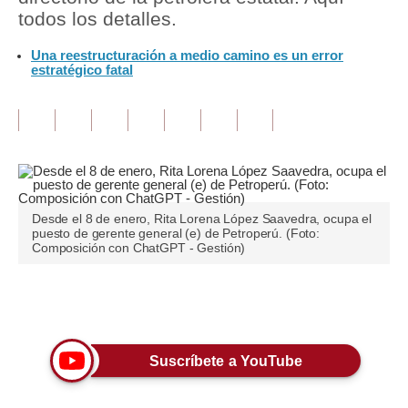
todos los detalles.
Tu Dinero
Una reestructuración a medio camino es un error
estratégico fatal
Finanzas Personales
Inmobiliarias
Plus G
Opinión
Editorial
Desde el 8 de enero, Rita Lorena López Saavedra, ocupa el
puesto de gerente general (e) de Petroperú. (Foto:
Composición con ChatGPT - Gestión)
Pregunta de hoy
Blogs
Únete a nuestro canal
Tendencias
Suscríbete a YouTube
Lujo
Viajes