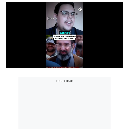
Notas Contratadas
Podcast
Gestión TV
Videos
Fotogalerías
gestion.pe
¿quiénes
Somos?
Términos
Y
Condiciones
Política
De
Privacidad