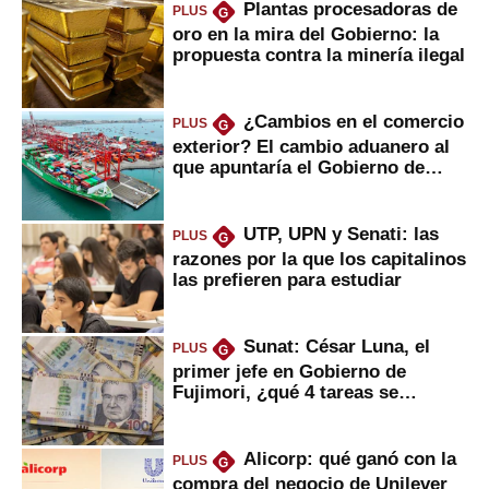
Plantas procesadoras de
PLUS
G
oro en la mira del Gobierno: la
propuesta contra la minería ilegal
¿Cambios en el comercio
PLUS
G
exterior? El cambio aduanero al
que apuntaría el Gobierno de
Fujimori
UTP, UPN y Senati: las
PLUS
G
razones por la que los capitalinos
las prefieren para estudiar
Sunat: César Luna, el
PLUS
G
primer jefe en Gobierno de
Fujimori, ¿qué 4 tareas se
marcan urgentes?
Alicorp: qué ganó con la
PLUS
G
compra del negocio de Unilever