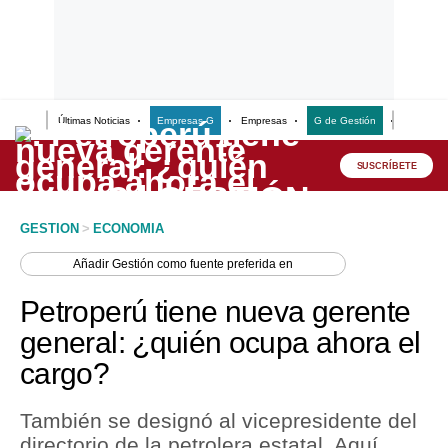
Últimas Noticias
Empresas G
Empresas
G de Gestión
Finanzas
Lo último
Peru Quiosco
SUSCRÍBETE
Portada
GESTION
>
ECONOMIA
Empresas
Añadir
Gestión
como fuente preferida en
Management & Empleo
Petroperú tiene nueva gerente
Economía
general: ¿quién ocupa ahora el
cargo?
Mercados
Perú
También se designó al vicepresidente del
directorio de la petrolera estatal. Aquí
Política