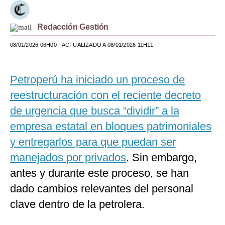
Moda
Redacción Gestión
Estilos
08/01/2026 06H00
- ACTUALIZADO A 08/01/2026 11H11
Mundo
EEUU
Petroperú ha iniciado un proceso de
reestructuración con el reciente decreto
México
de urgencia que busca “dividir” a la
España
empresa estatal en bloques patrimoniales
Internacional
y entregarlos para que puedan ser
manejados por privados
Tecnología
. Sin embargo,
antes y durante este proceso, se han
Club del Suscriptor
dado cambios relevantes del personal
Mix
clave dentro de la petrolera.
G de Gestión