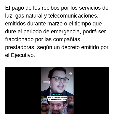
El pago de los recibos por los servicios de
Moda
luz, gas natural y telecomunicaciones,
Estilos
emitidos durante marzo o el tiempo que
Mundo
dure el periodo de emergencia, podrá ser
EEUU
fraccionado por las compañías
prestadoras, según un decreto emitido por
México
el Ejecutivo.
España
Internacional
Tecnología
Club del Suscriptor
Mix
G de Gestión