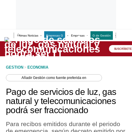
Últimas Noticias
Empresas G
Empresas
G de Gestión
Finanzas
Lo último
Peru Quiosco
SUSCRÍBETE
Portada
GESTION
>
ECONOMIA
Empresas
Añadir
Gestión
como fuente preferida en
Management & Empleo
Pago de servicios de luz, gas
Economía
natural y telecomunicaciones
podrá ser fraccionado
Mercados
Perú
Para recibos emitidos durante el periodo
de emergencia, según decreto emitido por
Política