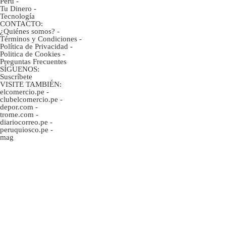
Perú
-
Tu Dinero
-
Tecnología
CONTACTO:
¿Quiénes somos?
-
Términos y Condiciones
-
Política de Privacidad
-
Politica de Cookies
-
Preguntas Frecuentes
SÍGUENOS:
Suscríbete
VISITE TAMBIÉN:
elcomercio.pe
-
clubelcomercio.pe
-
depor.com
-
trome.com
-
diariocorreo.pe
-
peruquiosco.pe
-
mag