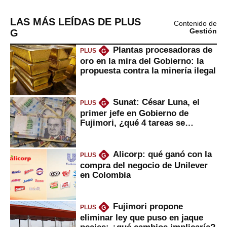
LAS MÁS LEÍDAS DE PLUS
Contenido de
G
Gestión
Plantas procesadoras de
PLUS
G
oro en la mira del Gobierno: la
propuesta contra la minería ilegal
Sunat: César Luna, el
PLUS
G
primer jefe en Gobierno de
Fujimori, ¿qué 4 tareas se
marcan urgentes?
Alicorp: qué ganó con la
PLUS
G
compra del negocio de Unilever
en Colombia
Fujimori propone
PLUS
G
eliminar ley que puso en jaque