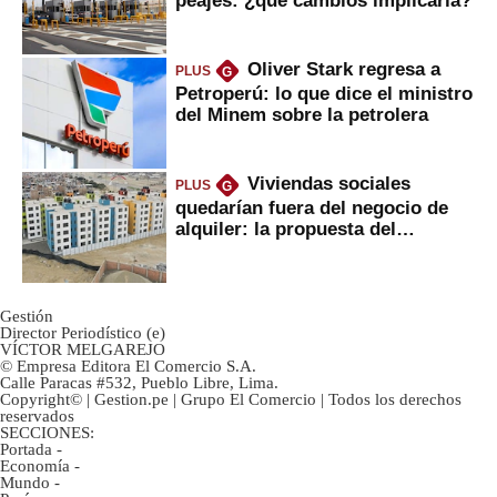
peajes: ¿qué cambios implicaría?
Oliver Stark regresa a
PLUS
G
Petroperú: lo que dice el ministro
del Minem sobre la petrolera
Viviendas sociales
PLUS
G
quedarían fuera del negocio de
alquiler: la propuesta del
gobierno
Gestión
Director Periodístico (e)
VÍCTOR MELGAREJO
© Empresa Editora El Comercio S.A.
Calle Paracas #532, Pueblo Libre, Lima.
Copyright© | Gestion.pe | Grupo El Comercio | Todos los derechos
reservados
SECCIONES:
Portada
-
Economía
-
Mundo
-