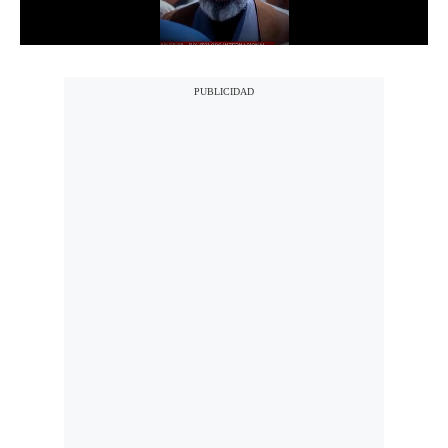
Notas Contratadas
Podcast
Gestión TV
Videos
Fotogalerías
gestion.pe
¿quiénes
Somos?
Términos
Y
Condiciones
Política
De
Privacidad