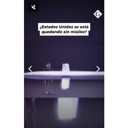
Notas Contratadas
Podcast
Gestión TV
Videos
Fotogalerías
gestion.pe
¿quiénes
Somos?
Términos
Y
Condiciones
Política
De
Privacidad