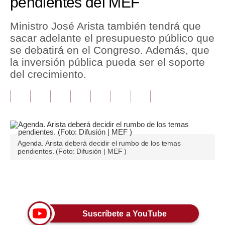
pendientes del MEF
Tu Dinero
Ministro José Arista también tendrá que
sacar adelante el presupuesto público que
Finanzas Personales
se debatirá en el Congreso. Además, que
Inmobiliarias
la inversión pública pueda ser el soporte
del crecimiento.
Plus G
Opinión
Editorial
Pregunta de hoy
Agenda. Arista deberá decidir el rumbo de los temas
pendientes. (Foto: Difusión | MEF )
Blogs
Tendencias
Únete a nuestro canal
Lujo
Suscríbete a YouTube
Viajes