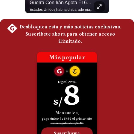
¿Por Qué El MUNDIAL Gana Menos Que La NFL? | #EnClaveEconómica
Guerra Con Irán Agota El 61% De Los Interceptores Patriot De EE.UU. | #radar24
Politica
Luis Carrillo Pinto, presidente de APEMD,compara el negocio de la Copa del Mundo con las principales ligas estadounidenses: la FIFA recauda alrededor de US$15,000 millones en cuatro años, mientras que la NFL genera cerca de US$20,000 millones en solo un año. El Presidente de la Asociación Peruana de Marketing Deportivo explica los planes de Infantino para vender el 20% de una nueva empresa encargada de los activos comerciales del Mundial. #FIFA #NFL #MarketingDeportivo #LuisCarrilloPinto #APEMD #Mundial #Futbol #Deportes #Negocios #Shorts 👉 Suscríbete y activa la campana para no perderte nuestro análisis diario. 🌎 Síguenos en nuestras redes sociales: 📌 Web oficial: https://gestion.pe/mundo/ 📌 LinkedIn: http://bit.ly/3HYIET0 📌 X (Twitter): http://bit.ly/4noZtX9 📌 TikTok: http://bit.ly/4evB6TO
Estados Unidos habría disparado más de 1,000 misiles Tomahawk durante la guerra contra Irán y que sus reservas podrían no recuperar los niveles anteriores hasta 2030 o 2031. Washington y sus aliados habrían utilizado hasta el 61% de sus interceptores Patriot. #EstadosUnidos #Tomahawk #Iran #Misiles #Patriot #Geopolitica #NoticiasInternacionales #Guerra #Shorts 👉 Suscríbete y activa la campana para no perderte nuestro análisis diario. 🌎 Síguenos en nuestras redes sociales: 📌 Web oficial: https://gestion.pe/mundo/ 📌 LinkedIn: http://bit.ly/3HYIET0 📌 X (Twitter): http://bit.ly/4noZtX9 📌 TikTok: http://bit.ly/4evB6TO
De
Cookies
Preguntas
Frecuentes