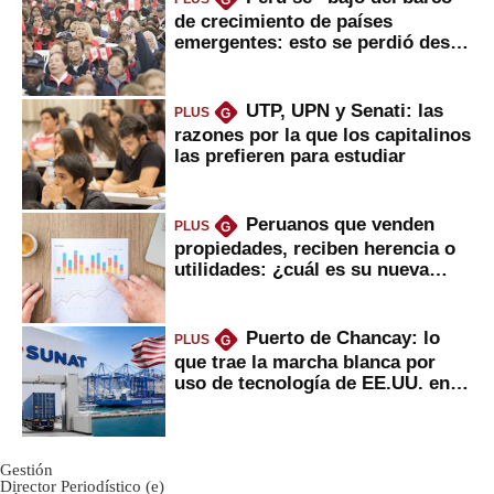
G
de crecimiento de países
emergentes: esto se perdió desde
2022
UTP, UPN y Senati: las
PLUS
G
razones por la que los capitalinos
las prefieren para estudiar
Peruanos que venden
PLUS
G
propiedades, reciben herencia o
utilidades: ¿cuál es su nueva
inversión clave?
Puerto de Chancay: lo
PLUS
G
que trae la marcha blanca por
uso de tecnología de EE.UU. en
mercancías
Gestión
Director Periodístico (e)