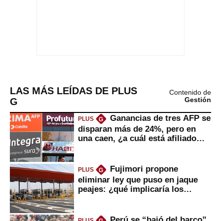
LAS MÁS LEÍDAS DE PLUS
Contenido de
G
Gestión
Ganancias de tres AFP se
PLUS
G
disparan más de 24%, pero en
una caen, ¿a cuál está afiliado
usted?
Fujimori propone
PLUS
G
eliminar ley que puso en jaque
peajes: ¿qué implicaría los
usuarios?
Perú se “bajó del barco”
PLUS