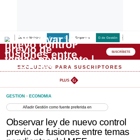
Últimas Noticias
Empresas G
Empresas
G de Gestión
Finanzas
Lo último
Peru Quiosco
SUSCRÍBETE
Portada
EXCLUSIVO PARA SUSCRIPTORES
Empresas
PLUS
G
Management & Empleo
GESTION
>
ECONOMIA
Economía
Añadir
Gestión
como fuente preferida en
Mercados
Observar ley de nuevo control
Perú
previo de fusiones entre temas
Política