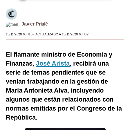
Moda
Estilos
Javier Prialé
Mundo
13/11/2020 05H15
- ACTUALIZADO A 13/11/2020 08H32
EEUU
El flamante ministro de Economía y
México
Finanzas,
José Arista
, recibirá una
España
serie de temas pendientes que se
Internacional
venían trabajando en la gestión de
María Antonieta Alva, incluyendo
Tecnología
algunos que están relacionados con
Club del Suscriptor
normas emitidas por el Congreso de la
Mix
República.
G de Gestión