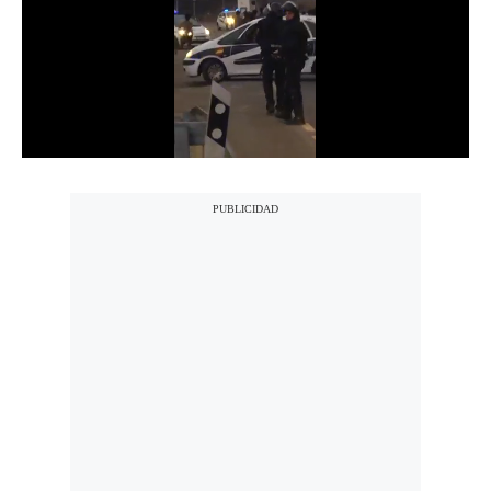
Notas Contratadas
Podcast
Gestión TV
Videos
Fotogalerías
gestion.pe
¿quiénes
Somos?
Términos
Y
Condiciones
Política
De
Privacidad