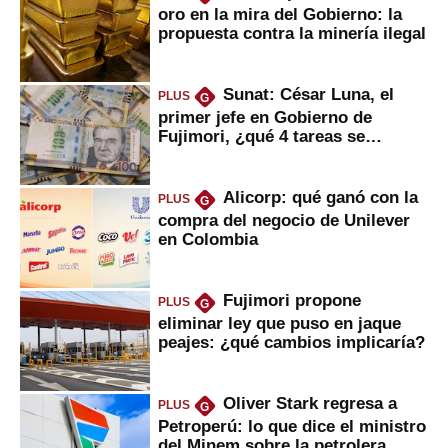
oro en la mira del Gobierno: la
propuesta contra la minería ilegal
Sunat: César Luna, el
PLUS
G
primer jefe en Gobierno de
Fujimori, ¿qué 4 tareas se
marcan urgentes?
Alicorp: qué ganó con la
PLUS
G
compra del negocio de Unilever
en Colombia
Fujimori propone
PLUS
G
eliminar ley que puso en jaque
peajes: ¿qué cambios implicaría?
Oliver Stark regresa a
PLUS
G
Petroperú: lo que dice el ministro
del Minem sobre la petrolera