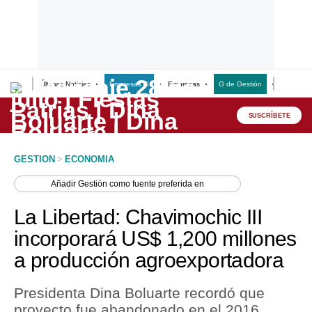
Últimas Noticias
Empresas G
Empresas
G de Gestión
Finanzas
Lo último
Peru Quiosco
SUSCRÍBETE
Portada
GESTION
>
ECONOMIA
Empresas
Añadir
Gestión
como fuente preferida en
Management & Empleo
La Libertad: Chavimochic III
Economía
incorporará US$ 1,200 millones
a producción agroexportadora
Mercados
Perú
Presidenta Dina Boluarte recordó que
proyecto fue abandonado en el 2016.
Política