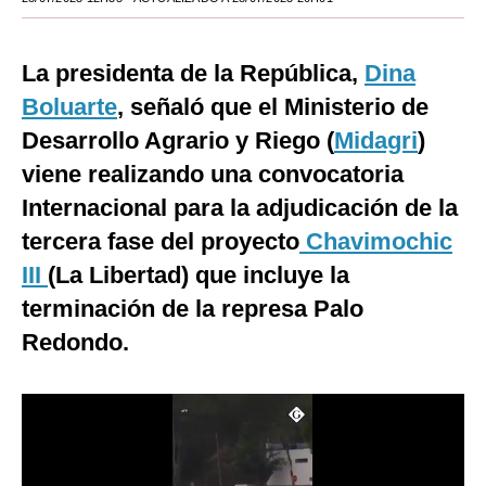
Moda
La presidenta de la República,
Dina
Estilos
Boluarte
, señaló que el Ministerio de
Mundo
Desarrollo Agrario y Riego (
Midagri
)
EEUU
viene realizando una convocatoria
Internacional para la adjudicación de la
México
tercera fase del proyecto
Chavimochic
España
III
(La Libertad) que incluye la
Internacional
terminación de la represa Palo
Tecnología
Redondo.
Club del Suscriptor
Mix
G de Gestión