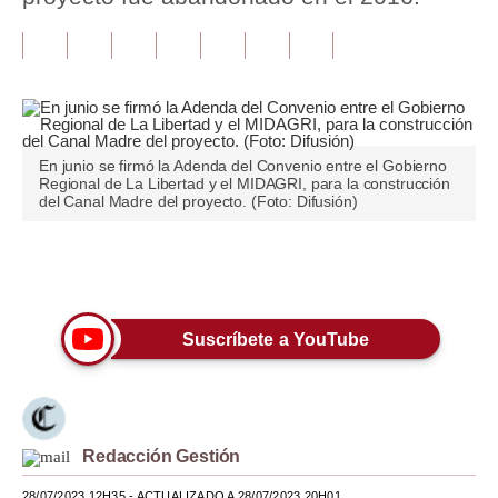
Tu Dinero
Finanzas Personales
Inmobiliarias
En junio se firmó la Adenda del Convenio entre el Gobierno
Plus G
Regional de La Libertad y el MIDAGRI, para la construcción
del Canal Madre del proyecto. (Foto: Difusión)
Opinión
Editorial
Únete a nuestro canal
Pregunta de hoy
Suscríbete a YouTube
Blogs
Tendencias
Lujo
Redacción Gestión
Viajes
28/07/2023 12H35
- ACTUALIZADO A 28/07/2023 20H01