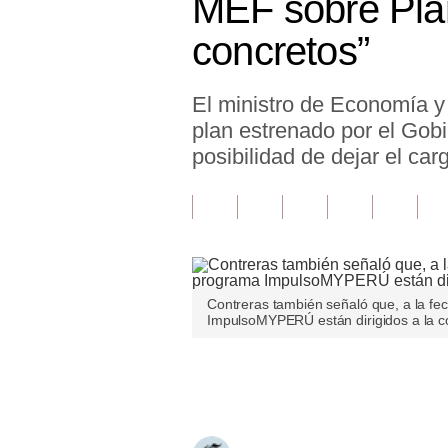
MEF sobre Plan
Finanzas Personales
concretos”
Inmobiliarias
El ministro de Economía y 
Plus G
plan estrenado por el Gobie
Opinión
posibilidad de dejar el car
Editorial
Pregunta de hoy
Blogs
Contreras también señaló que, a la f
Tendencias
ImpulsoMYPERÚ están dirigidos a la c
Lujo
Únete a nuestro canal
Viajes
Moda