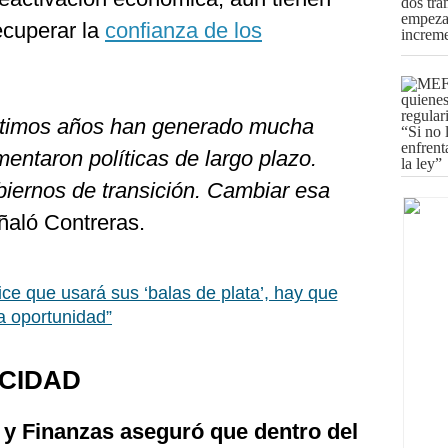
ecuperar la
confianza de los
últimos años han generado mucha
mentaron políticas de largo plazo.
biernos de transición. Cambiar esa
aló Contreras.
ce que usará sus ‘balas de plata’, hay que
a oportunidad”
OCIDAD
 y Finanzas aseguró que dentro del