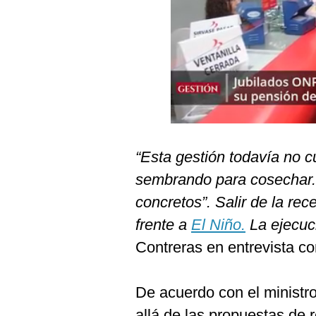
Podcast
Gestión TV
Videos
Fotogalerías
“Esta gestión todavía no 
gestion.pe
sembrando para cosechar. 
¿quiénes
Somos?
concretos”. Salir de la rec
Términos
frente a
El Niño.
La ejecuc
Y
Condiciones
Contreras en entrevista co
Política
De
Privacidad
De acuerdo con el ministr
Politica
allá de las propuestas de 