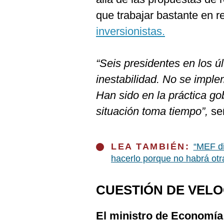
De
Cookies
que trabajar bastante en r
Preguntas
inversionistas.
Frecuentes
“Seis presidentes en los 
inestabilidad. No se imple
Han sido en la práctica go
situación toma tiempo”,
señ
LEA TAMBIÉN:
“MEF di
hacerlo porque no habrá otr
CUESTIÓN DE VEL
El ministro de Economía