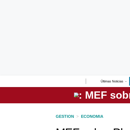
Lo último
Peru Quiosco
Portada
Empresas
Management & Empleo
Economía
Últimas Noticias
Mercados
Perú
Política
GESTION
>
ECONOMIA
Tu Dinero