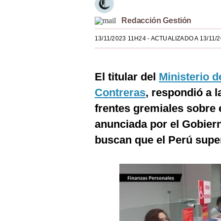
Estilos
Redacción Gestión
Mundo
13/11/2023 11H24
- ACTUALIZADO A 13/11/
EEUU
México
El titular del
Ministerio 
España
Contreras
, respondió a l
frentes gremiales sobre 
Internacional
anunciada por el Gobiern
Tecnología
buscan que el Perú supe
Club del Suscriptor
Mix
G de Gestión
Notas Contratadas