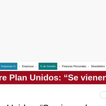
Empresas G
Empresas
G de Gestión
Finanzas Personales
Newsletters