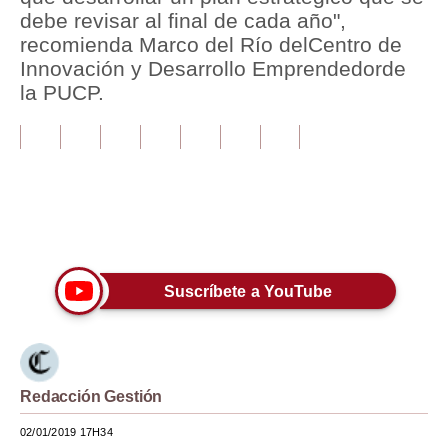
debe revisar al final de cada año",
Tu Dinero
recomienda Marco del Río delCentro de
Innovación y Desarrollo Emprendedorde
Finanzas Personales
la PUCP.
Inmobiliarias
Plus G
Opinión
Únete a nuestro canal
Editorial
Pregunta de hoy
Suscríbete a YouTube
Blogs
Tendencias
Redacción Gestión
Lujo
02/01/2019 17H34
Viajes