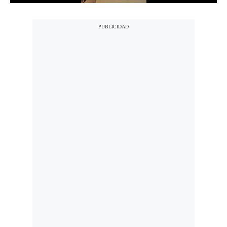
Notas Contratadas
Podcast
Gestión TV
Videos
Fotogalerías
gestion.pe
¿quiénes
Somos?
Términos
Y
Condiciones
Política
De
Privacidad