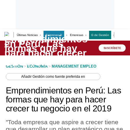
Últimas Noticias
Empresas G
Empresas
G de Gestión
Finanzas
Lo último
Peru Quiosco
SUSCRÍBETE
Portada
GESTION
>
ECONOMIA
>
MANAGEMENT EMPLEO
Empresas
Añadir
Gestión
como fuente preferida en
Management & Empleo
Emprendimientos en Perú: Las
Economía
formas que hay para hacer
crecer tu negocio en el 2019
Mercados
Perú
"Toda empresa que aspire a crecer tiene
que desarrollar un plan estratégico que se
Política