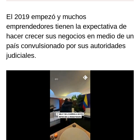
Moda
El 2019 empezó y muchos
Estilos
emprendedores tienen la expectativa de
Mundo
hacer crecer sus negocios en medio de un
país convulsionado por sus autoridades
EEUU
judiciales.
México
España
Internacional
Tecnología
Club del Suscriptor
Mix
G de Gestión