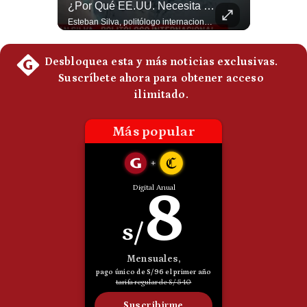
Abelardo De La Espriella Juramenta Como Nuevo Presidente | Gestión Mundo
¿Por Qué EE.UU. Necesita Desesperadamente Al Golfo? | Gestión Mundo
Politica
Momento histórico en Colombia: Abelardo de la Espriella prestó juramento y recibió la banda presidencial en la Arena USC de Cali, convirtiéndose oficialmente en el nuevo Presidente de la República para el periodo 2026-2030. Por primera vez en la historia reciente del país, la investidura presidencial se celebró fuera de Bogotá. ¿Qué opinas del inicio de este nuevo mandato constitucional? #DeLaEspriella #Colombia #PosesionPresidencial #Cali #Shorts 👉 Suscríbete y activa la campana para no perderte nuestro análisis diario. 🌎 Síguenos en nuestras redes sociales: 📌 Web oficial: https://gestion.pe/mundo/ 📌 LinkedIn: http://bit.ly/3HYIET0 📌 X (Twitter): http://bit.ly/4noZtX9 📌 TikTok: http://bit.ly/4evB6TO
Esteban Silva, politólogo internacional, explica que Estados Unidos necesita el apoyo territorial y marítimo de sus aliados del Golfo para operar cerca de Irán. Según su análisis, Teherán busca amenazar su estabilidad energética y económica para que estos gobiernos presionen a Washington y lo obliguen a negociar. #Iran #EEUU #Geopolitica #NoticiasInternacionales #Shorts 👉 Suscríbete y activa la campana para no perderte nuestro análisis diario. 🌎 Síguenos en nuestras redes sociales: 📌 Web oficial: https://gestion.pe/mundo/ 📌 LinkedIn: http://bit.ly/3HYIET0 📌 X (Twitter): http://bit.ly/4noZtX9 📌 TikTok: http://bit.ly/4evB6TO
De
Cookies
Preguntas
Frecuentes