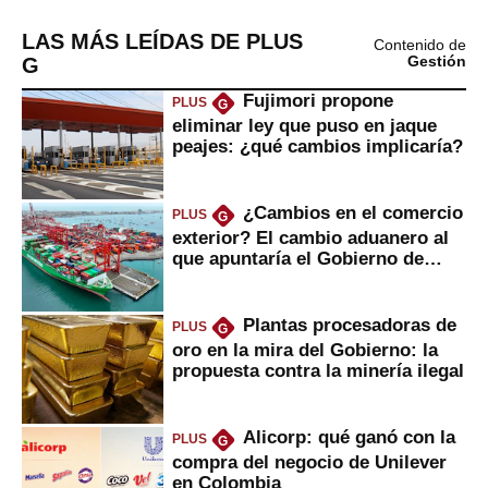
LAS MÁS LEÍDAS DE PLUS
Contenido de
G
Gestión
Fujimori propone
PLUS
G
eliminar ley que puso en jaque
peajes: ¿qué cambios implicaría?
¿Cambios en el comercio
PLUS
G
exterior? El cambio aduanero al
que apuntaría el Gobierno de
Fujimori
Plantas procesadoras de
PLUS
G
oro en la mira del Gobierno: la
propuesta contra la minería ilegal
Alicorp: qué ganó con la
PLUS
G
compra del negocio de Unilever
en Colombia