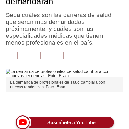
demandarán
Tu Dinero
Sepa cuáles son las carreras de salud
que serán más demandadas
Finanzas Personales
próximamente; y cuáles son las
Inmobiliarias
especialidades médicas que tienen
menos profesionales en el país.
Plus G
Opinión
Editorial
Pregunta de hoy
La demanda de profesionales de salud cambiará con
nuevas tendencias. Foto: Esan
Blogs
Tendencias
Únete a nuestro canal
Lujo
Suscríbete a YouTube
Viajes