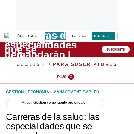
Últimas Noticias
Empresas G
Empresas
G de Gestión
Finanzas
Lo último
Peru Quiosco
SUSCRÍBETE
Portada
EXCLUSIVO PARA SUSCRIPTORES
Empresas
PLUS
G
Management & Empleo
GESTION
>
ECONOMIA
>
MANAGEMENT EMPLEO
Economía
Añadir
Gestión
como fuente preferida en
Mercados
Carreras de la salud: las
Perú
especialidades que se
Política