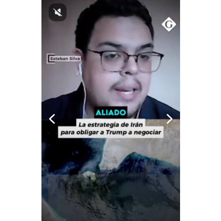
Notas Contratadas
Podcast
Gestión TV
Videos
Fotogalerías
gestion.pe
¿quiénes
Somos?
Términos
Y
Condiciones
Política
De
Privacidad