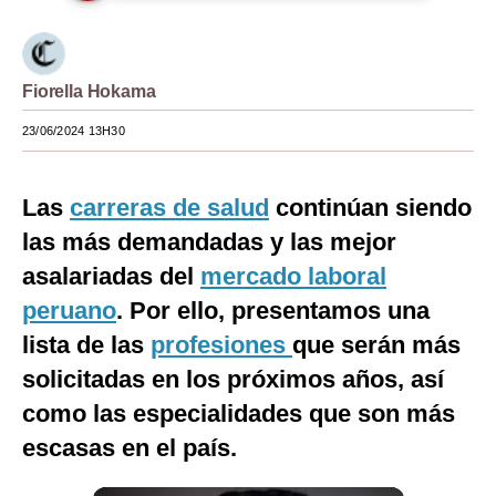
Moda
Estilos
Fiorella Hokama
Mundo
23/06/2024 13H30
EEUU
Las
carreras de salud
continúan siendo
México
las más demandadas y las mejor
España
asalariadas del
mercado laboral
Internacional
peruano
. Por ello, presentamos una
lista de las
profesiones
que serán más
Tecnología
solicitadas en los próximos años, así
Club del Suscriptor
como las especialidades que son más
Mix
escasas en el país.
G de Gestión