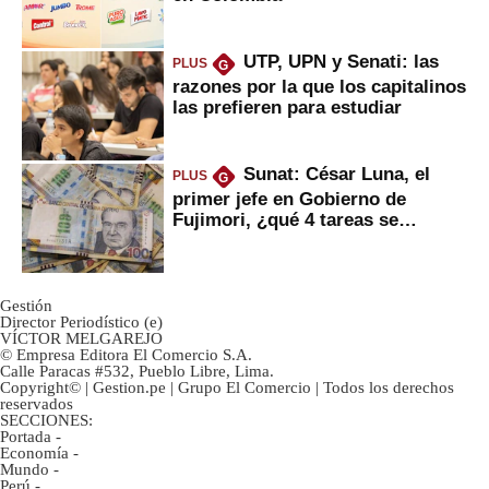
UTP, UPN y Senati: las
PLUS
G
razones por la que los capitalinos
las prefieren para estudiar
Sunat: César Luna, el
PLUS
G
primer jefe en Gobierno de
Fujimori, ¿qué 4 tareas se
marcan urgentes?
Gestión
Director Periodístico (e)
VÍCTOR MELGAREJO
© Empresa Editora El Comercio S.A.
Calle Paracas #532, Pueblo Libre, Lima.
Copyright© | Gestion.pe | Grupo El Comercio | Todos los derechos
reservados
SECCIONES:
Portada
-
Economía
-
Mundo
-
Perú
-