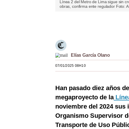
Línea 2 del Metro de Lima sigue sin c
Estilos
obras, confirma ente regulador Foto: 
Mundo
Únete a nuestro canal
EEUU
México
España
Elías García Olano
Internacional
07/01/2025 08H10
Tecnología
Club del Suscriptor
Han pasado diez años de
megaproyecto de la
Líne
Mix
noviembre del 2024 sus i
G de Gestión
Organismo Supervisor de 
Notas Contratadas
Transporte de Uso Públic