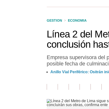
Finanzas Personales
Inmobiliarias
GESTION
>
ECONOMIA
Plus G
Línea 2 del Me
Opinión
conclusión has
Editorial
Pregunta de hoy
Empresa supervisora del pr
posible fecha de culminaci
Blogs
Anillo Vial Periférico: Ositrán 
Tendencias
Lujo
Viajes
Moda