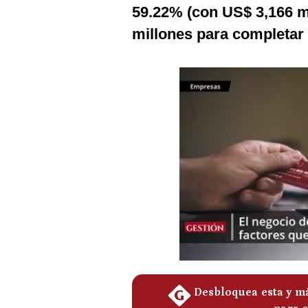
Podcast
59.22% (con US$ 3,166 m
millones para completa
Gestión TV
Videos
Fotogalerías
gestion.pe
¿quiénes
Somos?
Términos
Y
Condiciones
Política
De
Privacidad
Politica