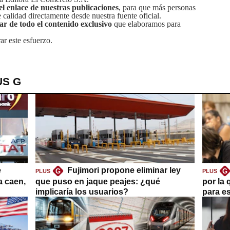
el enlace de nuestras publicaciones
, para que más personas
calidad directamente desde nuestra fuente oficial.
tar de todo el contenido exclusivo
que elaboramos para
ar este esfuerzo.
US G
e
Fujimori propone eliminar ley
G
G
PLUS
PLUS
a caen,
que puso en jaque peajes: ¿qué
por la 
implicaría los usuarios?
para es