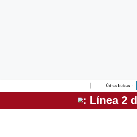
Lo último
Peru Quiosco
Portada
Empresas
Management & Empleo
Economía
Últimas Noticias
Mercados
Perú
Política
Tu Dinero