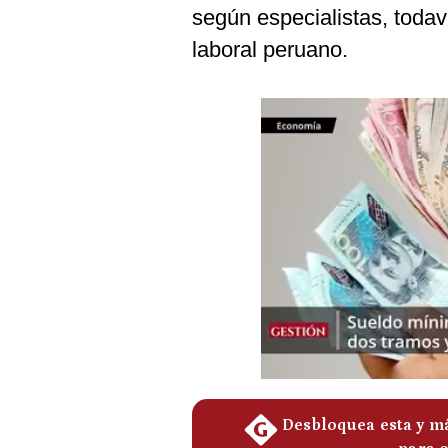
Podcast
según especialistas, todav
laboral peruano.
Gestión TV
Videos
Fotogalerías
gestion.pe
¿quiénes
Somos?
Términos
Y
Condiciones
Política
De
Privacidad
Politica