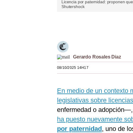
Licencia por paternidad: proponen que
Estilos
Shutershock
Mundo
Únete a nuestro canal
EEUU
México
España
Gerardo Rosales Diaz
Internacional
08/10/2025 14H17
Tecnología
Club del Suscriptor
En medio de un contexto ma
legislativas sobre licencia
Mix
enfermedad o adopción—
G de Gestión
ha puesto nuevamente sob
Notas Contratadas
por paternidad
, uno de l