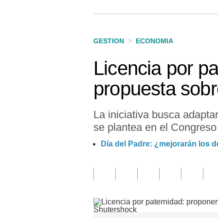
Finanzas Personales
Inmobiliarias
GESTION
>
ECONOMIA
Plus G
Licencia por pa
Opinión
propuesta sobr
Editorial
Pregunta de hoy
La iniciativa busca adaptar
se plantea en el Congreso
Blogs
Día del Padre: ¿mejorarán los d
Tendencias
Lujo
Viajes
Moda