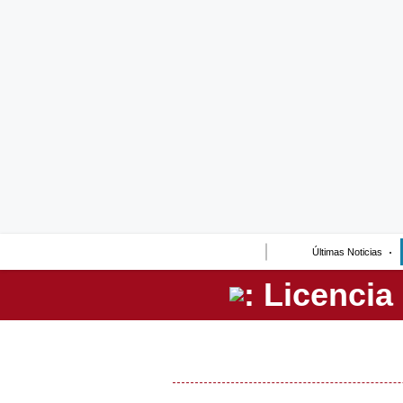
Lo último
Peru Quiosco
Portada
Empresas
Management & Empleo
Economía
Últimas Noticias
Mercados
Perú
Política
Tu Dinero