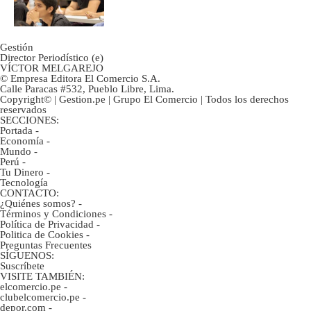
Gestión
Director Periodístico (e)
VÍCTOR MELGAREJO
© Empresa Editora El Comercio S.A.
Calle Paracas #532, Pueblo Libre, Lima.
Copyright© | Gestion.pe | Grupo El Comercio | Todos los derechos
reservados
SECCIONES:
Portada
-
Economía
-
Mundo
-
Perú
-
Tu Dinero
-
Tecnología
CONTACTO:
¿Quiénes somos?
-
Términos y Condiciones
-
Política de Privacidad
-
Politica de Cookies
-
Preguntas Frecuentes
SÍGUENOS:
Suscríbete
VISITE TAMBIÉN:
elcomercio.pe
-
clubelcomercio.pe
-
depor.com
-