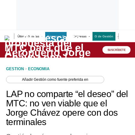
Últimas Noticias
Empresas G
Empresas
G de Gestión
Finanzas
Lo último
Peru Quiosco
SUSCRÍBETE
Portada
GESTION
>
ECONOMIA
Empresas
Añadir
Gestión
como fuente preferida en
Management & Empleo
LAP no comparte “el deseo” del
Economía
MTC: no ven viable que el
Jorge Chávez opere con dos
Mercados
terminales
Perú
Política