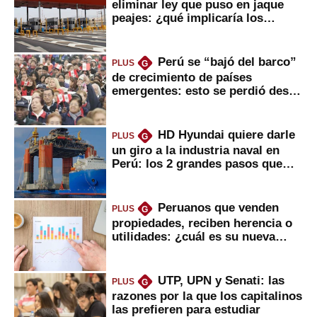
eliminar ley que puso en jaque
peajes: ¿qué implicaría los
usuarios?
Perú se “bajó del barco”
PLUS
G
de crecimiento de países
emergentes: esto se perdió desde
2022
HD Hyundai quiere darle
PLUS
G
un giro a la industria naval en
Perú: los 2 grandes pasos que
daría
Peruanos que venden
PLUS
G
propiedades, reciben herencia o
utilidades: ¿cuál es su nueva
inversión clave?
UTP, UPN y Senati: las
PLUS
G
razones por la que los capitalinos
las prefieren para estudiar