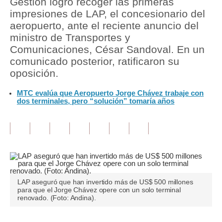
Gestión logró recoger las primeras
impresiones de LAP, el concesionario del
Tu Dinero
aeropuerto, ante el reciente anuncio del
ministro de Transportes y
Finanzas Personales
Comunicaciones, César Sandoval. En un
Inmobiliarias
comunicado posterior, ratificaron su
oposición.
Plus G
MTC evalúa que Aeropuerto Jorge Chávez trabaje con
Opinión
dos terminales, pero “solución” tomaría años
Editorial
Pregunta de hoy
Blogs
Tendencias
LAP aseguró que han invertido más de US$ 500 millones
para que el Jorge Chávez opere con un solo terminal
Lujo
renovado. (Foto: Andina).
Viajes