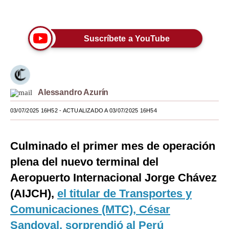
Únete a nuestro canal
Moda
Estilos
Suscríbete a YouTube
Mundo
EEUU
Alessandro Azurín
México
03/07/2025 16H52
- ACTUALIZADO A 03/07/2025 16H54
España
Internacional
Culminado el primer mes de operación
Tecnología
plena del nuevo terminal del
Aeropuerto Internacional Jorge Chávez
Club del Suscriptor
(AIJCH),
el titular de Transportes y
Mix
Comunicaciones (MTC), César
G de Gestión
Sandoval, sorprendió al Perú