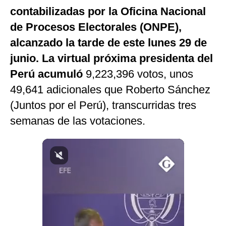
contabilizadas por la Oficina Nacional
Notas Contratadas
de Procesos Electorales (ONPE),
Podcast
alcanzado la tarde de este lunes 29 de
Gestión TV
junio. La virtual próxima presidenta del
Videos
Perú acumuló
9,223,396 votos, unos
49,641 adicionales que Roberto Sánchez
Fotogalerías
(Juntos por el Perú), transcurridas tres
semanas de las votaciones.
gestion.pe
¿quiénes
Somos?
Términos
Y
Condiciones
Política
De
Privacidad