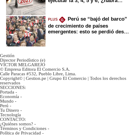
ejecutar la 3, 4, 5 y 6; ¿habrá
avances?
Perú se “bajó del barco”
PLUS
G
de crecimiento de países
emergentes: esto se perdió desde
2022
Gestión
Director Periodístico (e)
VÍCTOR MELGAREJO
© Empresa Editora El Comercio S.A.
Calle Paracas #532, Pueblo Libre, Lima.
Copyright© | Gestion.pe | Grupo El Comercio | Todos los derechos
reservados
SECCIONES:
Portada
-
Economía
-
Mundo
-
Perú
-
Tu Dinero
-
Tecnología
CONTACTO:
¿Quiénes somos?
-
Términos y Condiciones
-
Política de Privacidad
-