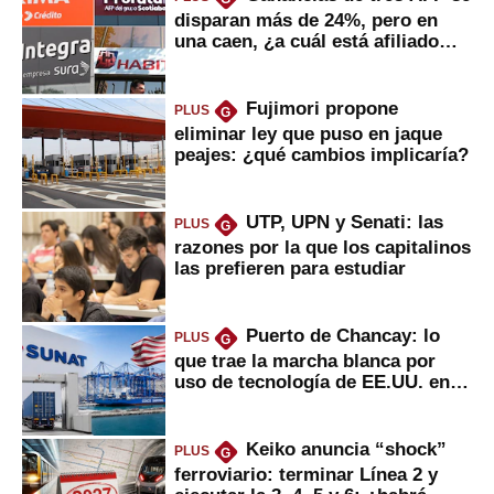
disparan más de 24%, pero en
una caen, ¿a cuál está afiliado
usted?
Fujimori propone
PLUS
G
eliminar ley que puso en jaque
peajes: ¿qué cambios implicaría?
UTP, UPN y Senati: las
PLUS
G
razones por la que los capitalinos
las prefieren para estudiar
Puerto de Chancay: lo
PLUS
G
que trae la marcha blanca por
uso de tecnología de EE.UU. en
mercancías
Keiko anuncia “shock”
PLUS
G
ferroviario: terminar Línea 2 y