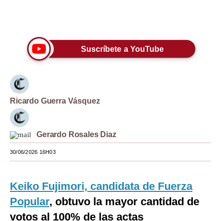
Moda
Únete a nuestro canal
Estilos
Suscríbete a YouTube
Mundo
EEUU
México
Ricardo Guerra Vásquez
España
Internacional
Gerardo Rosales Diaz
Tecnología
30/06/2026 16H03
Club del Suscriptor
Keiko Fujimori, candidata de Fuerza
Mix
Popular
, obtuvo la mayor cantidad de
G de Gestión
votos al 100% de las actas