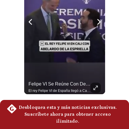
Politica
De
Cookies
Preguntas
Frecuentes
Tragedia En Tailandia: Joven De 14 Años Ataca A Su Familia Y Colegio | Gestión Mundo
Felipe VI Se Reúne Con De La Espriella Antes De La Investidura | Gestión Mundo
Un adolescente de 14 años mató a sus abuelos y luego atacó su colegio de secundaria en Tailandia, dejando cinco fallecidos adicionales y más de 30 heridos antes de quitarse la vida. Según las autoridades y el primer ministro Anutin Charnvirakul, el hecho habría sido motivado por estrés académico extremo. El suceso reabre el debate sobre la alta posesión de armas de fuego en el país asiático. #Tailandia #Noticias #UltimaHora #NoticiasInternacionales #Shorts 👉 Suscríbete y activa la campana para no perderte nuestro análisis diario. 🌎 Síguenos en nuestras redes sociales: 📌 Web oficial: https://gestion.pe/mundo/ 📌 LinkedIn: http://bit.ly/3HYIET0 📌 X (Twitter): http://bit.ly/4noZtX9 📌 TikTok: http://bit.ly/4evB6TO
El rey Felipe VI de España llegó a Cali para reunirse con el presidente electo de Colombia, Abelardo de la Espriella, horas antes de su histórica investidura presidencial. Un encuentro clave que refuerza las relaciones diplomáticas y bilaterales entre ambas naciones antes de la ceremonia oficial. ¿Qué opinas sobre el papel diplomático de España en la política latinoamericana? #FelipeVI #DeLaEspriella #Colombia #Espana #PoliticaInternacional #Shorts 👉 Suscríbete y activa la campana para no perderte nuestro análisis diario. 🌎 Síguenos en nuestras redes sociales: 📌 Web oficial: https://gestion.pe/mundo/ 📌 LinkedIn: http://bit.ly/3HYIET0 📌 X (Twitter): http://bit.ly/4noZtX9 📌 TikTok: http://bit.ly/4evB6TO