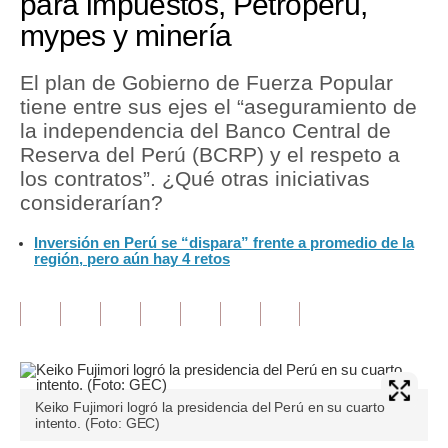
para impuestos, Petroperú,
mypes y minería
Tu Dinero
Finanzas Personales
El plan de Gobierno de Fuerza Popular
tiene entre sus ejes el “aseguramiento de
Inmobiliarias
la independencia del Banco Central de
Reserva del Perú (BCRP) y el respeto a
Plus G
los contratos”. ¿Qué otras iniciativas
Opinión
considerarían?
Editorial
Inversión en Perú se “dispara” frente a promedio de la
región, pero aún hay 4 retos
Pregunta de hoy
Blogs
Tendencias
Lujo
Keiko Fujimori logró la presidencia del Perú en su cuarto
intento. (Foto: GEC)
Viajes