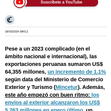
Suscríbete a YouTube
Moda
Estilos
Mundo
18/03/2024 08H12
EEUU
México
Pese a un 2023 complicado (en el
ámbito nacional e internacional), las
España
exportaciones peruanas sumaron US$
Internacional
64,355 millones,
un incremento de 1.1%
Tecnología
según data del Ministerio de Comercio
Exterior y Turismo (
Mincetur
). Además,
Club del Suscriptor
este año empezó con buen ritmo:
los
Mix
envíos al exterior alcanzaron los US$
G de Gestión
5,263 millones en enero último
, un