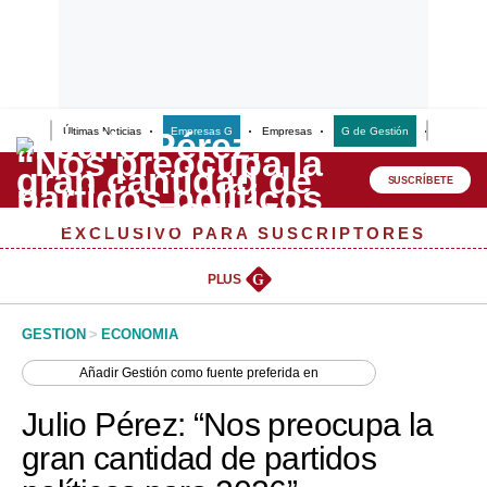
Últimas Noticias
Empresas G
Empresas
G de Gestión
Finanzas
Lo último
Peru Quiosco
SUSCRÍBETE
Portada
EXCLUSIVO PARA SUSCRIPTORES
Empresas
PLUS
G
Management & Empleo
GESTION
>
ECONOMIA
Economía
Añadir
Gestión
como fuente preferida en
Mercados
Julio Pérez: “Nos preocupa la
Perú
gran cantidad de partidos
Política