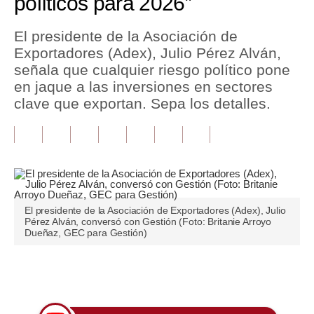
políticos para 2026”
Tu Dinero
El presidente de la Asociación de
Exportadores (Adex), Julio Pérez Alván,
Finanzas Personales
señala que cualquier riesgo político pone
Inmobiliarias
en jaque a las inversiones en sectores
clave que exportan. Sepa los detalles.
Plus G
Opinión
Editorial
Pregunta de hoy
El presidente de la Asociación de Exportadores (Adex), Julio
Pérez Alván, conversó con Gestión (Foto: Britanie Arroyo
Blogs
Dueñaz, GEC para Gestión)
Tendencias
Únete a nuestro canal
Lujo
Viajes