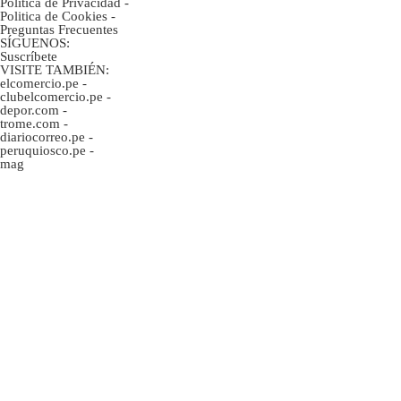
Política de Privacidad
-
Politica de Cookies
-
Preguntas Frecuentes
SÍGUENOS:
Suscríbete
VISITE TAMBIÉN:
elcomercio.pe
-
clubelcomercio.pe
-
depor.com
-
trome.com
-
diariocorreo.pe
-
peruquiosco.pe
-
mag