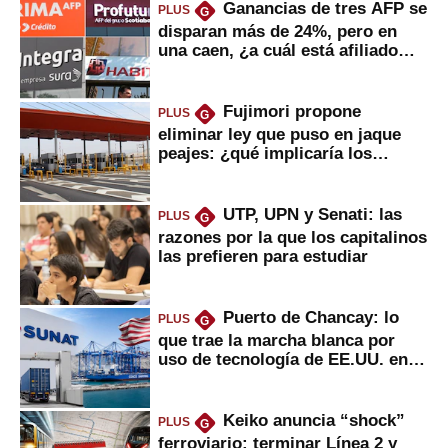
Ganancias de tres AFP se
PLUS
G
disparan más de 24%, pero en
una caen, ¿a cuál está afiliado
usted?
Fujimori propone
PLUS
G
eliminar ley que puso en jaque
peajes: ¿qué implicaría los
usuarios?
UTP, UPN y Senati: las
PLUS
G
razones por la que los capitalinos
las prefieren para estudiar
Puerto de Chancay: lo
PLUS
G
que trae la marcha blanca por
uso de tecnología de EE.UU. en
mercancías
Keiko anuncia “shock”
PLUS
G
ferroviario: terminar Línea 2 y