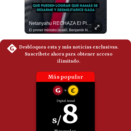
Politica
De
Cookies
NOTICIAS DE ÚLTIMA HORA: EE.UU. Se Queda Sin Misiles En Medio Oriente
Netanyahu RECHAZA El Plan De Trump Para Gaza | Gestión Mundo
Preguntas
NOTICIAS DE ÚLTIMA HORA: 1️⃣ EE.UU.: Habría gastado casi el 80% de sus misiles más avanzados (THAAD), un factor clave en las decisiones de Donald Trump frente a Irán. 2️⃣ Argentina y Brasil: Tensión diplomática escala; Brasil solicita el regreso del embajador argentino tras fuertes declaraciones de Javier Milei. 3️⃣ México: Asesinan al influencer César Gastélum a balazos durante una transmisión en vivo en Culiacán, Sinaloa. 4️⃣ Alemania: Ataque con dron explosivo obliga a suspender el aeropuerto de Leipzig, punto logístico clave de la OTAN para enviar material a Ucrania. ¿Qué noticia te parece la más impactante del día? ¡Te leo en los comentarios! 👇 #EEUU #JavierMilei #CesarGastelum #Alemania #Noticias #UltimaHora #NoticiasDelDia 🚀 ¿Quieres entender el mundo sin ruido? Únete a nuestra comunidad y forma parte del cambio. #GestiónNewsroomLive #NoticiasGlobales #AnálisisGeopolítico #EconomíaMundial #IA #Geopolítica #LatinosEnUSA #NoticiasEnEspañol 👉 Suscríbete y activa la campana para no perderte nuestro análisis diario. 🌎 Síguenos en nuestras redes sociales: 📌 Web oficial: https://gestion.pe/mundo/ 📌 LinkedIn: http://bit.ly/3HYIET0 📌 X (Twitter): http://bit.ly/4noZtX9 📌 TikTok: http://bit.ly/4evB6TO
El primer ministro israelí, Benjamín Netanyahu, aclaró que Israel NO ha aceptado la propuesta respaldada por Estados Unidos sobre el futuro y la desmilitarización de Gaza. ¿Se rompe la alianza estratégica entre Washington y Tel Aviv? #Netanyahu #Israel #Trump #Gaza #EstadosUnidos #Geopolitica #NoticiasInternacionales #Shorts 👉 Suscríbete y activa la campana para no perderte nuestro análisis diario. 🌎 Síguenos en nuestras redes sociales: 📌 Web oficial: https://gestion.pe/mundo/ 📌 LinkedIn: http://bit.ly/3HYIET0 📌 X (Twitter): http://bit.ly/4noZtX9 📌 TikTok: http://bit.ly/4evB6TO
Frecuentes