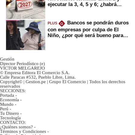
ejecutar la 3, 4, 5 y 6; ¿habrá
avances?
Bancos se pondrán duros
PLUS
G
con empresas por culpa de El
Niño, ¿por qué será bueno para
ahorristas?
Gestión
Director Periodístico (e)
VÍCTOR MELGAREJO
© Empresa Editora El Comercio S.A.
Calle Paracas #532, Pueblo Libre, Lima.
Copyright© | Gestion.pe | Grupo El Comercio | Todos los derechos
reservados
SECCIONES:
Portada
-
Economía
-
Mundo
-
Perú
-
Tu Dinero
-
Tecnología
CONTACTO:
¿Quiénes somos?
-
Términos y Condiciones
-