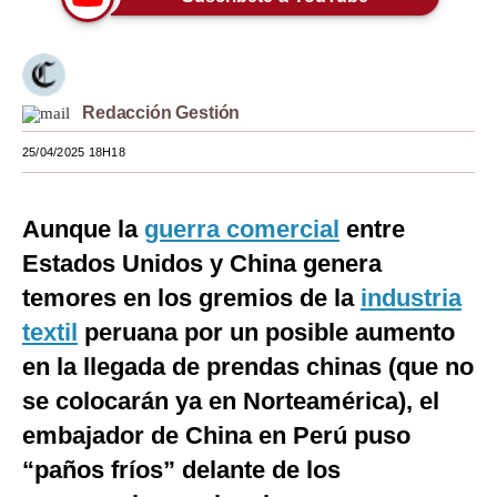
Moda
Estilos
Redacción Gestión
Mundo
25/04/2025 18H18
EEUU
México
Aunque la
guerra comercial
entre
España
Estados Unidos y China genera
temores en los gremios de la
industria
Internacional
textil
peruana por un posible aumento
Tecnología
en la llegada de prendas chinas (que no
Club del Suscriptor
se colocarán ya en Norteamérica), el
embajador de China en Perú puso
Mix
“paños fríos” delante de los
G de Gestión