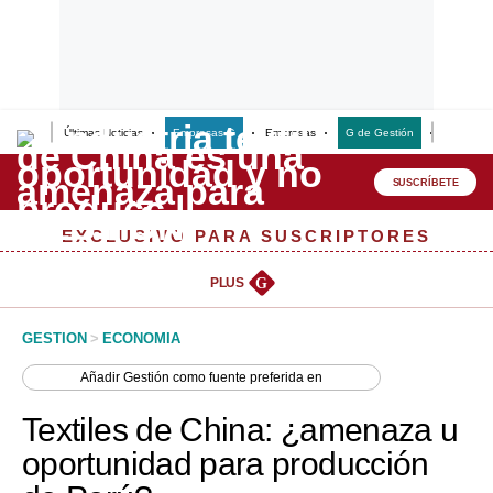
Últimas Noticias
Empresas G
Empresas
G de Gestión
Finanzas
Lo último
Peru Quiosco
SUSCRÍBETE
Portada
EXCLUSIVO PARA SUSCRIPTORES
Empresas
PLUS
G
Management & Empleo
GESTION
>
ECONOMIA
Economía
Añadir
Gestión
como fuente preferida en
Mercados
Textiles de China: ¿amenaza u
Perú
oportunidad para producción
Política