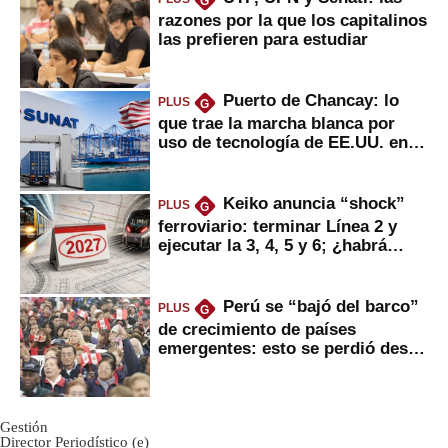
G
razones por la que los capitalinos
las prefieren para estudiar
Puerto de Chancay: lo
PLUS
G
que trae la marcha blanca por
uso de tecnología de EE.UU. en
mercancías
Keiko anuncia “shock”
PLUS
G
ferroviario: terminar Línea 2 y
ejecutar la 3, 4, 5 y 6; ¿habrá
avances?
Perú se “bajó del barco”
PLUS
G
de crecimiento de países
emergentes: esto se perdió desde
2022
Gestión
Director Periodístico (e)