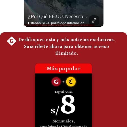
Politica
De
Cookies
¿Qué Está Pasando En El Estrecho De Ormuz? | Gestión Mundo
¿Por Qué EE.UU. Necesita Desesperadamente Al Golfo? | Gestión Mundo
Un petrolero escuchó dos explosiones mientras atravesaba el estrecho de Ormuz. Aunque no se confirmó un ataque directo, el tránsito marítimo estaba prácticamente paralizado: solo cruzaron dos buques, frente a un promedio habitual de entre 130 y 140 diarios. #EstrechoDeOrmuz #Petroleo #NoticiasInternacionales #UltimaHora #Shorts 👉 Suscríbete y activa la campana para no perderte nuestro análisis diario. 🌎 Síguenos en nuestras redes sociales: 📌 Web oficial: https://gestion.pe/mundo/ 📌 LinkedIn: http://bit.ly/3HYIET0 📌 X (Twitter): http://bit.ly/4noZtX9 📌 TikTok: http://bit.ly/4evB6TO
Esteban Silva, politólogo internacional, explica que Estados Unidos necesita el apoyo territorial y marítimo de sus aliados del Golfo para operar cerca de Irán. Según su análisis, Teherán busca amenazar su estabilidad energética y económica para que estos gobiernos presionen a Washington y lo obliguen a negociar. #Iran #EEUU #Geopolitica #NoticiasInternacionales #Shorts 👉 Suscríbete y activa la campana para no perderte nuestro análisis diario. 🌎 Síguenos en nuestras redes sociales: 📌 Web oficial: https://gestion.pe/mundo/ 📌 LinkedIn: http://bit.ly/3HYIET0 📌 X (Twitter): http://bit.ly/4noZtX9 📌 TikTok: http://bit.ly/4evB6TO
Preguntas
Frecuentes