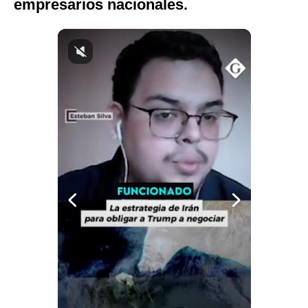
empresarios nacionales.
Notas Contratadas
Podcast
Gestión TV
Videos
Fotogalerías
gestion.pe
¿quiénes
Somos?
Términos
Y
Condiciones
Política
De
Privacidad