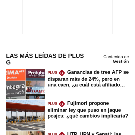
LAS MÁS LEÍDAS DE PLUS
Contenido de
G
Gestión
Ganancias de tres AFP se
PLUS
G
disparan más de 24%, pero en
una caen, ¿a cuál está afiliado
usted?
Fujimori propone
PLUS
G
eliminar ley que puso en jaque
peajes: ¿qué cambios implicaría?
UTP, UPN y Senati: las
PLUS