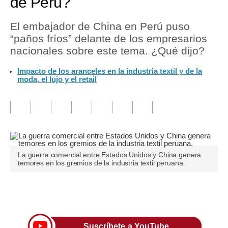
de Perú?
Tu Dinero
El embajador de China en Perú puso
“paños fríos” delante de los empresarios
Finanzas Personales
nacionales sobre este tema. ¿Qué dijo?
Inmobiliarias
Impacto de los aranceles en la industria textil y de la
moda, el lujo y el retail
Plus G
Opinión
Editorial
Pregunta de hoy
La guerra comercial entre Estados Unidos y China genera
Blogs
temores en los gremios de la industria textil peruana.
Tendencias
Únete a nuestro canal
Lujo
Viajes
Suscríbete a YouTube