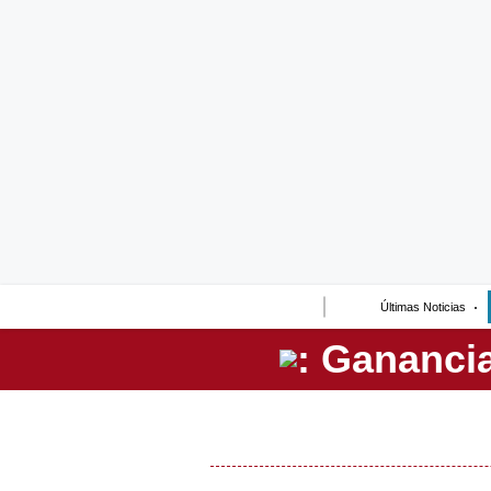
Lo último
Peru Quiosco
Portada
Empresas
Management & Empleo
Economía
Últimas Noticias
Mercados
Perú
Política
Tu Dinero