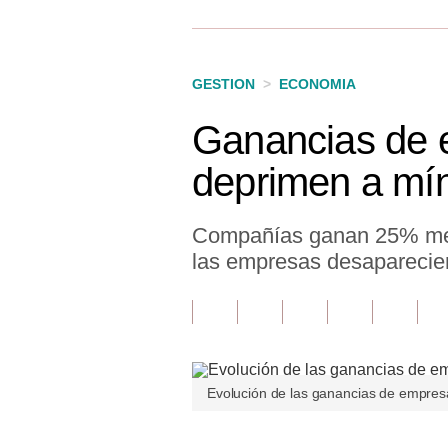
Finanzas Personales
Inmobiliarias
GESTION
>
ECONOMIA
Plus G
Ganancias de 
Opinión
deprimen a mí
Editorial
Pregunta de hoy
Compañías ganan 25% men
las empresas desaparecie
Blogs
Tendencias
Lujo
Viajes
Evolución de las ganancias de empresa
Moda