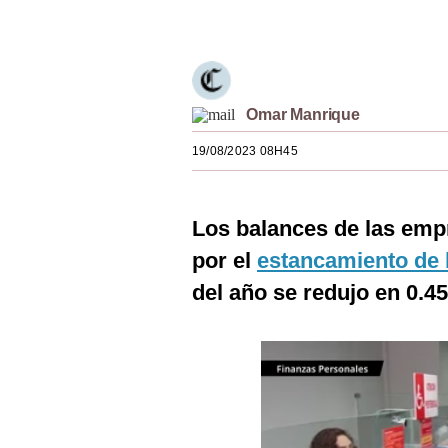
Únete a nuestro canal
Estilos
Mundo
EEUU
Omar Manrique
México
19/08/2023 08H45
España
Internacional
Los balances de las emp
por el
estancamiento de 
Tecnología
del año se redujo en 0.4
Club del Suscriptor
Mix
G de Gestión
Notas Contratadas