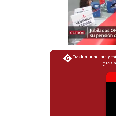
Podcast
Gestión TV
Videos
Fotogalerías
gestion.pe
¿quiénes
Somos?
Términos
Y
Condiciones
Política
De
Privacidad
Politica