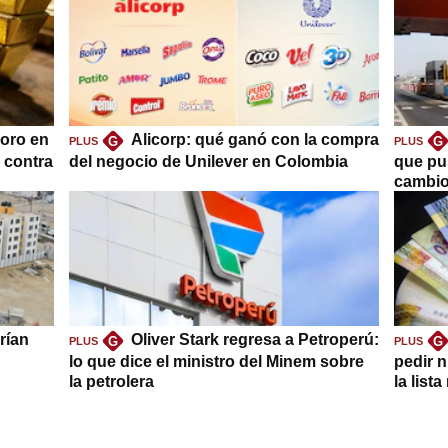
oro en
Alicorp: qué ganó con la compra
G
G
PLUS
PLUS
a contra
del negocio de Unilever en Colombia
que pu
cambio
rían
Oliver Stark regresa a Petroperú:
G
G
PLUS
PLUS
lo que dice el ministro del Minem sobre
pedir n
la petrolera
la list