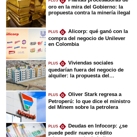
PLUS
G
oro en la mira del Gobierno: la
propuesta contra la minería ilegal
Alicorp: qué ganó con la
PLUS
G
compra del negocio de Unilever
en Colombia
Viviendas sociales
PLUS
G
quedarían fuera del negocio de
alquiler: la propuesta del
gobierno
Oliver Stark regresa a
PLUS
G
Petroperú: lo que dice el ministro
del Minem sobre la petrolera
Deudas en Infocorp: ¿se
PLUS
G
puede pedir nuevo crédito