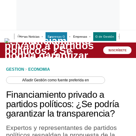
Últimas Noticias
Empresas G
Empresas
G de Gestión
Finanzas
Lo último
Peru Quiosco
SUSCRÍBETE
Portada
GESTION
>
ECONOMIA
Empresas
Añadir
Gestión
como fuente preferida en
Management & Empleo
Financiamiento privado a
Economía
partidos políticos: ¿Se podría
garantizar la transparencia?
Mercados
Perú
Expertos y representantes de partidos
políticos respaldan la propuesta de la
Política