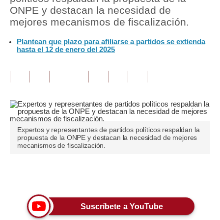
ONPE y destacan la necesidad de
Tu Dinero
mejores mecanismos de fiscalización.
Finanzas Personales
Plantean que plazo para afiliarse a partidos se extienda
hasta el 12 de enero del 2025
Inmobiliarias
Plus G
Opinión
Editorial
Expertos y representantes de partidos políticos respaldan la
Pregunta de hoy
propuesta de la ONPE y destacan la necesidad de mejores
mecanismos de fiscalización.
Blogs
Tendencias
Únete a nuestro canal
Lujo
Suscríbete a YouTube
Viajes