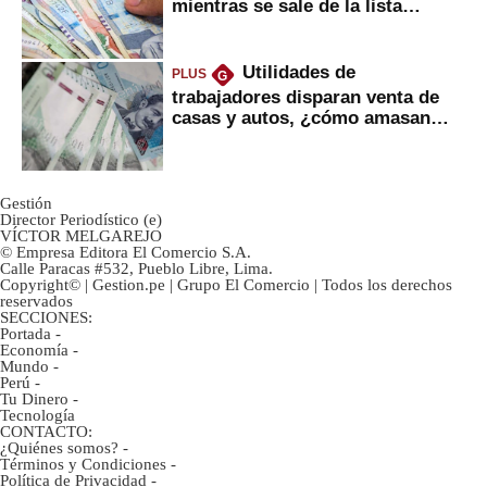
mientras se sale de la lista
negra?
Utilidades de
PLUS
G
trabajadores disparan venta de
casas y autos, ¿cómo amasan
tanta liquidez?
Gestión
Director Periodístico (e)
VÍCTOR MELGAREJO
© Empresa Editora El Comercio S.A.
Calle Paracas #532, Pueblo Libre, Lima.
Copyright© | Gestion.pe | Grupo El Comercio | Todos los derechos
reservados
SECCIONES:
Portada
-
Economía
-
Mundo
-
Perú
-
Tu Dinero
-
Tecnología
CONTACTO:
¿Quiénes somos?
-
Términos y Condiciones
-
Política de Privacidad
-