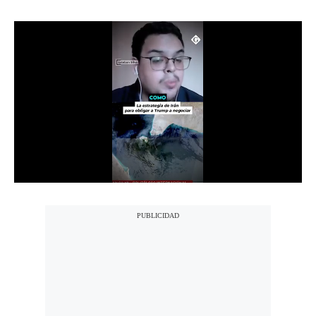
Notas Contratadas
Podcast
Gestión TV
Videos
Fotogalerías
gestion.pe
¿quiénes
Somos?
Términos
Y
Condiciones
Política
De
Privacidad