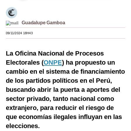
Moda
Estilos
Guadalupe Gamboa
Mundo
09/11/2024 18H43
EEUU
La Oficina Nacional de Procesos
México
Electorales (
ONPE
) ha propuesto un
España
cambio en el sistema de financiamiento
Internacional
de los partidos políticos en el Perú,
buscando abrir la puerta a aportes del
Tecnología
sector privado, tanto nacional como
Club del Suscriptor
extranjero, para reducir el riesgo de
Mix
que economías ilegales influyan en las
elecciones.
G de Gestión