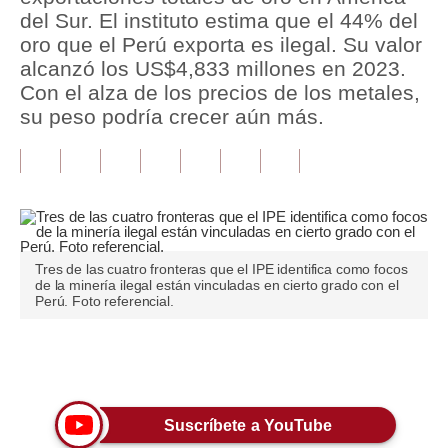
del Sur. El instituto estima que el 44% del
Tu Dinero
oro que el Perú exporta es ilegal. Su valor
alcanzó los US$4,833 millones en 2023.
Finanzas Personales
Con el alza de los precios de los metales,
su peso podría crecer aún más.
Inmobiliarias
Plus G
Opinión
Editorial
Tres de las cuatro fronteras que el IPE identifica como focos
Pregunta de hoy
de la minería ilegal están vinculadas en cierto grado con el
Perú. Foto referencial.
Blogs
Tendencias
Únete a nuestro canal
Lujo
Suscríbete a YouTube
Viajes