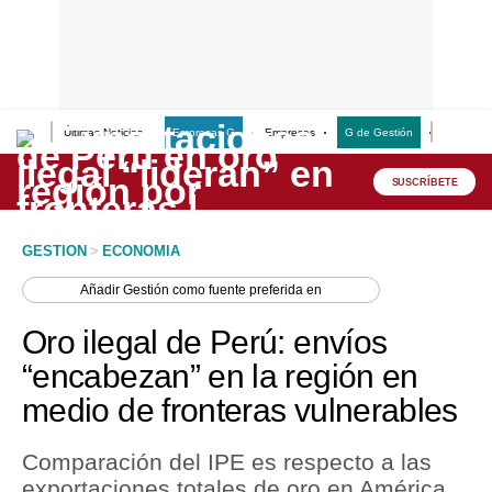
Últimas Noticias
Empresas G
Empresas
G de Gestión
Finanzas
Lo último
Peru Quiosco
SUSCRÍBETE
Portada
GESTION
>
ECONOMIA
Empresas
Añadir
Gestión
como fuente preferida en
Management & Empleo
Oro ilegal de Perú: envíos
Economía
“encabezan” en la región en
medio de fronteras vulnerables
Mercados
Perú
Comparación del IPE es respecto a las
exportaciones totales de oro en América
Política