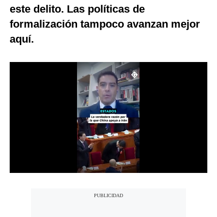
este delito. Las políticas de
Notas Contratadas
formalización tampoco avanzan mejor
Podcast
aquí.
Gestión TV
Videos
Fotogalerías
gestion.pe
¿quiénes
Somos?
Términos
Y
Condiciones
Política
De
Privacidad