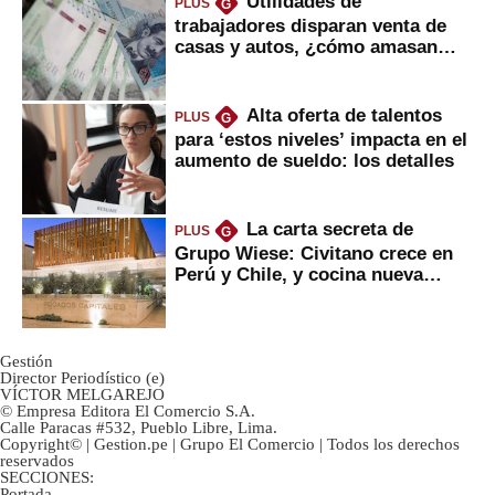
Utilidades de
PLUS
G
trabajadores disparan venta de
casas y autos, ¿cómo amasan
tanta liquidez?
Alta oferta de talentos
PLUS
G
para ‘estos niveles’ impacta en el
aumento de sueldo: los detalles
La carta secreta de
PLUS
G
Grupo Wiese: Civitano crece en
Perú y Chile, y cocina nueva
marca
Gestión
Director Periodístico (e)
VÍCTOR MELGAREJO
© Empresa Editora El Comercio S.A.
Calle Paracas #532, Pueblo Libre, Lima.
Copyright© | Gestion.pe | Grupo El Comercio | Todos los derechos
reservados
SECCIONES:
Portada
-