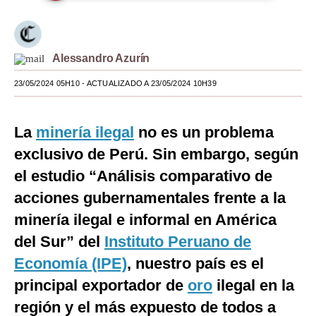
Moda
Estilos
Alessandro Azurín
Mundo
23/05/2024 05H10
- ACTUALIZADO A 23/05/2024 10H39
EEUU
La
minería ilegal
no es un problema
México
exclusivo de Perú. Sin embargo, según
España
el estudio “Análisis comparativo de
Internacional
acciones gubernamentales frente a la
minería ilegal e informal en América
Tecnología
del Sur” del
Instituto Peruano de
Club del Suscriptor
Economía (IPE)
, nuestro país es el
Mix
principal exportador de
oro
ilegal en la
G de Gestión
región y el más expuesto de todos a