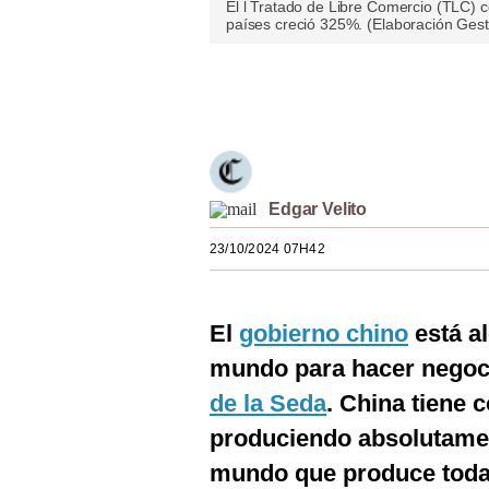
El l Tratado de Libre Comercio (TLC) 
Estilos
países creció 325%. (Elaboración Gest
Mundo
Únete a nuestro canal
EEUU
México
España
Edgar Velito
Internacional
23/10/2024 07H42
Tecnología
Club del Suscriptor
El
gobierno chino
está al
mundo para hacer negocio
Mix
de la Seda
. China tiene 
G de Gestión
produciendo absolutament
Notas Contratadas
mundo que produce toda