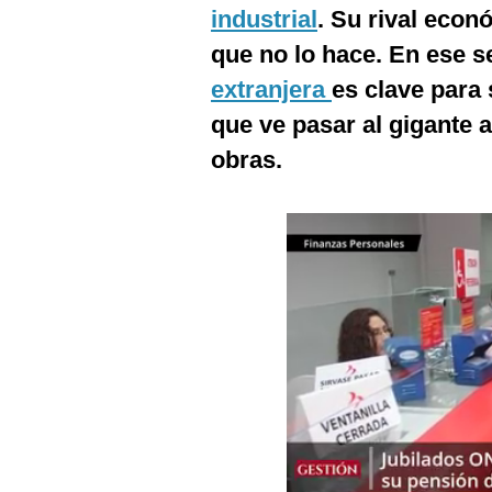
Podcast
industrial
. Su rival eco
que no lo hace. En ese s
Gestión TV
extranjera
es clave para 
Videos
que ve pasar al gigante a
Fotogalerías
obras.
gestion.pe
¿quiénes
Somos?
Términos
Y
Condiciones
Política
De
Privacidad
Politica