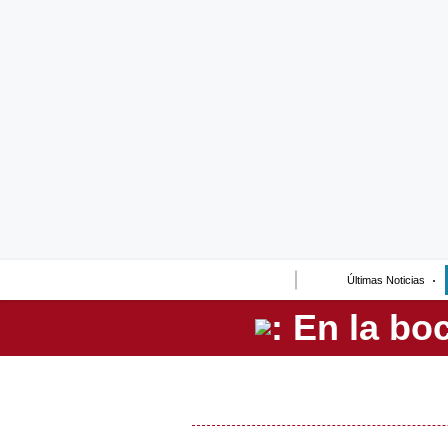
Lo último
Peru Quiosco
Portada
Empresas
Management & Empleo
Economía
Últimas Noticias
Mercados
Perú
Política
Tu Dinero