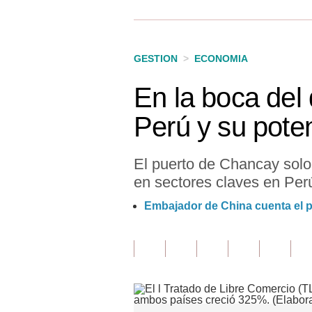
Finanzas Personales
Inmobiliarias
GESTION
>
ECONOMIA
Plus G
En la boca del
Opinión
Perú y su poten
Editorial
Pregunta de hoy
El puerto de Chancay solo
en sectores claves en Per
Blogs
Embajador de China cuenta el p
Tendencias
Lujo
Viajes
Moda