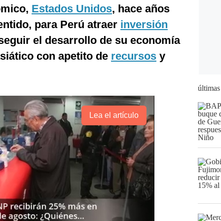
nómico,
Estados Unidos
, hace años
entido, para Perú atraer
inversión
seguir el desarrollo de su economía
siático con apetito de
recursos
y
últimas
Lea el artículo