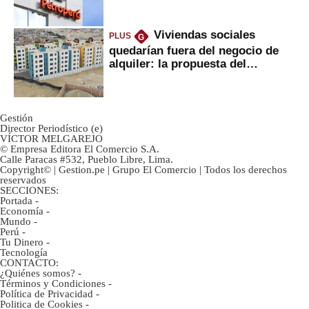
Viviendas sociales
PLUS
G
quedarían fuera del negocio de
alquiler: la propuesta del
gobierno
Gestión
Director Periodístico (e)
VÍCTOR MELGAREJO
© Empresa Editora El Comercio S.A.
Calle Paracas #532, Pueblo Libre, Lima.
Copyright© | Gestion.pe | Grupo El Comercio | Todos los derechos
reservados
SECCIONES:
Portada
-
Economía
-
Mundo
-
Perú
-
Tu Dinero
-
Tecnología
CONTACTO:
¿Quiénes somos?
-
Términos y Condiciones
-
Política de Privacidad
-
Politica de Cookies
-