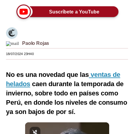
Moda
Suscríbete a YouTube
Estilos
Mundo
Paolo Rojas
EEUU
18/07/2024 23H40
México
España
No es una novedad que las
ventas de
Internacional
helados
caen durante la temporada de
invierno, sobre todo en países como
Tecnología
Perú, en donde los niveles de consumo
Club del Suscriptor
ya son bajos de por sí.
Mix
G de Gestión