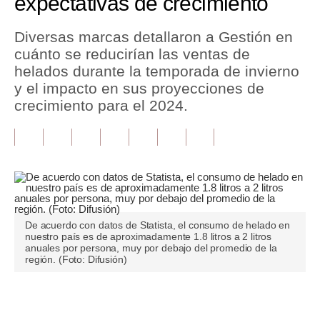
expectativas de crecimiento
Tu Dinero
Diversas marcas detallaron a Gestión en
cuánto se reducirían las ventas de
Finanzas Personales
helados durante la temporada de invierno
Inmobiliarias
y el impacto en sus proyecciones de
crecimiento para el 2024.
Plus G
Opinión
Editorial
Pregunta de hoy
De acuerdo con datos de Statista, el consumo de helado en
Blogs
nuestro país es de aproximadamente 1.8 litros a 2 litros
anuales por persona, muy por debajo del promedio de la
Tendencias
región. (Foto: Difusión)
Lujo
Únete a nuestro canal
Viajes