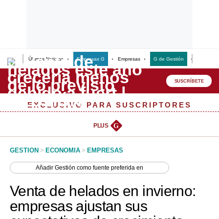
Últimas Noticias
Empresas G
Empresas
G de Gestión
Finanzas
Lo último
Peru Quiosco
SUSCRÍBETE
Portada
EXCLUSIVO PARA SUSCRIPTORES
Empresas
PLUS
G
Management & Empleo
GESTION
>
ECONOMIA
>
EMPRESAS
Economía
Añadir
Gestión
como fuente preferida en
Mercados
Venta de helados en invierno:
Perú
empresas ajustan sus
Política