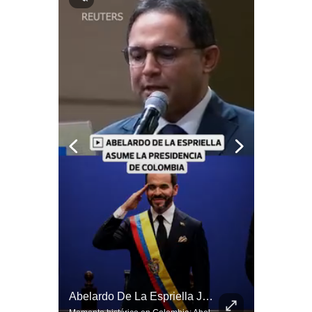
Notas Contratadas
Podcast
Gestión TV
Videos
Fotogalerías
gestion.pe
¿quiénes
Somos?
Términos
Y
Condiciones
Política
La Frontera Española Colapsa ¿Qué Está Pasando En Ceuta? | Gestión Mundo
Abelardo De La Espriella Juramenta Como Nuevo Presidente | Gestión Mundo
De
Privacidad