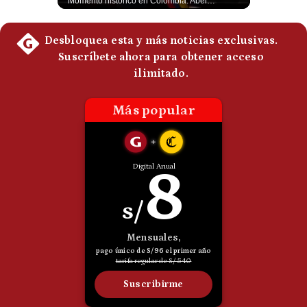
La madrugada del 30 de julio de 2026 marcó un antes y un después en el Estrecho de Gibraltar. En cuestión de horas, cerca de 72.000 migrantes marroquíes ingresaron al territorio español de Ceuta, desbordando por completo a una ciudad de apenas 85.000 habitantes. En este video, explicamos los detalles de la emergencia humana y las ramificaciones geopolíticas del conflicto: la trampa de los rumores en redes sociales, el rol de Marruecos, el acercamiento de España a Argelia y la respuesta de la Unión Europea ante las amenazas de suspensión del Tratado Schengen. #Ceuta #España #Marruecos #Geopolitica #PedroSanchez #NoticiasInternacionales #Schengen #Europa #CrisisMigratoria 👉 Suscríbete y activa la campana para no perderte nuestro análisis diario. 🌎 Síguenos en nuestras redes sociales: 📌 Web oficial: https://gestion.pe/mundo/ 📌 LinkedIn: http://bit.ly/3HYIET0 📌 X (Twitter): http://bit.ly/4noZtX9 📌 TikTok: http://bit.ly/4evB6TO
Momento histórico en Colombia: Abelardo de la Espriella prestó juramento y recibió la banda presidencial en la Arena USC de Cali, convirtiéndose oficialmente en el nuevo Presidente de la República para el periodo 2026-2030. Por primera vez en la historia reciente del país, la investidura presidencial se celebró fuera de Bogotá. ¿Qué opinas del inicio de este nuevo mandato constitucional? #DeLaEspriella #Colombia #PosesionPresidencial #Cali #Shorts 👉 Suscríbete y activa la campana para no perderte nuestro análisis diario. 🌎 Síguenos en nuestras redes sociales: 📌 Web oficial: https://gestion.pe/mundo/ 📌 LinkedIn: http://bit.ly/3HYIET0 📌 X (Twitter): http://bit.ly/4noZtX9 📌 TikTok: http://bit.ly/4evB6TO
Politica
De
Cookies
Preguntas
Frecuentes