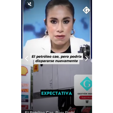
Politica
De
Cookies
Preguntas
Frecuentes
¿El FIN De Infantino En La FIFA? El Grave Pronóstico Sobre Su Renuncia | #EnClaveEconómica
El Petróleo Cae, Pero Podría Dispararse Nuevamente | #radar24