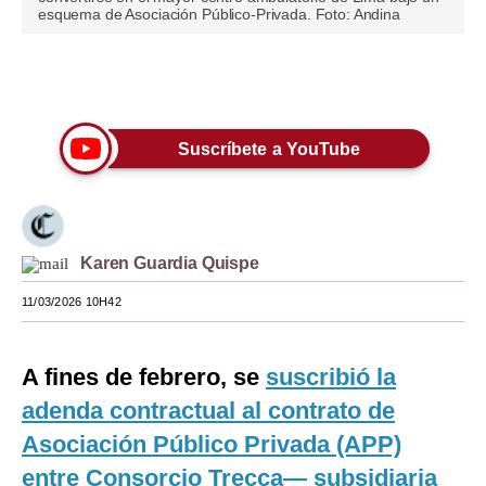
esquema de Asociación Público-Privada. Foto: Andina
Moda
Estilos
Únete a nuestro canal
Mundo
Suscríbete a YouTube
EEUU
México
España
Karen Guardia Quispe
Internacional
11/03/2026 10H42
Tecnología
A fines de febrero, se
suscribió la
Club del Suscriptor
adenda contractual al contrato de
Mix
Asociación Público Privada (APP)
G de Gestión
entre Consorcio Trecca— subsidiaria