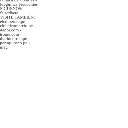
Preguntas Frecuentes
SÍGUENOS:
Suscríbete
VISITE TAMBIÉN:
elcomercio.pe
-
clubelcomercio.pe
-
depor.com
-
trome.com
-
diariocorreo.pe
-
peruquiosco.pe
-
mag