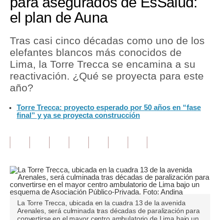
para asegurados de EsSalud:
el plan de Auna
Tu Dinero
Finanzas Personales
Tras casi cinco décadas como uno de los
elefantes blancos más conocidos de
Inmobiliarias
Lima, la Torre Trecca se encamina a su
reactivación. ¿Qué se proyecta para este
Plus G
año?
Opinión
Torre Trecca: proyecto esperado por 50 años en “fase
final” y ya se proyecta construcción
Editorial
Pregunta de hoy
Blogs
Tendencias
Lujo
La Torre Trecca, ubicada en la cuadra 13 de la avenida
Arenales, será culminada tras décadas de paralización para
Viajes
convertirse en el mayor centro ambulatorio de Lima bajo un