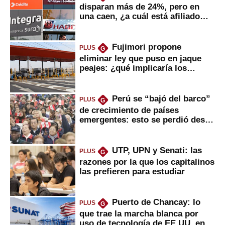
disparan más de 24%, pero en
una caen, ¿a cuál está afiliado
usted?
Fujimori propone
PLUS
G
eliminar ley que puso en jaque
peajes: ¿qué implicaría los
usuarios?
Perú se “bajó del barco”
PLUS
G
de crecimiento de países
emergentes: esto se perdió desde
2022
UTP, UPN y Senati: las
PLUS
G
razones por la que los capitalinos
las prefieren para estudiar
Puerto de Chancay: lo
PLUS
G
que trae la marcha blanca por
uso de tecnología de EE.UU. en