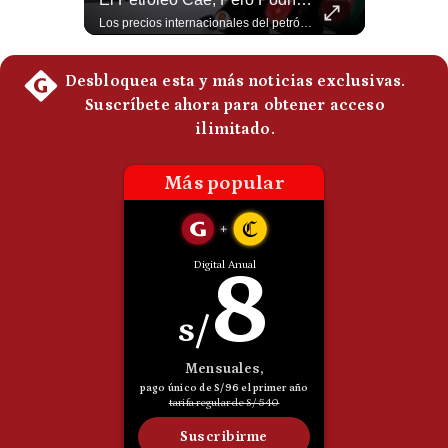
Luis Carrillo Pinto, presidente de APEMD pronostica meses muy difíciles para Infantino y sostiene que una mayor presión de la UEFA, junto con nuevas investigaciones periodísticas, podría llevarlo a dimitir. También menciona renuncias internas y acusaciones de que el proyecto fue impulsado por una sola persona. #GianniInfantino #FIFA #UEFA #LuisCarrilloPinto #APEMD #Futbol #NoticiasDeportivas #Mundial #Shorts 👉 Suscríbete y activa la campana para no perderte nuestro análisis diario. 🌎 Síguenos en nuestras redes sociales: 📌 Web oficial: https://gestion.pe/mundo/ 📌 LinkedIn: http://bit.ly/3HYIET0 📌 X (Twitter): http://bit.ly/4noZtX9 📌 TikTok: http://bit.ly/4evB6TO
Los precios internacionales del petróleo retrocedieron ante la posibilidad de un acuerdo para reabrir el estrecho de Ormuz. Sin embargo, la caída responde solo a una expectativa diplomática y un nuevo ataque contra un buque podría hacer regresar rápidamente la prima de riesgo. #Petroleo #EstrechoDeOrmuz #EconomiaGlobal #MercadoPetrolero #Crudo #NoticiasEconomicas #Geopolitica #Shorts 👉 Suscríbete y activa la campana para no perderte nuestro análisis diario. 🌎 Síguenos en nuestras redes sociales: 📌 Web oficial: https://gestion.pe/mundo/ 📌 LinkedIn: http://bit.ly/3HYIET0 📌 X (Twitter): http://bit.ly/4noZtX9 📌 TikTok: http://bit.ly/4evB6TO