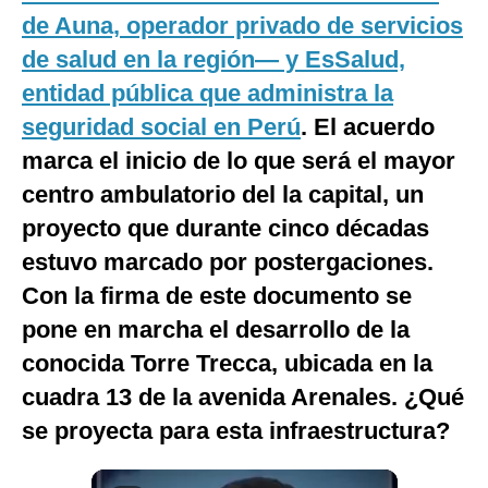
de Auna, operador privado de servicios
Notas Contratadas
de salud en la región— y EsSalud,
Podcast
entidad pública que administra la
Gestión TV
seguridad social en Perú
. El acuerdo
Videos
marca el inicio de lo que será el mayor
centro ambulatorio del la capital, un
Fotogalerías
proyecto que durante cinco décadas
estuvo marcado por postergaciones.
Con la firma de este documento se
gestion.pe
pone en marcha el desarrollo de la
¿quiénes
Somos?
conocida Torre Trecca, ubicada en la
Términos
cuadra 13 de la avenida Arenales. ¿Qué
Y
Condiciones
se proyecta para esta infraestructura?
Política
De
Privacidad