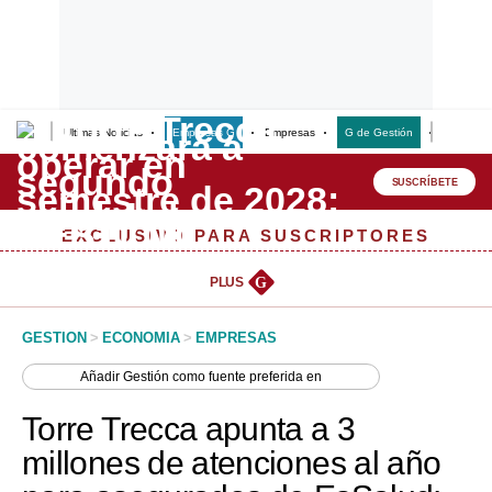
Últimas Noticias
Empresas G
Empresas
G de Gestión
Finanzas
Lo último
Peru Quiosco
SUSCRÍBETE
Portada
EXCLUSIVO PARA SUSCRIPTORES
Empresas
PLUS
G
Management & Empleo
GESTION
>
ECONOMIA
>
EMPRESAS
Economía
Añadir
Gestión
como fuente preferida en
Mercados
Torre Trecca apunta a 3
Perú
millones de atenciones al año
Política