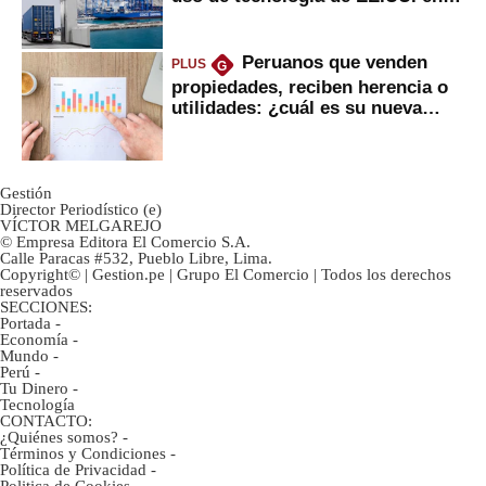
mercancías
Peruanos que venden
PLUS
G
propiedades, reciben herencia o
utilidades: ¿cuál es su nueva
inversión clave?
Gestión
Director Periodístico (e)
VÍCTOR MELGAREJO
© Empresa Editora El Comercio S.A.
Calle Paracas #532, Pueblo Libre, Lima.
Copyright© | Gestion.pe | Grupo El Comercio | Todos los derechos
reservados
SECCIONES:
Portada
-
Economía
-
Mundo
-
Perú
-
Tu Dinero
-
Tecnología
CONTACTO:
¿Quiénes somos?
-
Términos y Condiciones
-
Política de Privacidad
-
Politica de Cookies
-