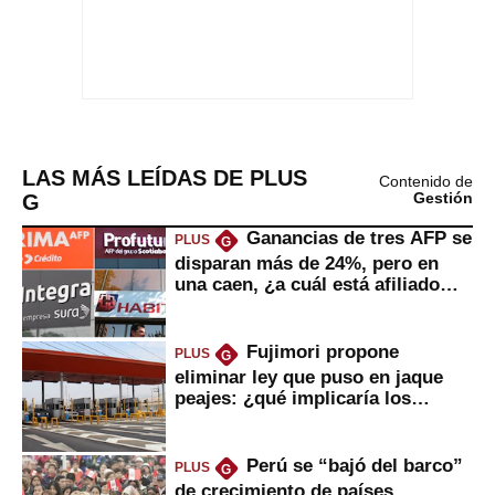
LAS MÁS LEÍDAS DE PLUS
Contenido de
G
Gestión
Ganancias de tres AFP se
PLUS
G
disparan más de 24%, pero en
una caen, ¿a cuál está afiliado
usted?
Fujimori propone
PLUS
G
eliminar ley que puso en jaque
peajes: ¿qué implicaría los
usuarios?
Perú se “bajó del barco”
PLUS
G
de crecimiento de países