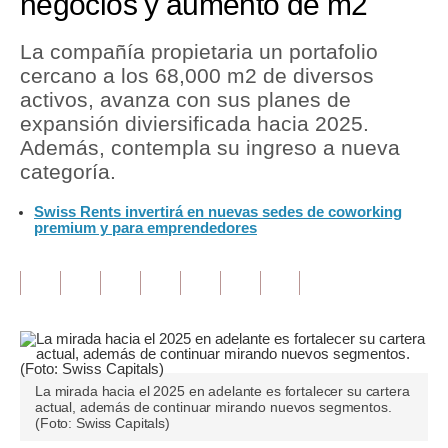
negocios y aumento de m2
Tu Dinero
La compañía propietaria un portafolio
cercano a los 68,000 m2 de diversos
Finanzas Personales
activos, avanza con sus planes de
Inmobiliarias
expansión diviersificada hacia 2025.
Además, contempla su ingreso a nueva
Plus G
categoría.
Opinión
Swiss Rents invertirá en nuevas sedes de coworking
premium y para emprendedores
Editorial
Pregunta de hoy
Blogs
Tendencias
La mirada hacia el 2025 en adelante es fortalecer su cartera
Lujo
actual, además de continuar mirando nuevos segmentos.
(Foto: Swiss Capitals)
Viajes