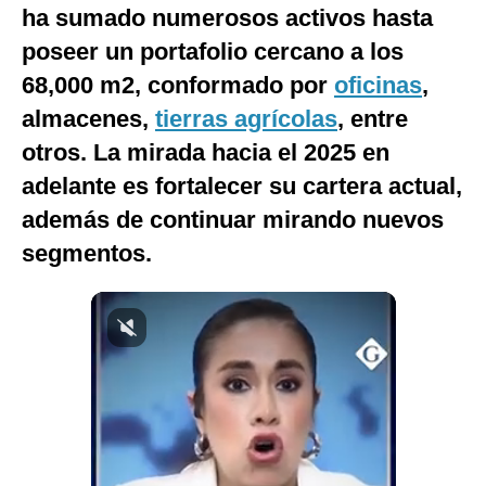
ha sumado numerosos activos hasta
Notas Contratadas
poseer un portafolio cercano a los
Podcast
68,000 m2, conformado por
oficinas
,
Gestión TV
almacenes,
tierras agrícolas
, entre
otros. La mirada hacia el 2025 en
Videos
adelante es fortalecer su cartera actual,
Fotogalerías
además de continuar mirando nuevos
segmentos.
gestion.pe
¿quiénes
Somos?
Términos
Y
Condiciones
Política
De
Privacidad