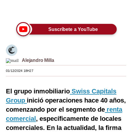
Moda
Únete a nuestro canal
Estilos
Suscríbete a YouTube
Mundo
EEUU
México
Alejandro Milla
España
01/12/2024 18H27
Internacional
El grupo inmobiliario
Swiss Capitals
Tecnología
Group
inició operaciones hace 40 años,
Club del Suscriptor
comenzando por el segmento de
renta
Mix
comercial
, específicamente de locales
comerciales. En la actualidad, la firma
G de Gestión