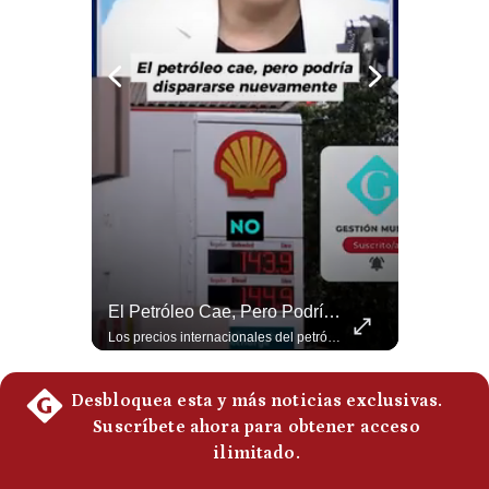
Politica
De
Cookies
Preguntas
Frecuentes
El Millonario Sueldo Que Casi Cobra Infantino Por La Nueva Empresa De La FIFA | #EnClaveEconómica
El Petróleo Cae, Pero Podría Dispararse Nuevamente | #radar24
Luis Carrillo Pinto, experto en negocios deportivos, cuenta que federaciones europeas ya pedían la salida de Gianni Infantino. Además, explicó que el presidente de la FIFA habría recibido US$30 millones anuales por dirigir la nueva empresa, diez veces más de lo que ganaba en la organización. #FIFA #GianniInfantino #LuisCarrilloPinto #APEMD #NegociosDeportivos #Mundial #Futbol #NoticiasDeportivas #Shorts 👉 Suscríbete y activa la campana para no perderte nuestro análisis diario. 🌎 Síguenos en nuestras redes sociales: 📌 Web oficial: https://gestion.pe/mundo/ 📌 LinkedIn: http://bit.ly/3HYIET0 📌 X (Twitter): http://bit.ly/4noZtX9 📌 TikTok: http://bit.ly/4evB6TO
Los precios internacionales del petróleo retrocedieron ante la posibilidad de un acuerdo para reabrir el estrecho de Ormuz. Sin embargo, la caída responde solo a una expectativa diplomática y un nuevo ataque contra un buque podría hacer regresar rápidamente la prima de riesgo. #Petroleo #EstrechoDeOrmuz #EconomiaGlobal #MercadoPetrolero #Crudo #NoticiasEconomicas #Geopolitica #Shorts 👉 Suscríbete y activa la campana para no perderte nuestro análisis diario. 🌎 Síguenos en nuestras redes sociales: 📌 Web oficial: https://gestion.pe/mundo/ 📌 LinkedIn: http://bit.ly/3HYIET0 📌 X (Twitter): http://bit.ly/4noZtX9 📌 TikTok: http://bit.ly/4evB6TO