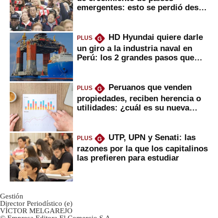
emergentes: esto se perdió desde
2022
HD Hyundai quiere darle
PLUS
G
un giro a la industria naval en
Perú: los 2 grandes pasos que
daría
Peruanos que venden
PLUS
G
propiedades, reciben herencia o
utilidades: ¿cuál es su nueva
inversión clave?
UTP, UPN y Senati: las
PLUS
G
razones por la que los capitalinos
las prefieren para estudiar
Gestión
Director Periodístico (e)
VÍCTOR MELGAREJO
© Empresa Editora El Comercio S.A.