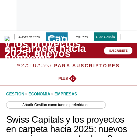
Últimas Noticias
Empresas G
Empresas
G de Gestión
Finanzas
Lo último
Peru Quiosco
SUSCRÍBETE
Portada
EXCLUSIVO PARA SUSCRIPTORES
Empresas
PLUS
G
Management & Empleo
GESTION
>
ECONOMIA
>
EMPRESAS
Economía
Añadir
Gestión
como fuente preferida en
Mercados
Swiss Capitals y los proyectos
Perú
en carpeta hacia 2025: nuevos
Política