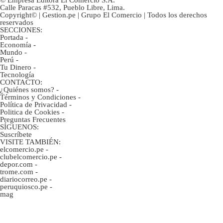
Calle Paracas #532, Pueblo Libre, Lima.
Copyright© | Gestion.pe | Grupo El Comercio | Todos los derechos
reservados
SECCIONES:
Portada
-
Economía
-
Mundo
-
Perú
-
Tu Dinero
-
Tecnología
CONTACTO:
¿Quiénes somos?
-
Términos y Condiciones
-
Política de Privacidad
-
Politica de Cookies
-
Preguntas Frecuentes
SÍGUENOS:
Suscríbete
VISITE TAMBIÉN:
elcomercio.pe
-
clubelcomercio.pe
-
depor.com
-
trome.com
-
diariocorreo.pe
-
peruquiosco.pe
-
mag