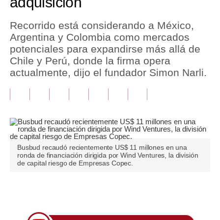
adquisición
Tu Dinero
Recorrido está considerando a México,
Argentina y Colombia como mercados
Finanzas Personales
potenciales para expandirse más allá de
Inmobiliarias
Chile y Perú, donde la firma opera
actualmente, dijo el fundador Simon Narli.
Plus G
Opinión
Editorial
Pregunta de hoy
Busbud recaudó recientemente US$ 11 millones en una
ronda de financiación dirigida por Wind Ventures, la división
Blogs
de capital riesgo de Empresas Copec.
Tendencias
Únete a nuestro canal
Lujo
Viajes