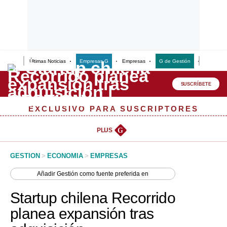
Últimas Noticias
Empresas G
Empresas
G de Gestión
Finanzas
Lo último
Peru Quiosco
SUSCRÍBETE
Portada
EXCLUSIVO PARA SUSCRIPTORES
Empresas
PLUS
G
Management & Empleo
GESTION
>
ECONOMIA
>
EMPRESAS
Economía
Añadir
Gestión
como fuente preferida en
Mercados
Startup chilena Recorrido
Perú
planea expansión tras
Política