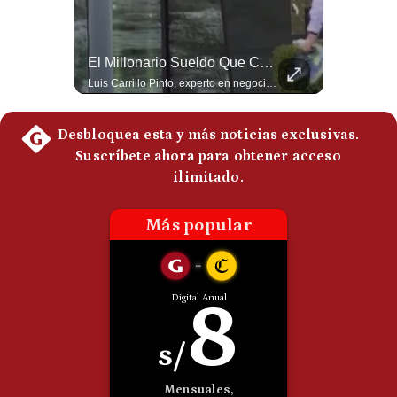
Politica
De
Cookies
¿El FIN De Infantino En La FIFA? El Grave Pronóstico Sobre Su Renuncia | #EnClaveEconómica
El Millonario Sueldo Que Casi Cobra Infantino Por La Nueva Empresa De La FIFA | #EnClaveEconómica
Preguntas
Luis Carrillo Pinto, presidente de APEMD pronostica meses muy difíciles para Infantino y sostiene que una mayor presión de la UEFA, junto con nuevas investigaciones periodísticas, podría llevarlo a dimitir. También menciona renuncias internas y acusaciones de que el proyecto fue impulsado por una sola persona. #GianniInfantino #FIFA #UEFA #LuisCarrilloPinto #APEMD #Futbol #NoticiasDeportivas #Mundial #Shorts 👉 Suscríbete y activa la campana para no perderte nuestro análisis diario. 🌎 Síguenos en nuestras redes sociales: 📌 Web oficial: https://gestion.pe/mundo/ 📌 LinkedIn: http://bit.ly/3HYIET0 📌 X (Twitter): http://bit.ly/4noZtX9 📌 TikTok: http://bit.ly/4evB6TO
Luis Carrillo Pinto, experto en negocios deportivos, cuenta que federaciones europeas ya pedían la salida de Gianni Infantino. Además, explicó que el presidente de la FIFA habría recibido US$30 millones anuales por dirigir la nueva empresa, diez veces más de lo que ganaba en la organización. #FIFA #GianniInfantino #LuisCarrilloPinto #APEMD #NegociosDeportivos #Mundial #Futbol #NoticiasDeportivas #Shorts 👉 Suscríbete y activa la campana para no perderte nuestro análisis diario. 🌎 Síguenos en nuestras redes sociales: 📌 Web oficial: https://gestion.pe/mundo/ 📌 LinkedIn: http://bit.ly/3HYIET0 📌 X (Twitter): http://bit.ly/4noZtX9 📌 TikTok: http://bit.ly/4evB6TO
Frecuentes