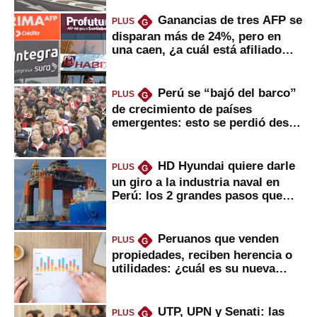
Ganancias de tres AFP se
PLUS
G
disparan más de 24%, pero en
una caen, ¿a cuál está afiliado
usted?
Perú se “bajó del barco”
PLUS
G
de crecimiento de países
emergentes: esto se perdió desde
2022
HD Hyundai quiere darle
PLUS
G
un giro a la industria naval en
Perú: los 2 grandes pasos que
daría
Peruanos que venden
PLUS
G
propiedades, reciben herencia o
utilidades: ¿cuál es su nueva
inversión clave?
UTP, UPN y Senati: las
PLUS
G