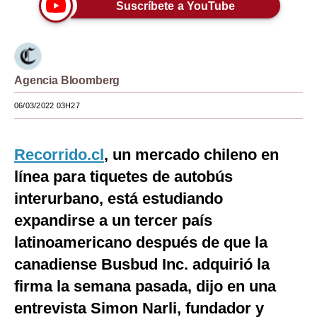
Suscríbete a YouTube
Moda
Estilos
Mundo
Agencia Bloomberg
EEUU
06/03/2022 03H27
México
Recorrido.cl
, un mercado chileno en
España
línea para tiquetes de autobús
Internacional
interurbano, está estudiando
expandirse a un tercer país
Tecnología
latinoamericano después de que la
Club del Suscriptor
canadiense Busbud Inc. adquirió la
Mix
firma la semana pasada, dijo en una
G de Gestión
entrevista Simon Narli, fundador y