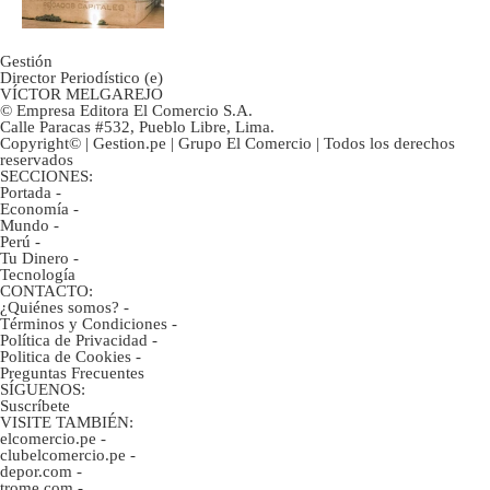
Gestión
Director Periodístico (e)
VÍCTOR MELGAREJO
© Empresa Editora El Comercio S.A.
Calle Paracas #532, Pueblo Libre, Lima.
Copyright© | Gestion.pe | Grupo El Comercio | Todos los derechos
reservados
SECCIONES:
Portada
-
Economía
-
Mundo
-
Perú
-
Tu Dinero
-
Tecnología
CONTACTO:
¿Quiénes somos?
-
Términos y Condiciones
-
Política de Privacidad
-
Politica de Cookies
-
Preguntas Frecuentes
SÍGUENOS:
Suscríbete
VISITE TAMBIÉN:
elcomercio.pe
-
clubelcomercio.pe
-
depor.com
-
trome.com
-