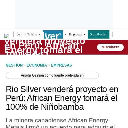
Últimas Noticias
Empresas G
Empresas
G de Gestión
Finanzas
Lo último
Peru Quiosco
SUSCRÍBETE
Portada
GESTION
>
ECONOMIA
>
EMPRESAS
Empresas
Añadir
Gestión
como fuente preferida en
Management & Empleo
Rio Silver venderá proyecto en
Economía
Perú: African Energy tomará el
100% de Niñobamba
Mercados
Perú
La minera canadiense African Energy
Metals firmó un acuerdo para adquirir el
Política