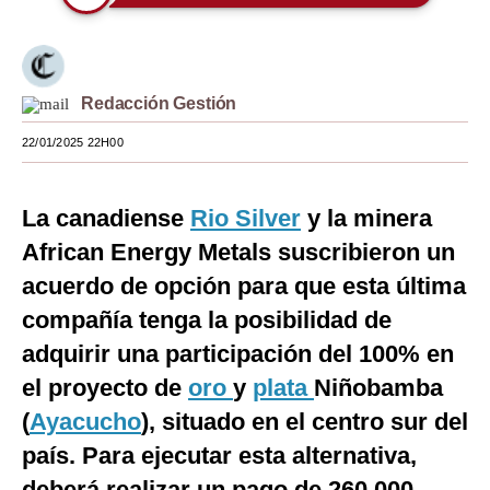
Moda
Estilos
Redacción Gestión
Mundo
22/01/2025 22H00
EEUU
México
La canadiense
Rio Silver
y la minera
African Energy Metals suscribieron un
España
acuerdo de opción para que esta última
Internacional
compañía tenga la posibilidad de
Tecnología
adquirir una participación del 100% en
Club del Suscriptor
el proyecto de
oro
y
plata
Niñobamba
(
Ayacucho
), situado en el centro sur del
Mix
país. Para ejecutar esta alternativa,
G de Gestión
deberá realizar un pago de 260,000