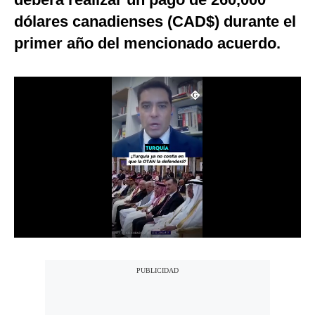
Notas Contratadas
dólares canadienses (CAD$) durante el
primer año del mencionado acuerdo.
Podcast
Gestión TV
Videos
Fotogalerías
gestion.pe
¿quiénes
Somos?
Términos
Y
Condiciones
Política
De
Privacidad