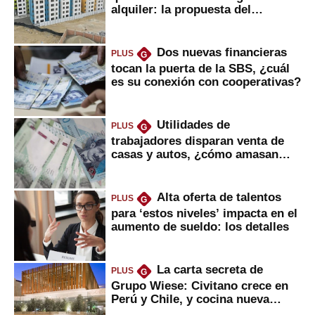
alquiler: la propuesta del
gobierno
Dos nuevas financieras
PLUS
G
tocan la puerta de la SBS, ¿cuál
es su conexión con cooperativas?
Utilidades de
PLUS
G
trabajadores disparan venta de
casas y autos, ¿cómo amasan
tanta liquidez?
Alta oferta de talentos
PLUS
G
para ‘estos niveles’ impacta en el
aumento de sueldo: los detalles
La carta secreta de
PLUS
G
Grupo Wiese: Civitano crece en
Perú y Chile, y cocina nueva
marca