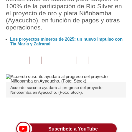
100% de la participación de Rio Silver en
Tu Dinero
el proyecto de oro y plata Niñobamba
(Ayacucho), en función de pagos y otras
Finanzas Personales
operaciones.
Inmobiliarias
Los proyectos mineros de 2025: un nuevo impulso con
Tía María y Zafranal
Plus G
Opinión
Editorial
Pregunta de hoy
Acuerdo suscrito ayudará al progreso del proyecto
Niñobamba en Ayacucho. (Foto: Stock).
Blogs
Tendencias
Únete a nuestro canal
Lujo
Suscríbete a YouTube
Viajes