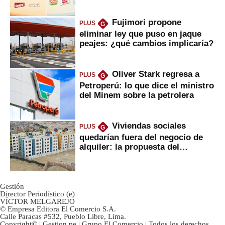
Fujimori propone
PLUS
G
eliminar ley que puso en jaque
peajes: ¿qué cambios implicaría?
Oliver Stark regresa a
PLUS
G
Petroperú: lo que dice el ministro
del Minem sobre la petrolera
Viviendas sociales
PLUS
G
quedarían fuera del negocio de
alquiler: la propuesta del
gobierno
Gestión
Director Periodístico (e)
VÍCTOR MELGAREJO
© Empresa Editora El Comercio S.A.
Calle Paracas #532, Pueblo Libre, Lima.
Copyright© | Gestion.pe | Grupo El Comercio | Todos los derechos