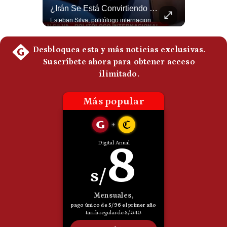
Abelardo De La Espriella Juramenta Como Nuevo Presidente | Gestión Mundo
¿Irán Se Está Convirtiendo En Un Régimen Militar? | #radar24
Momento histórico en Colombia: Abelardo de la Espriella prestó juramento y recibió la banda presidencial en la Arena USC de Cali, convirtiéndose oficialmente en el nuevo Presidente de la República para el periodo 2026-2030. Por primera vez en la historia reciente del país, la investidura presidencial se celebró fuera de Bogotá. ¿Qué opinas del inicio de este nuevo mandato constitucional? #DeLaEspriella #Colombia #PosesionPresidencial #Cali #Shorts 👉 Suscríbete y activa la campana para no perderte nuestro análisis diario. 🌎 Síguenos en nuestras redes sociales: 📌 Web oficial: https://gestion.pe/mundo/ 📌 LinkedIn: http://bit.ly/3HYIET0 📌 X (Twitter): http://bit.ly/4noZtX9 📌 TikTok: http://bit.ly/4evB6TO
Esteban Silva, politólogo internacional, señala que algunos analistas consideran que la estructura religiosa iraní estaría sirviendo para sostener el poder de una cúpula militar. Explica que la Guardia Revolucionaria está aumentando su influencia sobre la seguridad, las decisiones estratégicas y hasta asuntos económicos como el estrecho de Ormuz. #Iran #GuardiaRevolucionaria #Geopolitica #NoticiasInternacionales #Shorts 👉 Suscríbete y activa la campana para no perderte nuestro análisis diario. 🌎 Síguenos en nuestras redes sociales: 📌 Web oficial: https://gestion.pe/mundo/ 📌 LinkedIn: http://bit.ly/3HYIET0 📌 X (Twitter): http://bit.ly/4noZtX9 📌 TikTok: http://bit.ly/4evB6TO