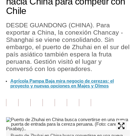
hacia China para competir con
Chile
Tu Dinero
Finanzas Personales
DESDE GUANDONG (CHINA). Para
exportar a China, la conexión Chancay -
Inmobiliarias
Shanghai se viene consolidando. Sin
embargo, el puerto de Zhuhai en el sur del
Plus G
país asiático también espera la fruta
Opinión
peruana. Gestión visitó el lugar y
conversó con los operadores.
Editorial
Agrícola Pampa Baja mira negocio de cerezas: el
Pregunta de hoy
proyecto y nuevas opciones en Majes y Olmos
Blogs
Tendencias
Lujo
Viajes
Puerto de Zhuhai en China busca convertirse en una nueva