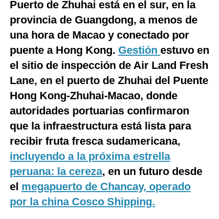
Puerto de Zhuhai está en el sur, en la
Notas Contratadas
provincia de Guangdong, a menos de
Podcast
una hora de Macao y conectado por
puente a Hong Kong.
Gestión
estuvo en
Gestión TV
el sitio de inspección de Air Land Fresh
Videos
Lane, en el puerto de Zhuhai del Puente
Fotogalerías
Hong Kong-Zhuhai-Macao, donde
autoridades portuarias confirmaron
que la infraestructura está lista para
gestion.pe
recibir fruta fresca sudamericana,
¿quiénes
incluyendo a la próxima estrella
Somos?
peruana: la cereza
, en un futuro desde
Términos
Y
el
megapuerto de Chancay, operado
Condiciones
por la china Cosco Shipping.
Política
De
Privacidad