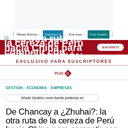
Últimas Noticias
Empresas G
Empresas
G de Gestión
Finanzas
Lo último
Peru Quiosco
SUSCRÍBETE
Portada
EXCLUSIVO PARA SUSCRIPTORES
Empresas
PLUS
G
Management & Empleo
GESTION
>
ECONOMIA
>
EMPRESAS
Economía
Añadir
Gestión
como fuente preferida en
Mercados
De Chancay a ¿Zhuhai?: la
Perú
otra ruta de la cereza de Perú
Política