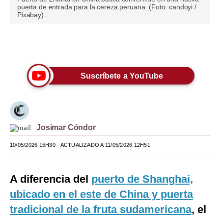
puerta de entrada para la cereza peruana. (Foto: candoyi /
Moda
Pixabay)..
Estilos
Únete a nuestro canal
Mundo
EEUU
Suscríbete a YouTube
México
España
Josimar Cóndor
Internacional
10/05/2026 15H30
- ACTUALIZADO A 11/05/2026 12H51
Tecnología
Club del Suscriptor
A diferencia del
puerto de Shanghai,
Mix
ubicado en el este de China y puerta
tradicional de la fruta sudamericana
, el
G de Gestión