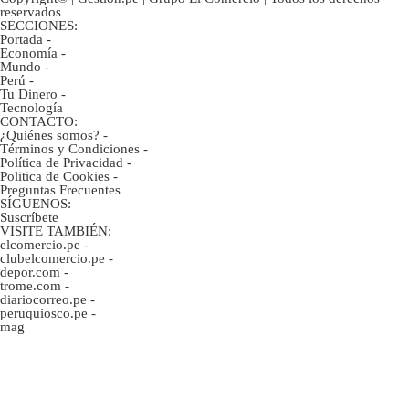
reservados
SECCIONES:
Portada
-
Economía
-
Mundo
-
Perú
-
Tu Dinero
-
Tecnología
CONTACTO:
¿Quiénes somos?
-
Términos y Condiciones
-
Política de Privacidad
-
Politica de Cookies
-
Preguntas Frecuentes
SÍGUENOS:
Suscríbete
VISITE TAMBIÉN:
elcomercio.pe
-
clubelcomercio.pe
-
depor.com
-
trome.com
-
diariocorreo.pe
-
peruquiosco.pe
-
mag