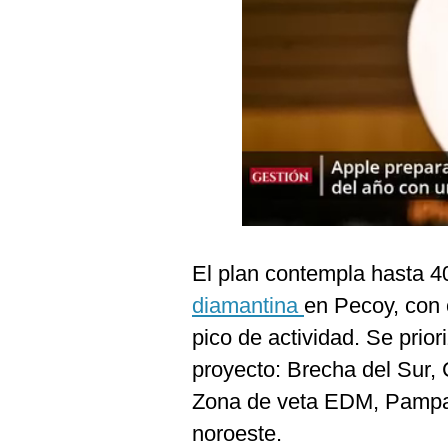
Podcast
Gestión TV
Videos
Fotogalerías
gestion.pe
¿quiénes
El plan contempla hasta 
Somos?
diamantina
en Pecoy, con 
Términos
Y
pico de actividad. Se prior
Condiciones
proyecto: Brecha del Sur, 
Política
De
Zona de veta EDM, Pampa O
Privacidad
noroeste.
Politica