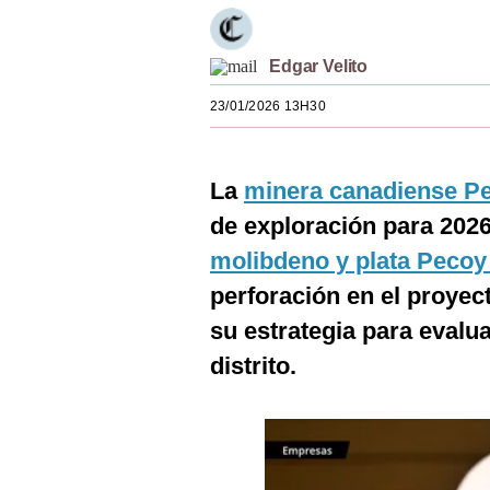
Estilos
Mundo
Edgar Velito
23/01/2026 13H30
EEUU
México
La
minera canadiense P
España
de exploración para 2026
Internacional
molibdeno y plata Pecoy
Tecnología
perforación en el proye
su estrategia para evalu
Club del Suscriptor
distrito.
Mix
G de Gestión
Notas Contratadas