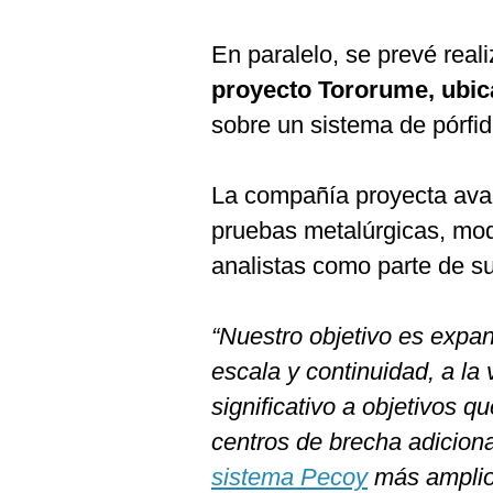
De
Cookies
En paralelo, se prevé real
Preguntas
Frecuentes
proyecto Tororume, ubic
sobre un sistema de pórfi
La compañía proyecta avan
pruebas metalúrgicas, mod
analistas como parte de s
“Nuestro objetivo es expa
escala y continuidad, a l
significativo a objetivos 
centros de brecha adicion
sistema Pecoy
más amplio.