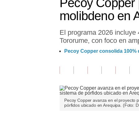
Pecoy Copper p
Finanzas Personales
molibdeno en 
Inmobiliarias
El programa 2026 incluye 
Plus G
Tororume, con foco en ampl
Opinión
Pecoy Copper consolida 100% d
Editorial
Pregunta de hoy
Blogs
Tendencias
Pecoy Copper avanza en el proyecto po
pórfidos ubicado en Arequipa. (Foto: D
Lujo
Viajes
Únete a nuestro canal
Moda