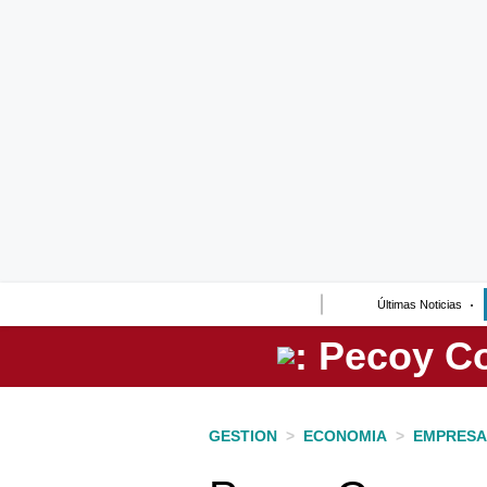
Lo último
Peru Quiosco
Portada
Empresas
Management & Empleo
Economía
Últimas Noticias
Mercados
Perú
Política
GESTION
>
ECONOMIA
>
EMPRESA
Tu Dinero