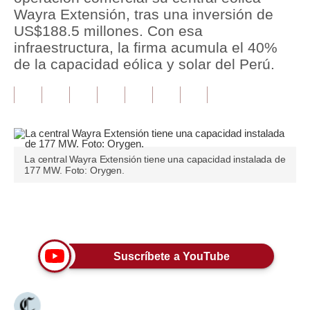
Wayra Extensión, tras una inversión de
Tu Dinero
US$188.5 millones. Con esa
infraestructura, la firma acumula el 40%
Finanzas Personales
de la capacidad eólica y solar del Perú.
Inmobiliarias
Plus G
Opinión
La central Wayra Extensión tiene una capacidad instalada de
Editorial
177 MW. Foto: Orygen.
Pregunta de hoy
Únete a nuestro canal
Blogs
Tendencias
Suscríbete a YouTube
Lujo
Viajes