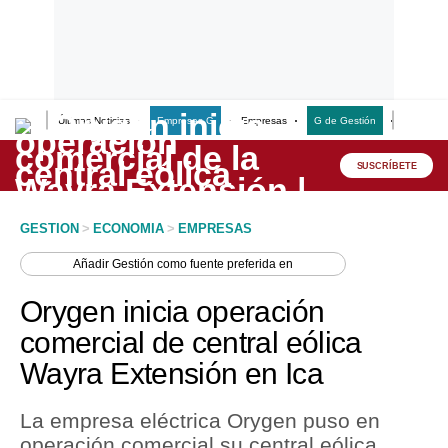
Últimas Noticias
Empresas G
Empresas
G de Gestión
Finanzas
Lo último
Peru Quiosco
SUSCRÍBETE
Portada
GESTION
>
ECONOMIA
>
EMPRESAS
Empresas
Añadir
Gestión
como fuente preferida en
Management & Empleo
Orygen inicia operación
Economía
comercial de central eólica
Wayra Extensión en Ica
Mercados
Perú
La empresa eléctrica Orygen puso en
operación comercial su central eólica
Política