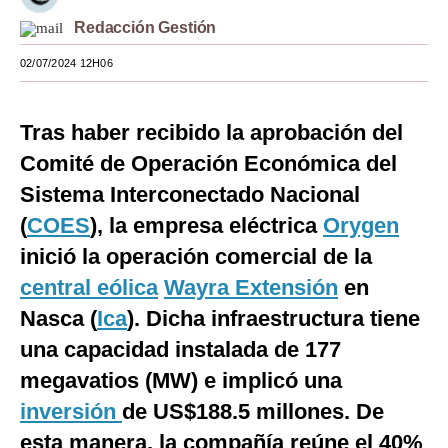
Redacción Gestión
Moda
02/07/2024 12H06
Estilos
Mundo
Tras haber recibido la aprobación del
EEUU
Comité de Operación Económica del
México
Sistema Interconectado Nacional
(
COES
), la empresa eléctrica
Orygen
España
inició la operación comercial de la
Internacional
central eólica
Wayra Extensión
en
Tecnología
Nasca (
Ica
). Dicha infraestructura tiene
una capacidad instalada de 177
Club del Suscriptor
megavatios (MW) e implicó una
Mix
inversión
de US$188.5 millones. De
G de Gestión
esta manera, la compañía reúne el 40%