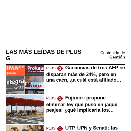
LAS MÁS LEÍDAS DE PLUS
Contenido de
G
Gestión
Ganancias de tres AFP se
PLUS
G
disparan más de 24%, pero en
una caen, ¿a cuál está afiliado
usted?
Fujimori propone
PLUS
G
eliminar ley que puso en jaque
peajes: ¿qué implicaría los
usuarios?
UTP, UPN y Senati: las
PLUS
G