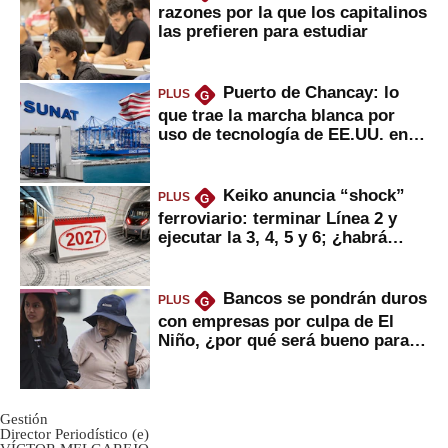
razones por la que los capitalinos
las prefieren para estudiar
Puerto de Chancay: lo
PLUS
G
que trae la marcha blanca por
uso de tecnología de EE.UU. en
mercancías
Keiko anuncia “shock”
PLUS
G
ferroviario: terminar Línea 2 y
ejecutar la 3, 4, 5 y 6; ¿habrá
avances?
Bancos se pondrán duros
PLUS
G
con empresas por culpa de El
Niño, ¿por qué será bueno para
ahorristas?
Gestión
Director Periodístico (e)