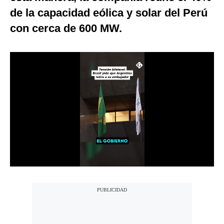
de la capacidad eólica y solar del Perú
Notas Contratadas
con cerca de 600 MW.
Podcast
Gestión TV
Videos
Fotogalerías
gestion.pe
¿quiénes
Somos?
Términos
Y
Condiciones
Política
De
Privacidad