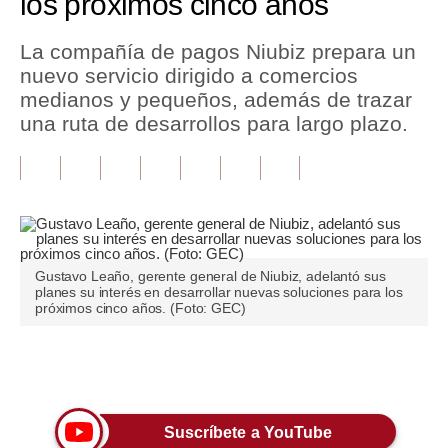
los próximos cinco años
Tu Dinero
La compañía de pagos Niubiz prepara un
nuevo servicio dirigido a comercios
Finanzas Personales
medianos y pequeños, además de trazar
Inmobiliarias
una ruta de desarrollos para largo plazo.
Plus G
Opinión
Editorial
Gustavo Leaño, gerente general de Niubiz, adelantó sus
Pregunta de hoy
planes su interés en desarrollar nuevas soluciones para los
próximos cinco años. (Foto: GEC)
Blogs
Tendencias
Únete a nuestro canal
Lujo
Suscríbete a YouTube
Viajes