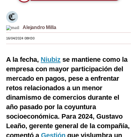
Moda
Estilos
Alejandro Milla
Mundo
16/04/2024 08H30
EEUU
México
A la fecha,
Niubiz
se mantiene como la
empresa con mayor participación del
España
mercado en pagos, pese a enfrentar
Internacional
retos relacionados a un menor
Tecnología
dinamismo de comercios durante el
año pasado por la coyuntura
Club del Suscriptor
socioeconómica. Para 2024, Gustavo
Mix
Leaño, gerente general de la compañía,
G de Gestión
comentó a
Gestión
que vislumbra un