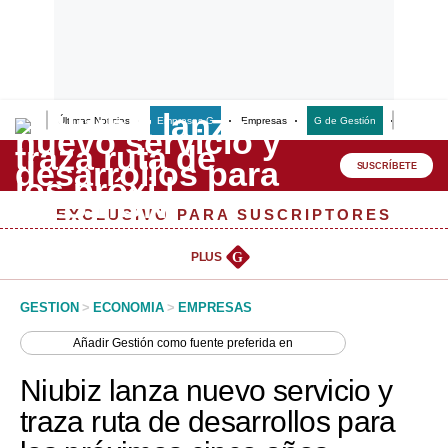
Últimas Noticias
Empresas G
Empresas
G de Gestión
Finanzas
Lo último
Peru Quiosco
SUSCRÍBETE
Portada
EXCLUSIVO PARA SUSCRIPTORES
Empresas
PLUS
G
Management & Empleo
GESTION
>
ECONOMIA
>
EMPRESAS
Economía
Añadir
Gestión
como fuente preferida en
Mercados
Niubiz lanza nuevo servicio y
Perú
traza ruta de desarrollos para
Política