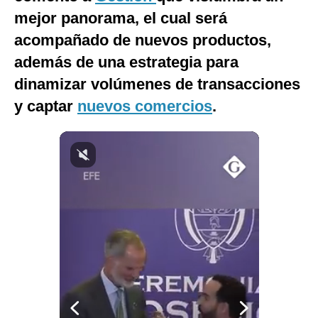
mejor panorama, el cual será
Notas Contratadas
acompañado de nuevos productos,
Podcast
además de una estrategia para
Gestión TV
dinamizar volúmenes de transacciones
Videos
y captar
nuevos comercios
.
Fotogalerías
gestion.pe
¿quiénes
Somos?
Términos
Y
Condiciones
Política
De
Privacidad