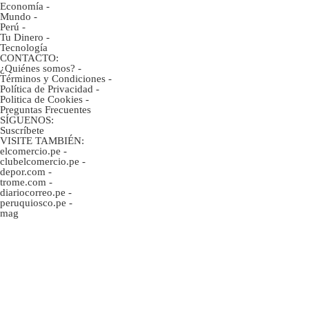
Economía
-
Mundo
-
Perú
-
Tu Dinero
-
Tecnología
CONTACTO:
¿Quiénes somos?
-
Términos y Condiciones
-
Política de Privacidad
-
Politica de Cookies
-
Preguntas Frecuentes
SÍGUENOS:
Suscríbete
VISITE TAMBIÉN:
elcomercio.pe
-
clubelcomercio.pe
-
depor.com
-
trome.com
-
diariocorreo.pe
-
peruquiosco.pe
-
mag