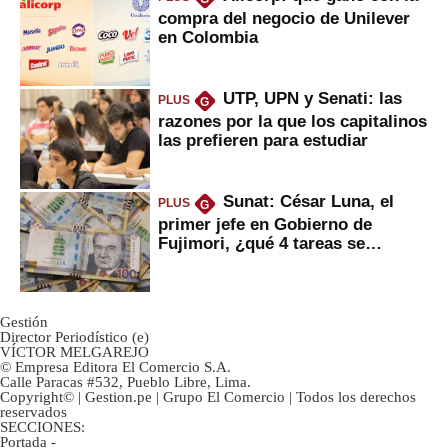
compra del negocio de Unilever
en Colombia
UTP, UPN y Senati: las
PLUS
G
razones por la que los capitalinos
las prefieren para estudiar
Sunat: César Luna, el
PLUS
G
primer jefe en Gobierno de
Fujimori, ¿qué 4 tareas se
marcan urgentes?
Gestión
Director Periodístico (e)
VÍCTOR MELGAREJO
© Empresa Editora El Comercio S.A.
Calle Paracas #532, Pueblo Libre, Lima.
Copyright© | Gestion.pe | Grupo El Comercio | Todos los derechos
reservados
SECCIONES:
Portada
-