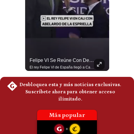
Politica
De
Cookies
Preguntas
Frecuentes
La Frontera Española Colapsa ¿Qué Está Pasando En Ceuta? | Gestión Mundo
Felipe VI Se Reúne Con De La Espriella Antes De La Investidura | Gestión Mundo
La madrugada del 30 de julio de 2026 marcó un antes y un después en el Estrecho de Gibraltar. En cuestión de horas, cerca de 72.000 migrantes marroquíes ingresaron al territorio español de Ceuta, desbordando por completo a una ciudad de apenas 85.000 habitantes. En este video, explicamos los detalles de la emergencia humana y las ramificaciones geopolíticas del conflicto: la trampa de los rumores en redes sociales, el rol de Marruecos, el acercamiento de España a Argelia y la respuesta de la Unión Europea ante las amenazas de suspensión del Tratado Schengen. #Ceuta #España #Marruecos #Geopolitica #PedroSanchez #NoticiasInternacionales #Schengen #Europa #CrisisMigratoria 👉 Suscríbete y activa la campana para no perderte nuestro análisis diario. 🌎 Síguenos en nuestras redes sociales: 📌 Web oficial: https://gestion.pe/mundo/ 📌 LinkedIn: http://bit.ly/3HYIET0 📌 X (Twitter): http://bit.ly/4noZtX9 📌 TikTok: http://bit.ly/4evB6TO
El rey Felipe VI de España llegó a Cali para reunirse con el presidente electo de Colombia, Abelardo de la Espriella, horas antes de su histórica investidura presidencial. Un encuentro clave que refuerza las relaciones diplomáticas y bilaterales entre ambas naciones antes de la ceremonia oficial. ¿Qué opinas sobre el papel diplomático de España en la política latinoamericana? #FelipeVI #DeLaEspriella #Colombia #Espana #PoliticaInternacional #Shorts 👉 Suscríbete y activa la campana para no perderte nuestro análisis diario. 🌎 Síguenos en nuestras redes sociales: 📌 Web oficial: https://gestion.pe/mundo/ 📌 LinkedIn: http://bit.ly/3HYIET0 📌 X (Twitter): http://bit.ly/4noZtX9 📌 TikTok: http://bit.ly/4evB6TO