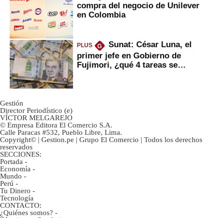
compra del negocio de Unilever
en Colombia
Sunat: César Luna, el
PLUS
G
primer jefe en Gobierno de
Fujimori, ¿qué 4 tareas se
marcan urgentes?
Gestión
Director Periodístico (e)
VÍCTOR MELGAREJO
© Empresa Editora El Comercio S.A.
Calle Paracas #532, Pueblo Libre, Lima.
Copyright© | Gestion.pe | Grupo El Comercio | Todos los derechos
reservados
SECCIONES:
Portada
-
Economía
-
Mundo
-
Perú
-
Tu Dinero
-
Tecnología
CONTACTO:
¿Quiénes somos?
-