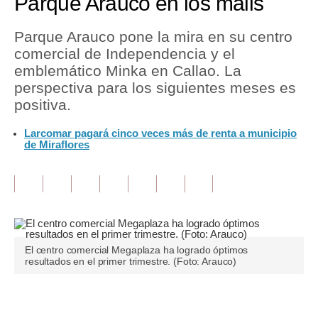
Parque Arauco en los malls
Tu Dinero
Parque Arauco pone la mira en su centro
comercial de Independencia y el
Finanzas Personales
emblemático Minka en Callao. La
Inmobiliarias
perspectiva para los siguientes meses es
positiva.
Plus G
Larcomar pagará cinco veces más de renta a municipio
Opinión
de Miraflores
Editorial
Pregunta de hoy
Blogs
El centro comercial Megaplaza ha logrado óptimos
Tendencias
resultados en el primer trimestre. (Foto: Arauco)
Lujo
Únete a nuestro canal
Viajes