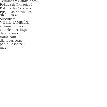
Términos y Condiciones
-
Política de Privacidad
-
Politica de Cookies
-
Preguntas Frecuentes
SÍGUENOS:
Suscríbete
VISITE TAMBIÉN:
elcomercio.pe
-
clubelcomercio.pe
-
depor.com
-
trome.com
-
diariocorreo.pe
-
peruquiosco.pe
-
mag