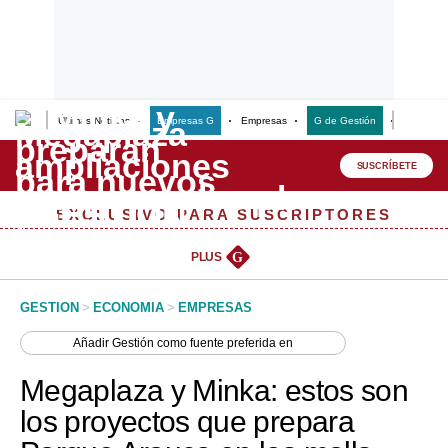
Últimas Noticias
Empresas G
Empresas
G de Gestión
Finanzas
Lo último
Peru Quiosco
SUSCRÍBETE
Portada
EXCLUSIVO PARA SUSCRIPTORES
Empresas
PLUS
G
Management & Empleo
GESTION
>
ECONOMIA
>
EMPRESAS
Economía
Añadir
Gestión
como fuente preferida en
Mercados
Megaplaza y Minka: estos son
Perú
los proyectos que prepara
Política