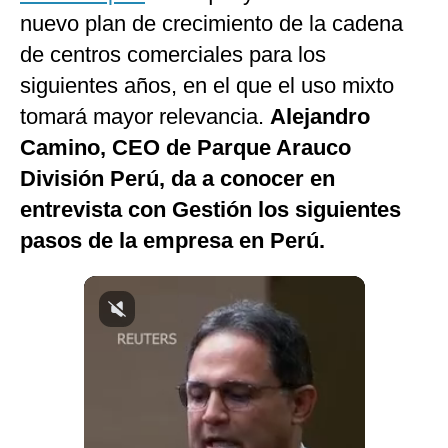
nuevo plan de crecimiento de la cadena
Notas Contratadas
de centros comerciales para los
Podcast
siguientes años, en el que el uso mixto
Gestión TV
tomará mayor relevancia.
Alejandro
Videos
Camino, CEO de Parque Arauco
División Perú, da a conocer en
Fotogalerías
entrevista con Gestión los siguientes
pasos de la empresa en Perú.
gestion.pe
¿quiénes
Somos?
Términos
Y
Condiciones
Política
De
Privacidad