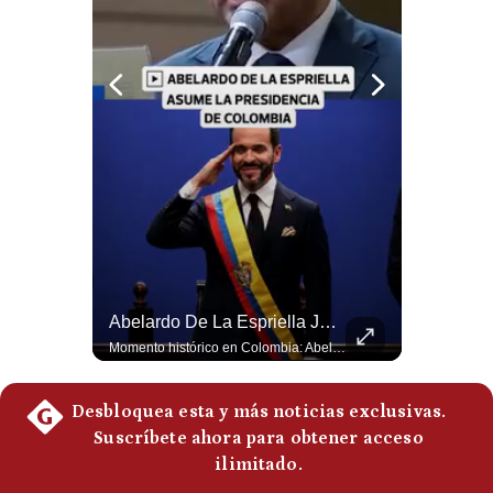
Politica
De
Cookies
Preguntas
Frecuentes
La Frontera Española Colapsa ¿Qué Está Pasando En Ceuta? | Gestión Mundo
Abelardo De La Espriella Juramenta Como Nuevo Presidente | Gestión Mundo
La madrugada del 30 de julio de 2026 marcó un antes y un después en el Estrecho de Gibraltar. En cuestión de horas, cerca de 72.000 migrantes marroquíes ingresaron al territorio español de Ceuta, desbordando por completo a una ciudad de apenas 85.000 habitantes. En este video, explicamos los detalles de la emergencia humana y las ramificaciones geopolíticas del conflicto: la trampa de los rumores en redes sociales, el rol de Marruecos, el acercamiento de España a Argelia y la respuesta de la Unión Europea ante las amenazas de suspensión del Tratado Schengen. #Ceuta #España #Marruecos #Geopolitica #PedroSanchez #NoticiasInternacionales #Schengen #Europa #CrisisMigratoria 👉 Suscríbete y activa la campana para no perderte nuestro análisis diario. 🌎 Síguenos en nuestras redes sociales: 📌 Web oficial: https://gestion.pe/mundo/ 📌 LinkedIn: http://bit.ly/3HYIET0 📌 X (Twitter): http://bit.ly/4noZtX9 📌 TikTok: http://bit.ly/4evB6TO
Momento histórico en Colombia: Abelardo de la Espriella prestó juramento y recibió la banda presidencial en la Arena USC de Cali, convirtiéndose oficialmente en el nuevo Presidente de la República para el periodo 2026-2030. Por primera vez en la historia reciente del país, la investidura presidencial se celebró fuera de Bogotá. ¿Qué opinas del inicio de este nuevo mandato constitucional? #DeLaEspriella #Colombia #PosesionPresidencial #Cali #Shorts 👉 Suscríbete y activa la campana para no perderte nuestro análisis diario. 🌎 Síguenos en nuestras redes sociales: 📌 Web oficial: https://gestion.pe/mundo/ 📌 LinkedIn: http://bit.ly/3HYIET0 📌 X (Twitter): http://bit.ly/4noZtX9 📌 TikTok: http://bit.ly/4evB6TO