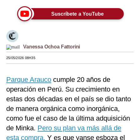
Moda
Suscríbete a YouTube
Estilos
Mundo
EEUU
Vanessa Ochoa Fattorini
25/05/2026 08H35
México
España
Parque Arauco
cumple 20 años de
Internacional
operación en Perú. Su crecimiento en
Tecnología
estas dos décadas en el país se dio tanto
de manera orgánica como inorgánica,
Club del Suscriptor
como fue el caso de la última adquisición
Mix
de Minka.
Pero su plan va más allá de
G de Gestión
esta compra.
Y es que yanse esboza el