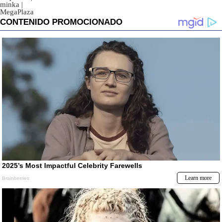
minka
|
MegaPlaza