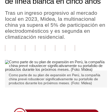
de línea blanca en cinco años
Tu Dinero
Tras un ingreso progresivo al mercado
local en 2023, Midea, la multinacional
Finanzas Personales
china ya supera el 5% de participación en
Inmobiliarias
electrodomésticos y es segunda en
climatización residencial.
Plus G
Opinión
Editorial
Pregunta de hoy
Como parte de su plan de expansión en Perú, la compañía
china prevé robustecer significativamente su portafolio de
Blogs
productos durante los próximos meses. (Foto: Midea)
Tendencias
Únete a nuestro canal
Lujo
Viajes