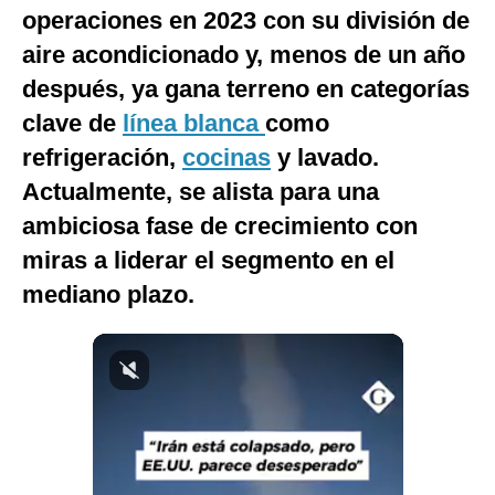
operaciones en 2023 con su división de
Notas Contratadas
aire acondicionado y, menos de un año
Podcast
después, ya gana terreno en categorías
Gestión TV
clave de
línea blanca
como
refrigeración,
cocinas
y lavado.
Videos
Actualmente, se alista para una
Fotogalerías
ambiciosa fase de crecimiento con
miras a liderar el segmento en el
mediano plazo.
gestion.pe
¿quiénes
Somos?
Términos
Y
Condiciones
Política
De
Privacidad