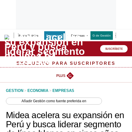
Últimas Noticias
Empresas G
Empresas
G de Gestión
Finanzas
Lo último
Peru Quiosco
SUSCRÍBETE
Portada
EXCLUSIVO PARA SUSCRIPTORES
Empresas
PLUS
G
Management & Empleo
GESTION
>
ECONOMIA
>
EMPRESAS
Economía
Añadir
Gestión
como fuente preferida en
Mercados
Midea acelera su expansión en
Perú
Perú y busca liderar segmento
Política