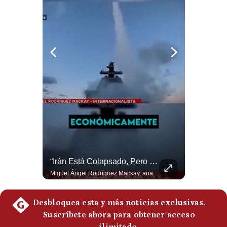
Politica
De
Cookies
Preguntas
Frecuentes
El Petróleo Cae, Pero Podría Dispararse Nuevamente | #radar24
“Irán Está Colapsado, Pero EE.UU. Parece Desesperado” | #radar24
Los precios internacionales del petróleo retrocedieron ante la posibilidad de un acuerdo para reabrir el estrecho de Ormuz. Sin embargo, la caída responde solo a una expectativa diplomática y un nuevo ataque contra un buque podría hacer regresar rápidamente la prima de riesgo. #Petroleo #EstrechoDeOrmuz #EconomiaGlobal #MercadoPetrolero #Crudo #NoticiasEconomicas #Geopolitica #Shorts 👉 Suscríbete y activa la campana para no perderte nuestro análisis diario. 🌎 Síguenos en nuestras redes sociales: 📌 Web oficial: https://gestion.pe/mundo/ 📌 LinkedIn: http://bit.ly/3HYIET0 📌 X (Twitter): http://bit.ly/4noZtX9 📌 TikTok: http://bit.ly/4evB6TO
Miguel Ángel Rodríguez Mackay, analista internacional, sostiene que las negociaciones fueron impulsadas por Irán y no por Estados Unidos. Según su análisis, Teherán estaría debilitado militar y económicamente, aunque la narrativa internacional presenta a Trump como el líder desesperado por terminar una guerra que no puede ganar. #Geopolitica #Iran #DonaldTrump #RodriguezMackay #EEUU #NoticiasInternacionales #PoliticaInternacional #AnalisisGeopolitico #Shorts 👉 Suscríbete y activa la campana para no perderte nuestro análisis diario. 🌎 Síguenos en nuestras redes sociales: 📌 Web oficial: https://gestion.pe/mundo/ 📌 LinkedIn: http://bit.ly/3HYIET0 📌 X (Twitter): http://bit.ly/4noZtX9 📌 TikTok: http://bit.ly/4evB6TO