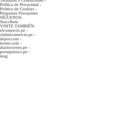
Términos y Condiciones
-
Política de Privacidad
-
Politica de Cookies
-
Preguntas Frecuentes
SÍGUENOS:
Suscríbete
VISITE TAMBIÉN:
elcomercio.pe
-
clubelcomercio.pe
-
depor.com
-
trome.com
-
diariocorreo.pe
-
peruquiosco.pe
-
mag