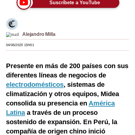
Suscríbete a YouTube
Moda
Estilos
Mundo
Alejandro Milla
EEUU
04/06/2025 15H01
México
Presente en más de 200 países con sus
España
diferentes líneas de negocios de
Internacional
electrodomésticos
, sistemas de
climatización y otros equipos, Midea
Tecnología
consolida su presencia en
América
Club del Suscriptor
Latina
a través de un proceso
Mix
sostenido de expansión. En Perú, la
G de Gestión
compañía de origen chino inició