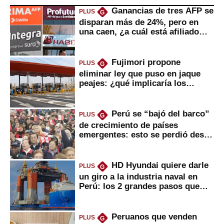
Ganancias de tres AFP se
PLUS
G
disparan más de 24%, pero en
una caen, ¿a cuál está afiliado
usted?
Fujimori propone
PLUS
G
eliminar ley que puso en jaque
peajes: ¿qué implicaría los
usuarios?
Perú se “bajó del barco”
PLUS
G
de crecimiento de países
emergentes: esto se perdió desde
2022
HD Hyundai quiere darle
PLUS
G
un giro a la industria naval en
Perú: los 2 grandes pasos que
daría
Peruanos que venden
PLUS
G