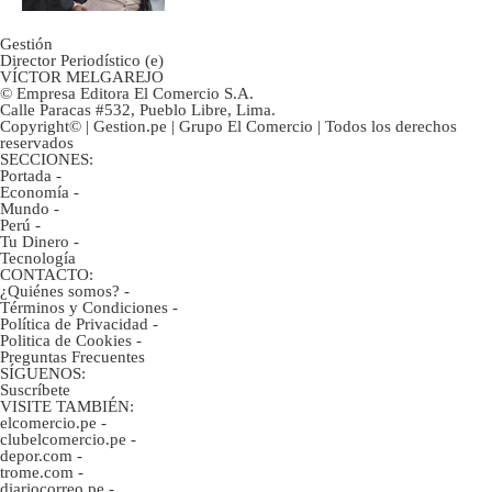
Gestión
Director Periodístico (e)
VÍCTOR MELGAREJO
© Empresa Editora El Comercio S.A.
Calle Paracas #532, Pueblo Libre, Lima.
Copyright© | Gestion.pe | Grupo El Comercio | Todos los derechos
reservados
SECCIONES:
Portada
-
Economía
-
Mundo
-
Perú
-
Tu Dinero
-
Tecnología
CONTACTO:
¿Quiénes somos?
-
Términos y Condiciones
-
Política de Privacidad
-
Politica de Cookies
-
Preguntas Frecuentes
SÍGUENOS:
Suscríbete
VISITE TAMBIÉN:
elcomercio.pe
-
clubelcomercio.pe
-
depor.com
-
trome.com
-
diariocorreo.pe
-