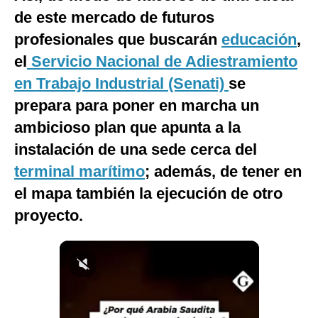
de este mercado de futuros
Notas Contratadas
profesionales que buscarán
educación
,
Podcast
el
Servicio Nacional de Adiestramiento
Gestión TV
en Trabajo Industrial (Senati)
se
Videos
prepara para poner en marcha un
ambicioso plan que apunta a la
Fotogalerías
instalación de una sede cerca del
terminal marítimo
; además, de tener en
el mapa también la ejecución de otro
gestion.pe
proyecto.
¿quiénes
Somos?
Términos
Y
Condiciones
Política
De
Privacidad