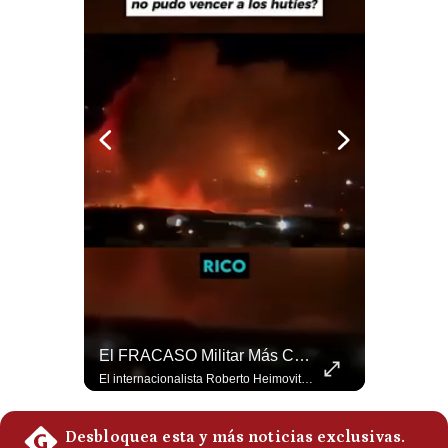
Politica
De
Cookies
Preguntas
Frecuentes
¿Qué Pasa Si Irán CIERRA El Estrecho De Ormuz? | #radar24
El FRACASO Militar Más Caro De Medio Oriente | #radar24
Un eventual control iraní sobre el estrecho de Ormuz cambiaría radicalmente el equilibrio de poder, así lo explicó el analista Roberto Heimovits. Además, explicó que países como Arabia Saudita, Qatar, Emiratos Árabes Unidos, Irak y Kuwait dependen de esa ruta para exportar petróleo, gas y fertilizantes. #Geopolitica #Irán #EstrechoDeOrmuz #Petroleo #NoticiasInternacionales #RobertoHeimovits #Shorts 👉 Suscríbete y activa la campana para no perderte nuestro análisis diario. 🌎 Síguenos en nuestras redes sociales: 📌 Web oficial: https://gestion.pe/mundo/ 📌 LinkedIn: http://bit.ly/3HYIET0 📌 X (Twitter): http://bit.ly/4noZtX9 📌 TikTok: http://bit.ly/4evB6TO
El internacionalista Roberto Heimovits señaló que Arabia Saudita posee armamento avanzado comprado por decenas de miles de millones de dólares. Sin embargo, recuerda que combatió durante siete años contra los hutíes sin conseguir derrotarlos, pese a la enorme diferencia de poder militar. #ArabiaSaudita #Hutíes #RobertoHeimovits #Geopolítica #Guerra #NoticiasInternacionales #Shorts 👉 Suscríbete y activa la campana para no perderte nuestro análisis diario. 🌎 Síguenos en nuestras redes sociales: 📌 Web oficial: https://gestion.pe/mundo/ 📌 LinkedIn: http://bit.ly/3HYIET0 📌 X (Twitter): http://bit.ly/4noZtX9 📌 TikTok: http://bit.ly/4evB6TO