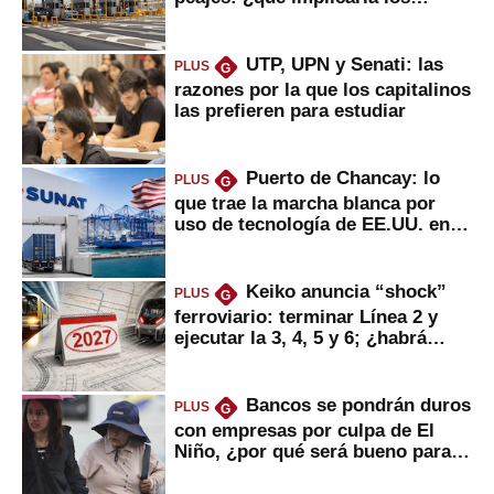
usuarios?
UTP, UPN y Senati: las
PLUS
G
razones por la que los capitalinos
las prefieren para estudiar
Puerto de Chancay: lo
PLUS
G
que trae la marcha blanca por
uso de tecnología de EE.UU. en
mercancías
Keiko anuncia “shock”
PLUS
G
ferroviario: terminar Línea 2 y
ejecutar la 3, 4, 5 y 6; ¿habrá
avances?
Bancos se pondrán duros
PLUS
G
con empresas por culpa de El
Niño, ¿por qué será bueno para
ahorristas?