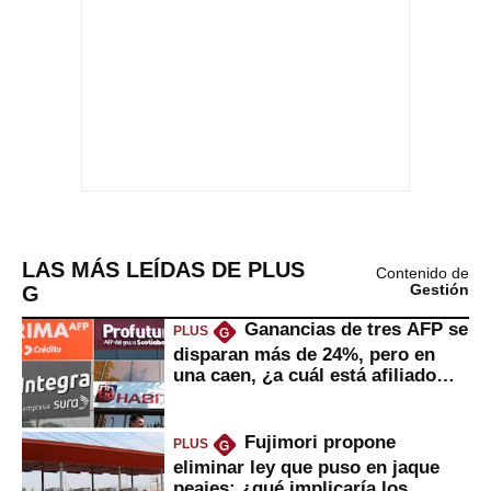
LAS MÁS LEÍDAS DE PLUS
Contenido de
G
Gestión
Ganancias de tres AFP se
PLUS
G
disparan más de 24%, pero en
una caen, ¿a cuál está afiliado
usted?
Fujimori propone
PLUS
G
eliminar ley que puso en jaque
peajes: ¿qué implicaría los