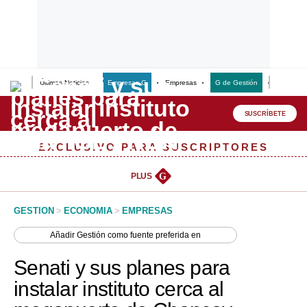
Últimas Noticias
Empresas G
Empresas
G de Gestión
Finanzas
Lo último
Peru Quiosco
SUSCRÍBETE
Portada
EXCLUSIVO PARA SUSCRIPTORES
Empresas
PLUS
G
Management & Empleo
GESTION
>
ECONOMIA
>
EMPRESAS
Economía
Añadir
Gestión
como fuente preferida en
Mercados
Senati y sus planes para
Perú
instalar instituto cerca al
Política