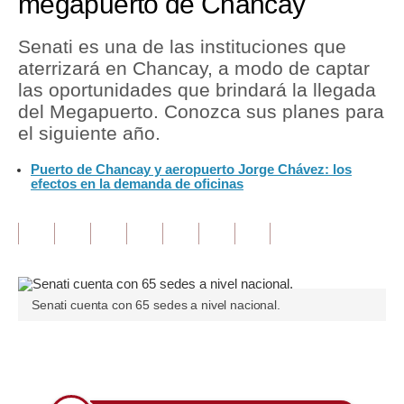
megapuerto de Chancay
Tu Dinero
Senati es una de las instituciones que
aterrizará en Chancay, a modo de captar
Finanzas Personales
las oportunidades que brindará la llegada
Inmobiliarias
del Megapuerto. Conozca sus planes para
el siguiente año.
Plus G
Puerto de Chancay y aeropuerto Jorge Chávez: los
Opinión
efectos en la demanda de oficinas
Editorial
Pregunta de hoy
Blogs
Senati cuenta con 65 sedes a nivel nacional.
Tendencias
Lujo
Únete a nuestro canal
Viajes