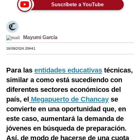
Suscríbete a YouTube
Moda
Estilos
Mundo
Mayumi García
EEUU
16/09/2024 20H41
México
Para las
entidades educativas
técnicas,
España
similar a como está sucediendo con
Internacional
diferentes sectores económicos del
Tecnología
país, el
Megapuerto de Chancay
se
convierte en una oportunidad que, en
Club del Suscriptor
este caso, aumentará la demanda de
Mix
jóvenes en búsqueda de preparación.
G de Gestión
Así, de modo de hacerse de una cuota