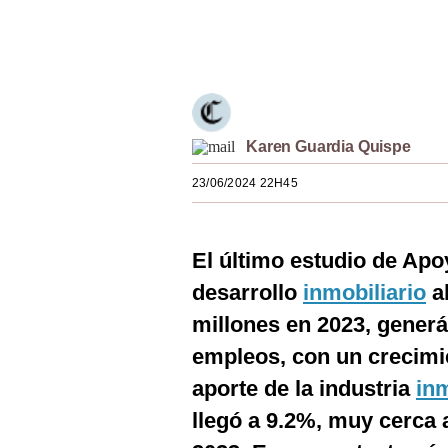
Estilos
Únete a nuestro canal
Mundo
EEUU
México
Karen Guardia Quispe
España
23/06/2024 22H45
Internacional
El último estudio de Apo
Tecnología
desarrollo
inmobiliario
al
Club del Suscriptor
millones en 2023, gener
Mix
empleos, con un crecimi
G de Gestión
aporte de la industria
inm
llegó a 9.2%, muy cerca 
Notas Contratadas