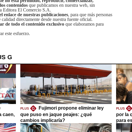
ue no está permitido, reproducir, comercializar,
 los contenidos
que publicamos en nuestra web, sin
sa Editora El Comercio S.A.
el enlace de nuestras publicaciones
, para que más personas
calidad directamente desde nuestra fuente oficial.
tar de todo el contenido exclusivo
que elaboramos para
ar este esfuerzo.
US G
e
Fujimori propone eliminar ley
G
G
PLUS
PLUS
a caen,
que puso en jaque peajes: ¿qué
por la 
cambios implicaría?
para es