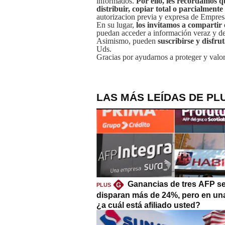
informados.
Por ello, les recordamos q
distribuir, copiar total o parcialmente
autorizacion previa y expresa de Empre
En su lugar,
los invitamos a compartir 
puedan acceder a información veraz y de 
Asimismo, pueden
suscribirse y disfru
Uds.
Gracias por ayudarnos a proteger y valor
LAS MÁS LEÍDAS DE PL
Ganancias de tres AFP s
G
PLUS
disparan más de 24%, pero en un
¿a cuál está afiliado usted?