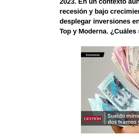
2023. En un contexto aú
Podcast
recesión y bajo crecimien
Gestión TV
desplegar inversiones e
Videos
Top y Moderna. ¿Cuáles 
Fotogalerías
gestion.pe
¿quiénes
Somos?
Términos
Y
Condiciones
Política
De
Privacidad
Politica