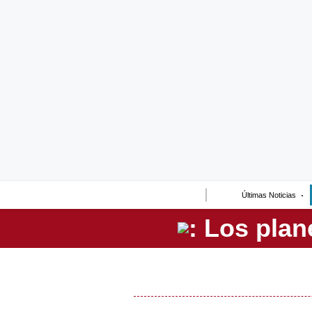
Lo último
Peru Quiosco
Portada
Empresas
Management & Empleo
Economía
Últimas Noticias
Mercados
Perú
Política
Tu Dinero