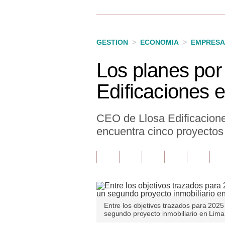
Finanzas Personales
Inmobiliarias
GESTION
>
ECONOMIA
>
EMPRESA
Plus G
Los planes por
Opinión
Edificaciones 
Editorial
Pregunta de hoy
CEO de Llosa Edificaciones
encuentra cinco proyectos
Blogs
Tendencias
Lujo
Viajes
Entre los objetivos trazados para 2025
segundo proyecto inmobiliario en Lima
Moda