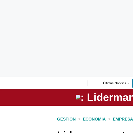
Lo último
Peru Quiosco
Portada
Empresas
Management & Empleo
Economía
Últimas Noticias
Mercados
Perú
Política
GESTION
>
ECONOMIA
>
EMPRESA
Tu Dinero