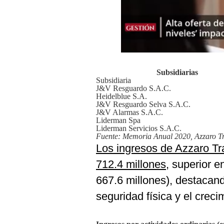
Podcast
Gestión TV
Videos
Fotogalerías
Subsidiarias
Subsidiaria
J&V Resguardo S.A.C.
Heidelblue S.A.
J&V Resguardo Selva S.A.C.
gestion.pe
J&V Alarmas S.A.C.
Liderman Spa
¿quiénes
Liderman Servicios S.A.C.
Somos?
Fuente: Memoria Anual 2020, Azzaro Tr
Los ingresos de Azzaro Tr
Términos
Y
712.4 millones
, superior e
Condiciones
667.6 millones), destacan
Política
De
seguridad física y el creci
Privacidad
Politica