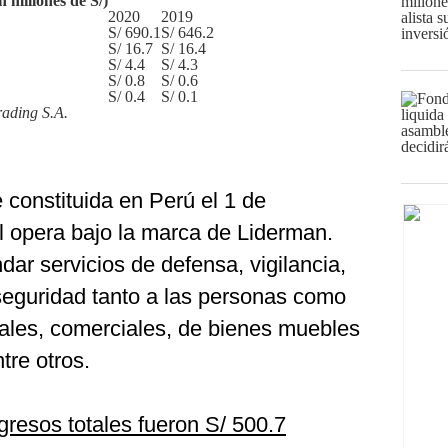
n millones de S/)
2020
2019
S/ 690.1
S/ 646.2
S/ 16.7
S/ 16.4
S/ 4.4
S/ 4.3
S/ 0.8
S/ 0.6
S/ 0.4
S/ 0.1
ading S.A.
constituida en Perú el 1 de
l opera bajo la marca de Liderman.
ndar servicios de defensa, vigilancia,
 seguridad tanto a las personas como
riales, comerciales, de bienes muebles
tre otros.
ngresos totales fueron S/ 500.7