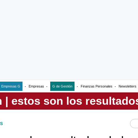
Empresas G
Empresas
G de Gestión
Finanzas Personales
Newsletters
S