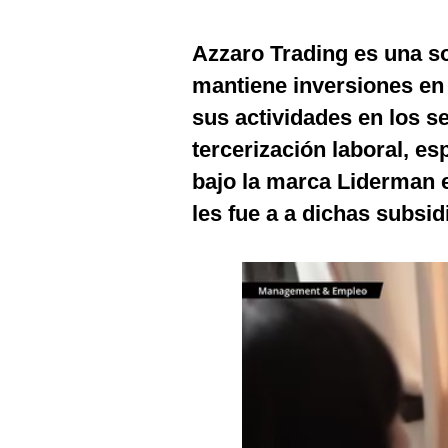
Estilos
Azzaro Trading es una so
Mundo
mantiene inversiones en 
EEUU
sus actividades en los s
México
tercerización laboral, e
bajo la marca Liderman 
España
les fue a a dichas subsid
Internacional
Tecnología
Club del Suscriptor
Mix
G de Gestión
Notas Contratadas