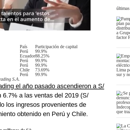
últimas
País
Participación de capital
Perú
99.9%
Ecuador
88.25%
Perú
99.9%
Perú
99.9%
Chile
73.69%
Perú
99.9%
ading S.A.
ading el año pasado ascendieron a S/
n 6.7% a las ventas del 2019 (S/
do los ingresos provenientes de
miento obtenido en Perú y Chile.