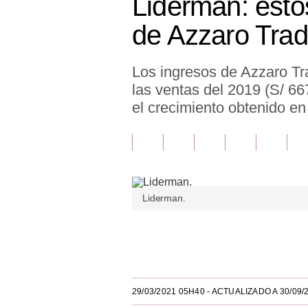
Liderman: estos
Finanzas Personales
de Azzaro Trad
Inmobiliarias
Los ingresos de Azzaro Tr
Plus G
las ventas del 2019 (S/ 66
Opinión
el crecimiento obtenido en
Editorial
Pregunta de hoy
Blogs
Liderman.
Tendencias
Únete a nuestro canal
Lujo
Viajes
29/03/2021 05H40
- ACTUALIZADO A 30/09/
Moda