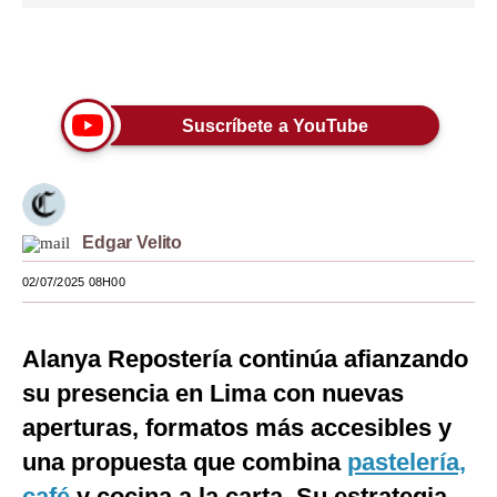
Moda
Únete a nuestro canal
Estilos
Mundo
Suscríbete a YouTube
EEUU
México
Edgar Velito
España
02/07/2025 08H00
Internacional
Tecnología
Alanya Repostería continúa afianzando
Club del Suscriptor
su presencia en Lima con nuevas
aperturas, formatos más accesibles y
Mix
una propuesta que combina
pastelería,
G de Gestión
café
y cocina a la carta. Su estrategia