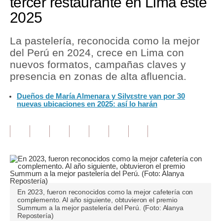
tercer restaurante en Lima este
2025
Tu Dinero
Finanzas Personales
La pastelería, reconocida como la mejor
del Perú en 2024, crece en Lima con
Inmobiliarias
nuevos formatos, campañas claves y
presencia en zonas de alta afluencia.
Plus G
Dueños de María Almenara y Silvɛstre van por 30
Opinión
nuevas ubicaciones en 2025: así lo harán
Editorial
Pregunta de hoy
Blogs
Tendencias
En 2023, fueron reconocidos como la mejor cafetería con
Lujo
complemento. Al año siguiente, obtuvieron el premio
Summum a la mejor pastelería del Perú. (Foto: Alanya
Repostería)
Viajes