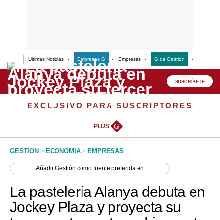
Últimas Noticias
Empresas G
Empresas
G de Gestión
Finanzas
Lo último
Peru Quiosco
SUSCRÍBETE
Portada
EXCLUSIVO PARA SUSCRIPTORES
Empresas
PLUS
G
Management & Empleo
GESTION
>
ECONOMIA
>
EMPRESAS
Economía
Añadir
Gestión
como fuente preferida en
Mercados
La pastelería Alanya debuta en
Perú
Jockey Plaza y proyecta su
Política