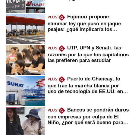
usted?
Fujimori propone
PLUS
G
eliminar ley que puso en jaque
peajes: ¿qué implicaría los
usuarios?
UTP, UPN y Senati: las
PLUS
G
razones por la que los capitalinos
las prefieren para estudiar
Puerto de Chancay: lo
PLUS
G
que trae la marcha blanca por
uso de tecnología de EE.UU. en
mercancías
Bancos se pondrán duros
PLUS
G
con empresas por culpa de El
Niño, ¿por qué será bueno para
ahorristas?