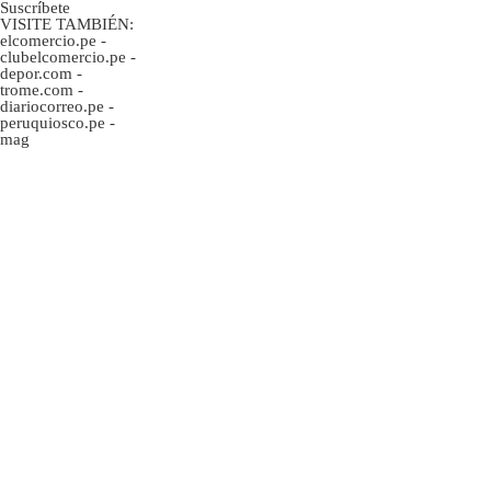
Suscríbete
VISITE TAMBIÉN:
elcomercio.pe
-
clubelcomercio.pe
-
depor.com
-
trome.com
-
diariocorreo.pe
-
peruquiosco.pe
-
mag