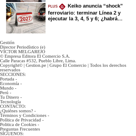
Keiko anuncia “shock”
PLUS
G
ferroviario: terminar Línea 2 y
ejecutar la 3, 4, 5 y 6; ¿habrá
avances?
Gestión
Director Periodístico (e)
VÍCTOR MELGAREJO
© Empresa Editora El Comercio S.A.
Calle Paracas #532, Pueblo Libre, Lima.
Copyright© | Gestion.pe | Grupo El Comercio | Todos los derechos
reservados
SECCIONES:
Portada
-
Economía
-
Mundo
-
Perú
-
Tu Dinero
-
Tecnología
CONTACTO:
¿Quiénes somos?
-
Términos y Condiciones
-
Política de Privacidad
-
Politica de Cookies
-
Preguntas Frecuentes
SÍGUENOS: