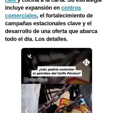
Notas Contratadas
incluye expansión en
centros
comerciales
, el fortalecimiento de
Podcast
campañas estacionales clave y el
Gestión TV
desarrollo de una oferta que abarca
Videos
todo el día. Los detalles.
Fotogalerías
gestion.pe
¿quiénes
Somos?
Términos
Y
Condiciones
Política
De
Privacidad