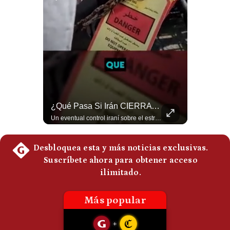
Politica
De
Cookies
Preguntas
Frecuentes
El FRACASO Militar Más Caro De Medio Oriente | #radar24
¿Qué Pasa Si Irán CIERRA El Estrecho De Ormuz? | #radar24
El internacionalista Roberto Heimovits señaló que Arabia Saudita posee armamento avanzado comprado por decenas de miles de millones de dólares. Sin embargo, recuerda que combatió durante siete años contra los hutíes sin conseguir derrotarlos, pese a la enorme diferencia de poder militar. #ArabiaSaudita #Hutíes #RobertoHeimovits #Geopolítica #Guerra #NoticiasInternacionales #Shorts 👉 Suscríbete y activa la campana para no perderte nuestro análisis diario. 🌎 Síguenos en nuestras redes sociales: 📌 Web oficial: https://gestion.pe/mundo/ 📌 LinkedIn: http://bit.ly/3HYIET0 📌 X (Twitter): http://bit.ly/4noZtX9 📌 TikTok: http://bit.ly/4evB6TO
Un eventual control iraní sobre el estrecho de Ormuz cambiaría radicalmente el equilibrio de poder, así lo explicó el analista Roberto Heimovits. Además, explicó que países como Arabia Saudita, Qatar, Emiratos Árabes Unidos, Irak y Kuwait dependen de esa ruta para exportar petróleo, gas y fertilizantes. #Geopolitica #Irán #EstrechoDeOrmuz #Petroleo #NoticiasInternacionales #RobertoHeimovits #Shorts 👉 Suscríbete y activa la campana para no perderte nuestro análisis diario. 🌎 Síguenos en nuestras redes sociales: 📌 Web oficial: https://gestion.pe/mundo/ 📌 LinkedIn: http://bit.ly/3HYIET0 📌 X (Twitter): http://bit.ly/4noZtX9 📌 TikTok: http://bit.ly/4evB6TO