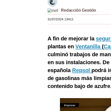
Estilos
Redacción Gestión
Mundo
31/07/2024 13H11
EEUU
México
A fin de mejorar la
segur
España
plantas en
Ventanilla
(
Ca
culminó trabajos de man
Internacional
en sus instalaciones. De 
Tecnología
española
Repsol
podrá i
Club del Suscriptor
de gasolinas más limpia
Mix
contenido bajo de azufre
G de Gestión
Notas Contratadas