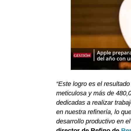
Podcast
Gestión TV
Videos
Fotogalerías
gestion.pe
¿quiénes
Somos?
“Este logro es el resulta
Términos
meticulosa y más de 480,
Y
Condiciones
dedicadas a realizar traba
Política
en nuestra refinería, lo q
De
Privacidad
desarrollo productivo en e
Politica
director de Refino de
Rep