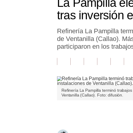
La Pampilla el
Finanzas Personales
tras inversión 
Inmobiliarias
Refinería La Pampilla term
Plus G
de Ventanilla (Callao). M
Opinión
participaron en los trabajo
Editorial
Pregunta de hoy
Blogs
Refinería La Pampilla terminó trabajos
Tendencias
Ventanilla (Callao). Foto: difusión.
Lujo
Únete a nuestro canal
Viajes
Moda