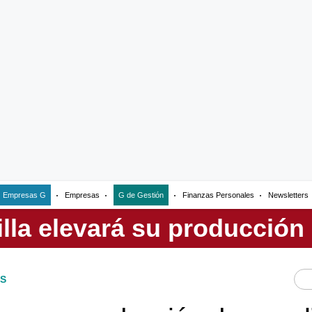
Empresas G
Empresas
G de Gestión
Finanzas Personales
Newsletters
S