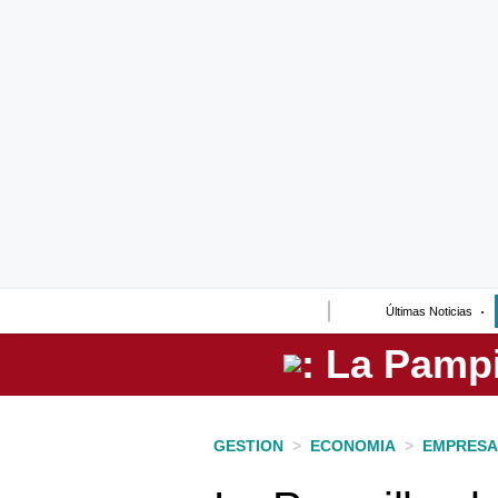
Lo último
Peru Quiosco
Portada
Empresas
Management & Empleo
Economía
Últimas Noticias
Mercados
Perú
Política
GESTION
>
ECONOMIA
>
EMPRESA
Tu Dinero