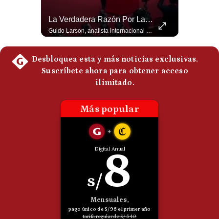
Politica
¿Irán Se Está Convirtiendo En Un Régimen Militar? | #radar24
La Verdadera Razón Por La Que China Apoya A Irán | Gestión Mundo
De
Cookies
Esteban Silva, politólogo internacional, señala que algunos analistas consideran que la estructura religiosa iraní estaría sirviendo para sostener el poder de una cúpula militar. Explica que la Guardia Revolucionaria está aumentando su influencia sobre la seguridad, las decisiones estratégicas y hasta asuntos económicos como el estrecho de Ormuz. #Iran #GuardiaRevolucionaria #Geopolitica #NoticiasInternacionales #Shorts 👉 Suscríbete y activa la campana para no perderte nuestro análisis diario. 🌎 Síguenos en nuestras redes sociales: 📌 Web oficial: https://gestion.pe/mundo/ 📌 LinkedIn: http://bit.ly/3HYIET0 📌 X (Twitter): http://bit.ly/4noZtX9 📌 TikTok: http://bit.ly/4evB6TO
Guido Larson, analista internacional explica que la guerra no puede entenderse únicamente como un enfrentamiento entre Estados Unidos e Irán, sino también dentro de la competencia global entre Washington y Pekín. El analista sostiene que China mantiene su relación petrolera con Irán y que le interesa que Estados Unidos consuma recursos y pierda influencia. 🚀 ¿Quieres entender el mundo sin ruido? Únete a nuestra comunidad y forma parte del cambio. #GestiónNewsroomLive #NoticiasGlobales #AnálisisGeopolítico #EconomíaMundial #IA #Geopolítica #LatinosEnUSA #NoticiasEnEspañol 👉 Suscríbete y activa la campana para no perderte nuestro análisis diario. 🌎 Síguenos en nuestras redes sociales: 📌 Web oficial: https://gestion.pe/mundo/ 📌 LinkedIn: http://bit.ly/3HYIET0 📌 X (Twitter): http://bit.ly/4noZtX9 📌 TikTok: http://bit.ly/4evB6TO
Preguntas
Frecuentes