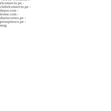
elcomercio.pe
-
clubelcomercio.pe
-
depor.com
-
trome.com
-
diariocorreo.pe
-
peruquiosco.pe
-
mag