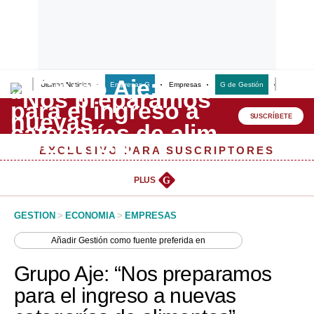
Últimas Noticias
Empresas G
Empresas
G de Gestión
Finanzas
Lo último
Peru Quiosco
SUSCRÍBETE
Portada
EXCLUSIVO PARA SUSCRIPTORES
Empresas
PLUS
G
Management & Empleo
GESTION
>
ECONOMIA
>
EMPRESAS
Economía
Añadir
Gestión
como fuente preferida en
Mercados
Grupo Aje: “Nos preparamos
Perú
para el ingreso a nuevas
Política