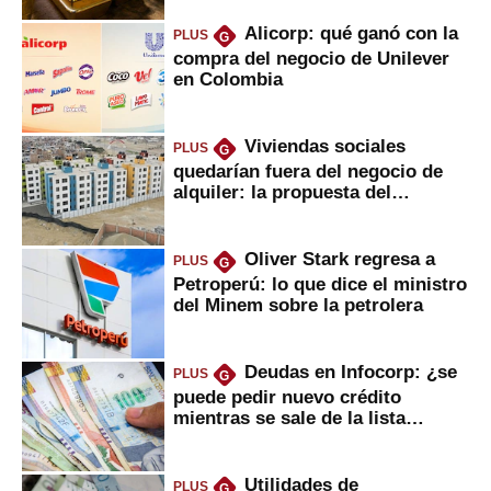
Alicorp: qué ganó con la
PLUS
G
compra del negocio de Unilever
en Colombia
Viviendas sociales
PLUS
G
quedarían fuera del negocio de
alquiler: la propuesta del
gobierno
Oliver Stark regresa a
PLUS
G
Petroperú: lo que dice el ministro
del Minem sobre la petrolera
Deudas en Infocorp: ¿se
PLUS
G
puede pedir nuevo crédito
mientras se sale de la lista
negra?
Utilidades de
PLUS
G