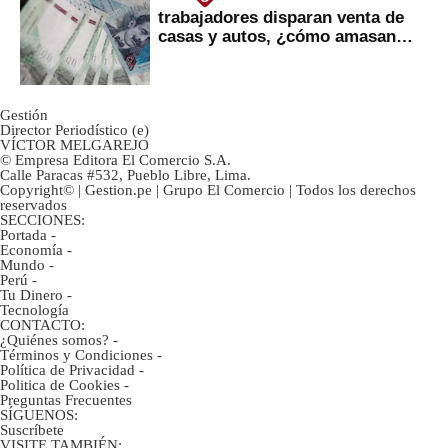
trabajadores disparan venta de
casas y autos, ¿cómo amasan
tanta liquidez?
Gestión
Director Periodístico (e)
VÍCTOR MELGAREJO
© Empresa Editora El Comercio S.A.
Calle Paracas #532, Pueblo Libre, Lima.
Copyright© | Gestion.pe | Grupo El Comercio | Todos los derechos
reservados
SECCIONES:
Portada
-
Economía
-
Mundo
-
Perú
-
Tu Dinero
-
Tecnología
CONTACTO:
¿Quiénes somos?
-
Términos y Condiciones
-
Política de Privacidad
-
Politica de Cookies
-
Preguntas Frecuentes
SÍGUENOS:
Suscríbete
VISITE TAMBIÉN: