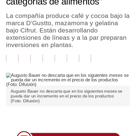
categorías de alimentos”
Tu Dinero
La compañía produce café y cocoa bajo la
marca D’Gustto, mazamorra y gelatina
Finanzas Personales
bajo Cifrut. Están desarrollando
Inmobiliarias
extensiones de líneas y a la par preparan
inversiones en plantas.
Plus G
Opinión
Editorial
Pregunta de hoy
Augusto Bauer no descarta que en los siguientes meses se
pueda dar un incremento en el precio de los productos
Blogs
(Foto: Difusión)
Tendencias
Únete a nuestro canal
Lujo
Viajes