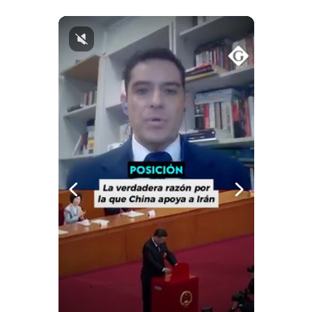
Notas Contratadas
Podcast
Gestión TV
Videos
Fotogalerías
gestion.pe
¿quiénes
Somos?
Términos
Y
Condiciones
Política
De
Privacidad