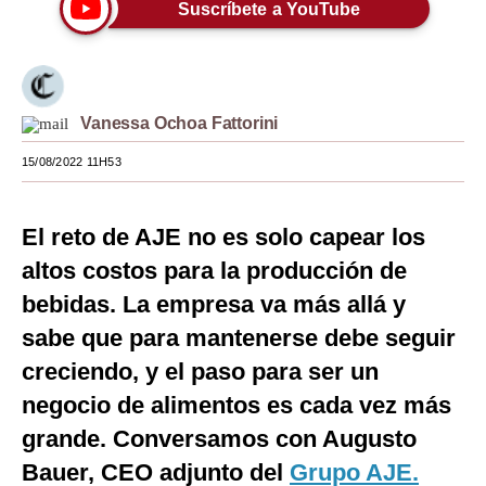
Suscríbete a YouTube
Moda
Estilos
Mundo
Vanessa Ochoa Fattorini
EEUU
15/08/2022 11H53
México
El reto de AJE no es solo capear los
España
altos costos para la producción de
Internacional
bebidas. La empresa va más allá y
sabe que para mantenerse debe seguir
Tecnología
creciendo, y el paso para ser un
Club del Suscriptor
negocio de alimentos es cada vez más
Mix
grande. Conversamos con Augusto
G de Gestión
Bauer, CEO adjunto del
Grupo AJE.