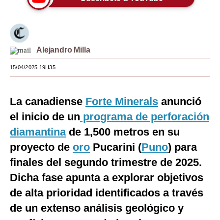
Moda
Estilos
Alejandro Milla
Mundo
15/04/2025 19H35
EEUU
México
La canadiense
Forte Minerals
anunció
España
el inicio de un
programa de perforación
diamantina
de 1,500 metros en su
Internacional
proyecto de
oro
Pucarini (
Puno
) para
Tecnología
finales del segundo trimestre de 2025.
Club del Suscriptor
Dicha fase apunta a explorar objetivos
de alta prioridad identificados a través
Mix
de un extenso análisis geológico y
G de Gestión