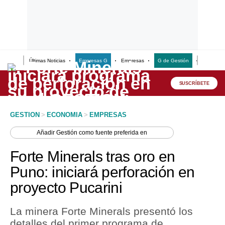
Últimas Noticias
Empresas G
Empresas
G de Gestión
Finanzas
Lo último
Peru Quiosco
SUSCRÍBETE
Portada
GESTION
>
ECONOMIA
>
EMPRESAS
Empresas
Añadir
Gestión
como fuente preferida en
Management & Empleo
Forte Minerals tras oro en
Economía
Puno: iniciará perforación en
proyecto Pucarini
Mercados
Perú
La minera Forte Minerals presentó los
detalles del primer programa de
Política