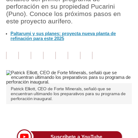
perforación en su propiedad Pucarini
Tu Dinero
(Puno). Conoce los próximos pasos en
este proyecto aurífero.
Finanzas Personales
Paltarumi y sus planes: proyecta nueva planta de
Inmobiliarias
refinación para este 2025
Plus G
Opinión
Editorial
Pregunta de hoy
Patrick Elliott, CEO de Forte Minerals, señaló que se
encuentran ultimando los preparativos para su programa de
Blogs
perforación inaugural.
Tendencias
Únete a nuestro canal
Lujo
Viajes
Suscríbete a YouTube