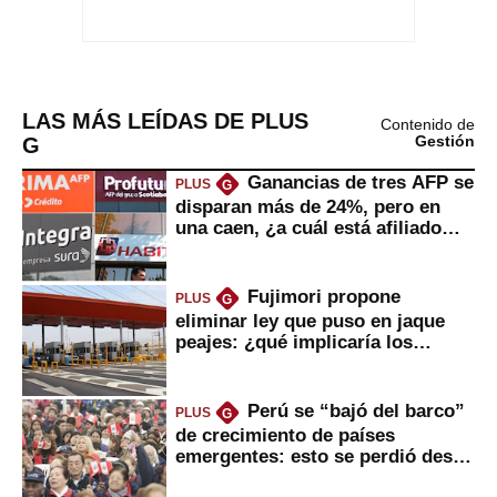
LAS MÁS LEÍDAS DE PLUS
Contenido de
G
Gestión
Ganancias de tres AFP se
PLUS
G
disparan más de 24%, pero en
una caen, ¿a cuál está afiliado
usted?
Fujimori propone
PLUS
G
eliminar ley que puso en jaque
peajes: ¿qué implicaría los
usuarios?
Perú se “bajó del barco”
PLUS
G
de crecimiento de países
emergentes: esto se perdió desde
2022