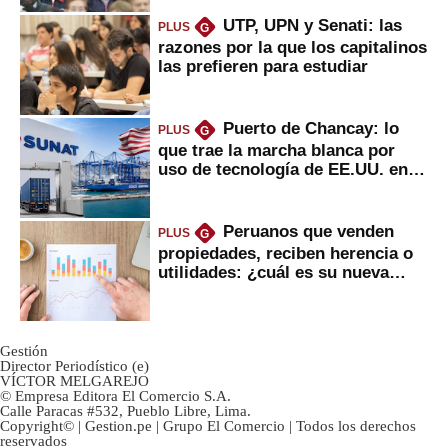
UTP, UPN y Senati: las
PLUS
G
razones por la que los capitalinos
las prefieren para estudiar
Puerto de Chancay: lo
PLUS
G
que trae la marcha blanca por
uso de tecnología de EE.UU. en
mercancías
Peruanos que venden
PLUS
G
propiedades, reciben herencia o
utilidades: ¿cuál es su nueva
inversión clave?
Gestión
Director Periodístico (e)
VÍCTOR MELGAREJO
© Empresa Editora El Comercio S.A.
Calle Paracas #532, Pueblo Libre, Lima.
Copyright© | Gestion.pe | Grupo El Comercio | Todos los derechos
reservados