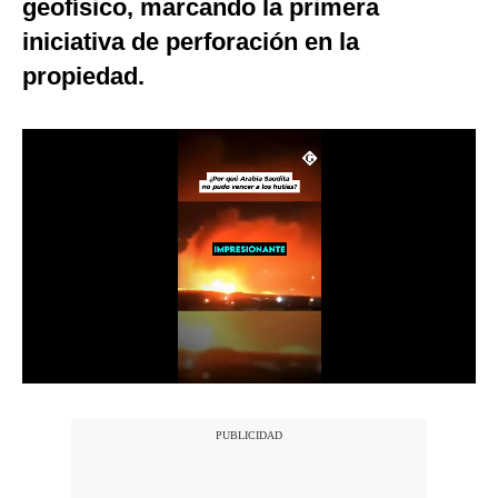
geofísico, marcando la primera
Notas Contratadas
iniciativa de perforación en la
Podcast
propiedad.
Gestión TV
Videos
Fotogalerías
gestion.pe
¿quiénes
Somos?
Términos
Y
Condiciones
Política
De
Privacidad