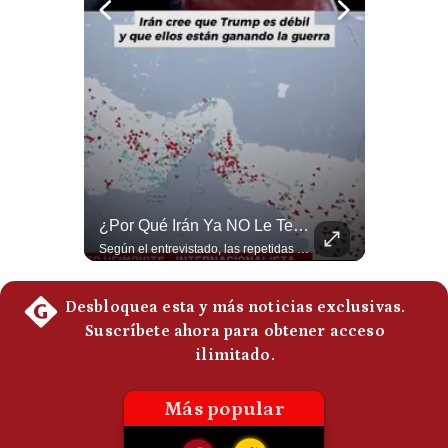
Politica
De
Cookies
Preguntas
Frecuentes
¿Se ROMPEN Las Relaciones Entre Brasil Y Argentina? | Gestión Mundo
¿Por Qué Irán Ya NO Le Teme A Donald Trump? | #radar24
Brasil pidió formalmente que Argentina retire a su embajador tras los cruces verbales entre Javier Milei y Lula da Silva. La crisis bilateral alcanza su punto más crítico en años. #PoliticaLatinoamericana #CrisisDiplomatica #MileiVsLula #BuenosAires #NoticiasDeHoy #Shorts 👉 Suscríbete y activa la campana para no perderte nuestro análisis diario. 🌎 Síguenos en nuestras redes sociales: 📌 Web oficial: https://gestion.pe/mundo/ 📌 LinkedIn: http://bit.ly/3HYIET0 📌 X (Twitter): http://bit.ly/4noZtX9 📌 TikTok: http://bit.ly/4evB6TO
Según el entrevistado, las repetidas amenazas de Donald Trump y sus posteriores retrocesos habrían reducido su credibilidad ante Irán. Los nuevos sectores radicales iraníes interpretarían esta conducta como una señal de debilidad y considerarían que resistir durante meses frente a Estados Unidos ya representa una victoria. #DonaldTrump #Irán #EstadosUnidos #Geopolitica #NoticiasInternacionales #Shorts #MedioOriente 👉 Suscríbete y activa la campana para no perderte nuestro análisis diario. 🌎 Síguenos en nuestras redes sociales: 📌 Web oficial: https://gestion.pe/mundo/ 📌 LinkedIn: http://bit.ly/3HYIET0 📌 X (Twitter): http://bit.ly/4noZtX9 📌 TikTok: http://bit.ly/4evB6TO