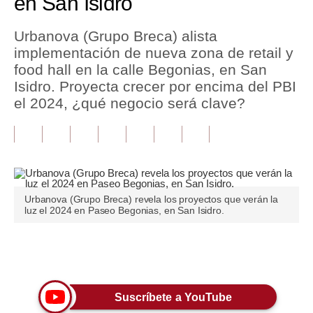
en San Isidro
Tu Dinero
Urbanova (Grupo Breca) alista
implementación de nueva zona de retail y
Finanzas Personales
food hall en la calle Begonias, en San
Inmobiliarias
Isidro. Proyecta crecer por encima del PBI
el 2024, ¿qué negocio será clave?
Plus G
Opinión
Editorial
Pregunta de hoy
Urbanova (Grupo Breca) revela los proyectos que verán la
luz el 2024 en Paseo Begonias, en San Isidro.
Blogs
Tendencias
Únete a nuestro canal
Lujo
Suscríbete a YouTube
Viajes