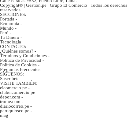
Calle Paracas #532, Pueblo Libre, Lima.
Copyright© | Gestion.pe | Grupo El Comercio | Todos los derechos
reservados
SECCIONES:
Portada
-
Economía
-
Mundo
-
Perú
-
Tu Dinero
-
Tecnología
CONTACTO:
¿Quiénes somos?
-
Términos y Condiciones
-
Política de Privacidad
-
Politica de Cookies
-
Preguntas Frecuentes
SÍGUENOS:
Suscríbete
VISITE TAMBIÉN:
elcomercio.pe
-
clubelcomercio.pe
-
depor.com
-
trome.com
-
diariocorreo.pe
-
peruquiosco.pe
-
mag