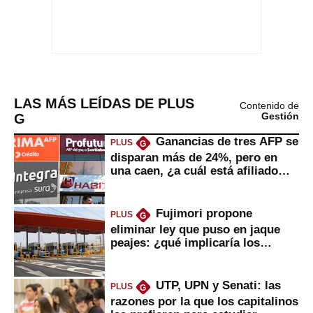
LAS MÁS LEÍDAS DE PLUS
Contenido de
G
Gestión
Ganancias de tres AFP se
PLUS
G
disparan más de 24%, pero en
una caen, ¿a cuál está afiliado
usted?
Fujimori propone
PLUS
G
eliminar ley que puso en jaque
peajes: ¿qué implicaría los
usuarios?
UTP, UPN y Senati: las
PLUS
G
razones por la que los capitalinos