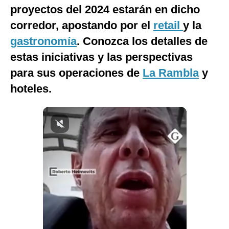
proyectos del 2024 estarán en dicho
Notas Contratadas
corredor, apostando por el
retail
y la
Podcast
gastronomía
. Conozca los detalles de
Gestión TV
estas iniciativas y las perspectivas
para sus operaciones de
La Rambla
y
Videos
hoteles.
Fotogalerías
gestion.pe
¿quiénes
Somos?
Términos
Y
Condiciones
Política
De
Privacidad