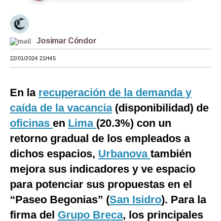
Moda
Estilos
Josimar Cóndor
Mundo
22/01/2024 21H45
EEUU
En la
recuperación de la demanda y
México
caída de la vacancia
(disponibilidad) de
España
oficinas
en
Lima
(20.3%) con un
Internacional
retorno gradual de los empleados a
dichos espacios,
Urbanova
también
Tecnología
mejora sus indicadores y ve espacio
Club del Suscriptor
para potenciar sus propuestas en el
Mix
“Paseo Begonias” (
San Isidro
). Para la
G de Gestión
firma del
Grupo Breca
, los principales