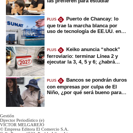
las prefieren para estudiar
Puerto de Chancay: lo
PLUS
G
que trae la marcha blanca por
uso de tecnología de EE.UU. en
mercancías
Keiko anuncia “shock”
PLUS
G
ferroviario: terminar Línea 2 y
ejecutar la 3, 4, 5 y 6; ¿habrá
avances?
Bancos se pondrán duros
PLUS
G
con empresas por culpa de El
Niño, ¿por qué será bueno para
ahorristas?
Gestión
Director Periodístico (e)
VÍCTOR MELGAREJO
© Empresa Editora El Comercio S.A.