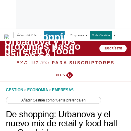
Últimas Noticias
Empresas G
Empresas
G de Gestión
Finanzas
Lo último
Peru Quiosco
SUSCRÍBETE
Portada
EXCLUSIVO PARA SUSCRIPTORES
Empresas
PLUS
G
Management & Empleo
GESTION
>
ECONOMIA
>
EMPRESAS
Economía
Añadir
Gestión
como fuente preferida en
Mercados
De shopping: Urbanova y el
Perú
nuevo mix de retail y food hall
Política