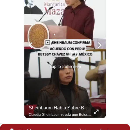
Politica
De
Cookies
Preguntas
Frecuentes
Tap to Fullscreen
El FRACASO Militar Más Caro De Medio Oriente | #radar24
Sheinbaum Habla Sobre Betssy Chávez Y Las Relaciones Con Perú | Gestión Mundo
El internacionalista Roberto Heimovits señaló que Arabia Saudita posee armamento avanzado comprado por decenas de miles de millones de dólares. Sin embargo, recuerda que combatió durante siete años contra los hutíes sin conseguir derrotarlos, pese a la enorme diferencia de poder militar. #ArabiaSaudita #Hutíes #RobertoHeimovits #Geopolítica #Guerra #NoticiasInternacionales #Shorts 👉 Suscríbete y activa la campana para no perderte nuestro análisis diario. 🌎 Síguenos en nuestras redes sociales: 📌 Web oficial: https://gestion.pe/mundo/ 📌 LinkedIn: http://bit.ly/3HYIET0 📌 X (Twitter): http://bit.ly/4noZtX9 📌 TikTok: http://bit.ly/4evB6TO
Claudia Sheinbaum revela que Betssy Chávez, exfuncionaria de Perú, llegará a México como parte de los nuevos acuerdos diplomáticos para restablecer las relaciones entre México y Perú. ¿Qué opinas de este acuerdo entre la Cancillería mexicana y el gobierno peruano? Déjalo en los comentarios. #Sheinbaum #BetssyChavez #MexicoPeru #NoticiasMexico #Politica #Shorts 👉 Suscríbete y activa la campana para no perderte nuestro análisis diario. 🌎 Síguenos en nuestras redes sociales: 📌 Web oficial: https://gestion.pe/mundo/ 📌 LinkedIn: http://bit.ly/3HYIET0 📌 X (Twitter): http://bit.ly/4noZtX9 📌 TikTok: http://bit.ly/4evB6TO