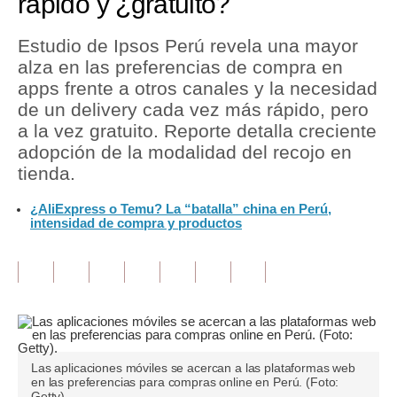
rápido y ¿gratuito?
Tu Dinero
Estudio de Ipsos Perú revela una mayor
alza en las preferencias de compra en
Finanzas Personales
apps frente a otros canales y la necesidad
Inmobiliarias
de un delivery cada vez más rápido, pero
a la vez gratuito. Reporte detalla creciente
Plus G
adopción de la modalidad del recojo en
tienda.
Opinión
¿AliExpress o Temu? La “batalla” china en Perú,
Editorial
intensidad de compra y productos
Pregunta de hoy
Blogs
Tendencias
Lujo
Las aplicaciones móviles se acercan a las plataformas web
en las preferencias para compras online en Perú. (Foto:
Viajes
Getty).