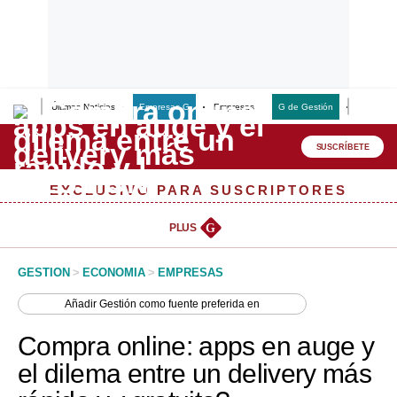
Últimas Noticias
Empresas G
Empresas
G de Gestión
Finanzas
Lo último
Peru Quiosco
SUSCRÍBETE
Portada
EXCLUSIVO PARA SUSCRIPTORES
Empresas
PLUS
G
Management & Empleo
GESTION
>
ECONOMIA
>
EMPRESAS
Economía
Añadir
Gestión
como fuente preferida en
Mercados
Compra online: apps en auge y
Perú
el dilema entre un delivery más
Política