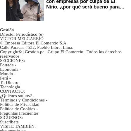
con empresas por culpa de El
Niño, ¿por qué será bueno para
ahorristas?
Gestión
Director Periodístico (e)
VÍCTOR MELGAREJO
© Empresa Editora El Comercio S.A.
Calle Paracas #532, Pueblo Libre, Lima.
Copyright© | Gestion.pe | Grupo El Comercio | Todos los derechos
reservados
SECCIONES:
Portada
-
Economía
-
Mundo
-
Perú
-
Tu Dinero
-
Tecnología
CONTACTO:
¿Quiénes somos?
-
Términos y Condiciones
-
Política de Privacidad
-
Politica de Cookies
-
Preguntas Frecuentes
SÍGUENOS:
Suscríbete
VISITE TAMBIÉN:
elcomercio.pe
-