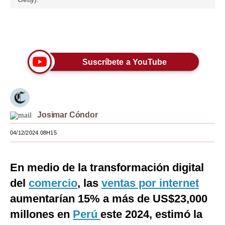
Moda
Únete a nuestro canal
Estilos
Mundo
Suscríbete a YouTube
EEUU
México
Josimar Cóndor
España
04/12/2024 08H15
Internacional
Tecnología
En medio de la transformación digital
Club del Suscriptor
del
comercio
, las
ventas por internet
Mix
aumentarían 15% a más de US$23,000
millones en
Perú
este 2024, estimó la
G de Gestión