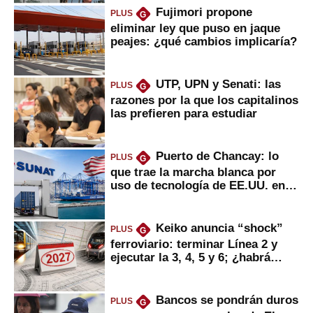
Fujimori propone
PLUS
G
eliminar ley que puso en jaque
peajes: ¿qué cambios implicaría?
UTP, UPN y Senati: las
PLUS
G
razones por la que los capitalinos
las prefieren para estudiar
Puerto de Chancay: lo
PLUS
G
que trae la marcha blanca por
uso de tecnología de EE.UU. en
mercancías
Keiko anuncia “shock”
PLUS
G
ferroviario: terminar Línea 2 y
ejecutar la 3, 4, 5 y 6; ¿habrá
avances?
Bancos se pondrán duros
PLUS
G