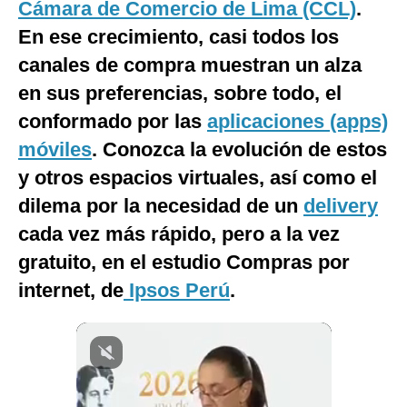
Cámara de Comercio de Lima (CCL)
.
Notas Contratadas
En ese crecimiento, casi todos los
Podcast
canales de compra muestran un alza
en sus preferencias, sobre todo, el
Gestión TV
conformado por las
aplicaciones (apps)
Videos
móviles
. Conozca la evolución de estos
Fotogalerías
y otros espacios virtuales, así como el
dilema por la necesidad de un
delivery
cada vez más rápido, pero a la vez
gestion.pe
gratuito, en el estudio Compras por
¿quiénes
internet, de
Ipsos Perú
.
Somos?
Términos
Y
Condiciones
Política
De
Privacidad