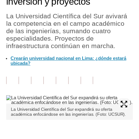
inversión y proyectos
Tu Dinero
La Universidad Científica del Sur avivará
la competencia en el campo académico
Finanzas Personales
de las ingenierías, sumando cuatro
Inmobiliarias
especialidades. Proyectos de
infraestructura continúan en marcha.
Plus G
Crearán universidad nacional en Lima: ¿dónde estará
Opinión
ubicada?
Editorial
Pregunta de hoy
Blogs
La Universidad Científica del Sur expandirá su oferta
Tendencias
académica enfocándose en las ingenierías. (Foto: UCSUR).
Lujo
Únete a nuestro canal
Viajes