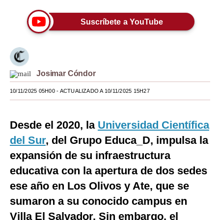
Moda
Suscríbete a YouTube
Estilos
Mundo
EEUU
Josimar Cóndor
10/11/2025 05H00
- ACTUALIZADO A 10/11/2025 15H27
México
España
Desde el 2020, la
Universidad Científica
Internacional
del Sur
, del Grupo Educa_D, impulsa la
Tecnología
expansión de su infraestructura
educativa con la apertura de dos sedes
Club del Suscriptor
ese año en Los Olivos y Ate, que se
Mix
sumaron a su conocido campus en
G de Gestión
Villa El Salvador. Sin embargo, el