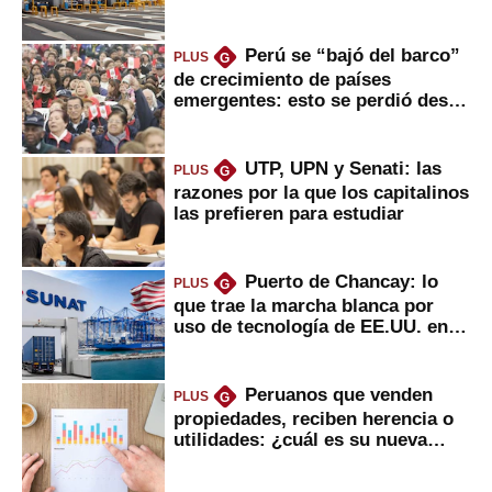
usuarios?
Perú se “bajó del barco”
PLUS
G
de crecimiento de países
emergentes: esto se perdió desde
2022
UTP, UPN y Senati: las
PLUS
G
razones por la que los capitalinos
las prefieren para estudiar
Puerto de Chancay: lo
PLUS
G
que trae la marcha blanca por
uso de tecnología de EE.UU. en
mercancías
Peruanos que venden
PLUS
G
propiedades, reciben herencia o
utilidades: ¿cuál es su nueva
inversión clave?