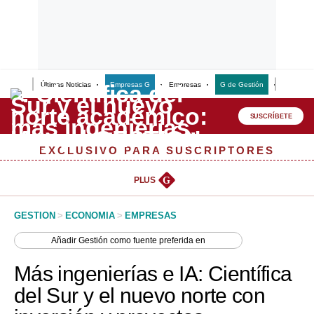
Últimas Noticias
Empresas G
Empresas
G de Gestión
Finanzas
Lo último
Peru Quiosco
SUSCRÍBETE
Portada
EXCLUSIVO PARA SUSCRIPTORES
Empresas
PLUS
G
Management & Empleo
GESTION
>
ECONOMIA
>
EMPRESAS
Economía
Añadir
Gestión
como fuente preferida en
Mercados
Más ingenierías e IA: Científica
Perú
del Sur y el nuevo norte con
Política