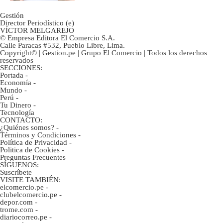
Gestión
Director Periodístico (e)
VÍCTOR MELGAREJO
© Empresa Editora El Comercio S.A.
Calle Paracas #532, Pueblo Libre, Lima.
Copyright© | Gestion.pe | Grupo El Comercio | Todos los derechos
reservados
SECCIONES:
Portada
-
Economía
-
Mundo
-
Perú
-
Tu Dinero
-
Tecnología
CONTACTO:
¿Quiénes somos?
-
Términos y Condiciones
-
Política de Privacidad
-
Politica de Cookies
-
Preguntas Frecuentes
SÍGUENOS:
Suscríbete
VISITE TAMBIÉN:
elcomercio.pe
-
clubelcomercio.pe
-
depor.com
-
trome.com
-
diariocorreo.pe
-