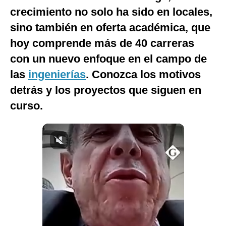
crecimiento no solo ha sido en locales,
Notas Contratadas
sino también en oferta académica, que
Podcast
hoy comprende más de 40 carreras
Gestión TV
con un nuevo enfoque en el campo de
Videos
las
ingenierías
. Conozca los motivos
detrás y los proyectos que siguen en
Fotogalerías
curso.
gestion.pe
¿quiénes
Somos?
Términos
Y
Condiciones
Política
De
Privacidad