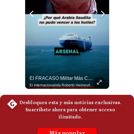
Politica
De
Cookies
Preguntas
Frecuentes
¿Qué Pasa Si Irán CIERRA El Estrecho De Ormuz? | #radar24
El FRACASO Militar Más Caro De Medio Oriente | #radar24
Un eventual control iraní sobre el estrecho de Ormuz cambiaría radicalmente el equilibrio de poder, así lo explicó el analista Roberto Heimovits. Además, explicó que países como Arabia Saudita, Qatar, Emiratos Árabes Unidos, Irak y Kuwait dependen de esa ruta para exportar petróleo, gas y fertilizantes. #Geopolitica #Irán #EstrechoDeOrmuz #Petroleo #NoticiasInternacionales #RobertoHeimovits #Shorts 👉 Suscríbete y activa la campana para no perderte nuestro análisis diario. 🌎 Síguenos en nuestras redes sociales: 📌 Web oficial: https://gestion.pe/mundo/ 📌 LinkedIn: http://bit.ly/3HYIET0 📌 X (Twitter): http://bit.ly/4noZtX9 📌 TikTok: http://bit.ly/4evB6TO
El internacionalista Roberto Heimovits señaló que Arabia Saudita posee armamento avanzado comprado por decenas de miles de millones de dólares. Sin embargo, recuerda que combatió durante siete años contra los hutíes sin conseguir derrotarlos, pese a la enorme diferencia de poder militar. #ArabiaSaudita #Hutíes #RobertoHeimovits #Geopolítica #Guerra #NoticiasInternacionales #Shorts 👉 Suscríbete y activa la campana para no perderte nuestro análisis diario. 🌎 Síguenos en nuestras redes sociales: 📌 Web oficial: https://gestion.pe/mundo/ 📌 LinkedIn: http://bit.ly/3HYIET0 📌 X (Twitter): http://bit.ly/4noZtX9 📌 TikTok: http://bit.ly/4evB6TO