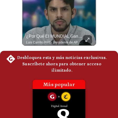
Politica
De
Cookies
Preguntas
Frecuentes
¿El FIN De Infantino En La FIFA? El Grave Pronóstico Sobre Su Renuncia | #EnClaveEconómica
¿Por Qué El MUNDIAL Gana Menos Que La NFL? | #EnClaveEconómica
Luis Carrillo Pinto, presidente de APEMD pronostica meses muy difíciles para Infantino y sostiene que una mayor presión de la UEFA, junto con nuevas investigaciones periodísticas, podría llevarlo a dimitir. También menciona renuncias internas y acusaciones de que el proyecto fue impulsado por una sola persona. #GianniInfantino #FIFA #UEFA #LuisCarrilloPinto #APEMD #Futbol #NoticiasDeportivas #Mundial #Shorts 👉 Suscríbete y activa la campana para no perderte nuestro análisis diario. 🌎 Síguenos en nuestras redes sociales: 📌 Web oficial: https://gestion.pe/mundo/ 📌 LinkedIn: http://bit.ly/3HYIET0 📌 X (Twitter): http://bit.ly/4noZtX9 📌 TikTok: http://bit.ly/4evB6TO
Luis Carrillo Pinto, presidente de APEMD,compara el negocio de la Copa del Mundo con las principales ligas estadounidenses: la FIFA recauda alrededor de US$15,000 millones en cuatro años, mientras que la NFL genera cerca de US$20,000 millones en solo un año. El Presidente de la Asociación Peruana de Marketing Deportivo explica los planes de Infantino para vender el 20% de una nueva empresa encargada de los activos comerciales del Mundial. #FIFA #NFL #MarketingDeportivo #LuisCarrilloPinto #APEMD #Mundial #Futbol #Deportes #Negocios #Shorts 👉 Suscríbete y activa la campana para no perderte nuestro análisis diario. 🌎 Síguenos en nuestras redes sociales: 📌 Web oficial: https://gestion.pe/mundo/ 📌 LinkedIn: http://bit.ly/3HYIET0 📌 X (Twitter): http://bit.ly/4noZtX9 📌 TikTok: http://bit.ly/4evB6TO