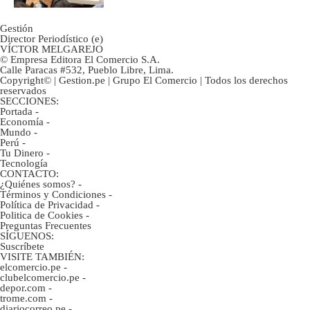
Gestión
Director Periodístico (e)
VÍCTOR MELGAREJO
© Empresa Editora El Comercio S.A.
Calle Paracas #532, Pueblo Libre, Lima.
Copyright© | Gestion.pe | Grupo El Comercio | Todos los derechos
reservados
SECCIONES:
Portada
-
Economía
-
Mundo
-
Perú
-
Tu Dinero
-
Tecnología
CONTACTO:
¿Quiénes somos?
-
Términos y Condiciones
-
Política de Privacidad
-
Politica de Cookies
-
Preguntas Frecuentes
SÍGUENOS:
Suscríbete
VISITE TAMBIÉN:
elcomercio.pe
-
clubelcomercio.pe
-
depor.com
-
trome.com
-
diariocorreo.pe
-