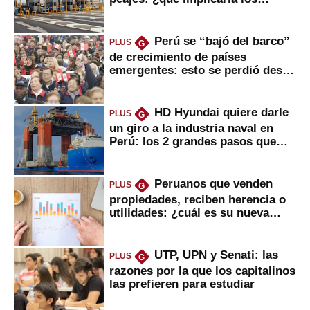
usuarios?
Perú se “bajó del barco”
PLUS
G
de crecimiento de países
emergentes: esto se perdió desde
2022
HD Hyundai quiere darle
PLUS
G
un giro a la industria naval en
Perú: los 2 grandes pasos que
daría
Peruanos que venden
PLUS
G
propiedades, reciben herencia o
utilidades: ¿cuál es su nueva
inversión clave?
UTP, UPN y Senati: las
PLUS
G
razones por la que los capitalinos
las prefieren para estudiar