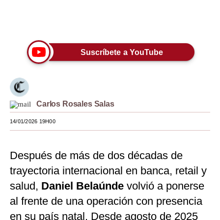
Moda
Únete a nuestro canal
Estilos
Suscríbete a YouTube
Mundo
EEUU
México
Carlos Rosales Salas
España
14/01/2026 19H00
Internacional
Tecnología
Después de más de dos décadas de
trayectoria internacional en banca, retail y
Club del Suscriptor
salud,
Daniel Belaúnde
volvió a ponerse
Mix
al frente de una operación con presencia
G de Gestión
en su país natal. Desde agosto de 2025