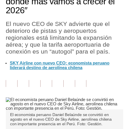
donde más vamos a crecer el
2026″
Tu Dinero
Finanzas Personales
El nuevo CEO de SKY advierte que el
deterioro de pistas y aeropuertos
Inmobiliarias
regionales está limitando la expansión
aérea; y que la tarifa aeroportuaria de
Plus G
conexión es un “autogol” para el país.
Opinión
SKY Airline con nuevo CEO: economista peruano
liderará destino de aerolínea chilena
Editorial
Pregunta de hoy
Blogs
Tendencias
Lujo
El economista peruano Daniel Belaúnde se convirtió en
agosto en el nuevo CEO de Sky Airline, aerolínea chilena
con importante presencia en el Perú. Foto: Gestión.
Viajes