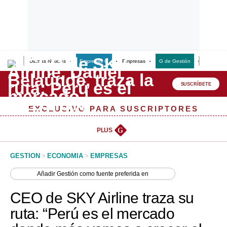
Últimas Noticias
Empresas G
Empresas
G de Gestión
Finanzas
Lo último
Peru Quiosco
SUSCRÍBETE
Portada
EXCLUSIVO PARA SUSCRIPTORES
Empresas
PLUS
G
Management & Empleo
GESTION
>
ECONOMIA
>
EMPRESAS
Economía
Añadir
Gestión
como fuente preferida en
Mercados
CEO de SKY Airline traza su
Perú
ruta: “Perú es el mercado
Política