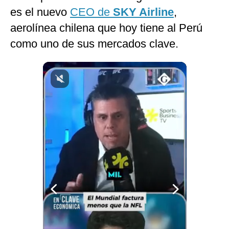
es el nuevo
CEO de
SKY Airline
,
Notas Contratadas
aerolínea chilena que hoy tiene al Perú
Podcast
como uno de sus mercados clave.
Gestión TV
Videos
Fotogalerías
gestion.pe
¿quiénes
Somos?
Términos
Y
Condiciones
Política
De
Privacidad