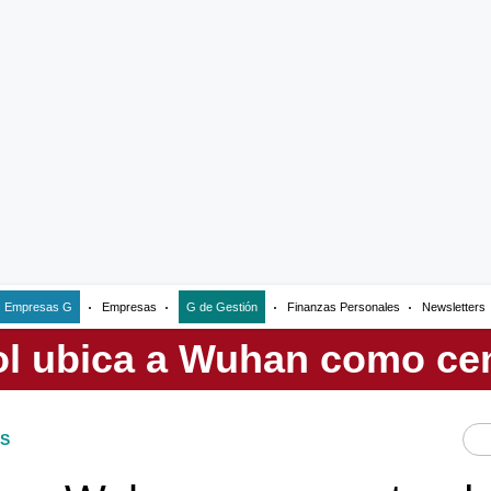
Empresas G
Empresas
G de Gestión
Finanzas Personales
Newsletters
S