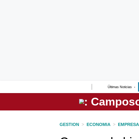
Lo último
Peru Quiosco
Portada
Empresas
Management & Empleo
Economía
Últimas Noticias
Mercados
Perú
Política
GESTION
>
ECONOMIA
>
EMPRESA
Tu Dinero