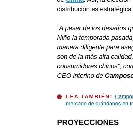
De
Cookies
distribución es estratégica
Preguntas
Frecuentes
“A pesar de los desafíos 
Niño la temporada pasada,
manera diligente para ase
son de la más alta calidad
consumidores chinos”, co
CEO interino de
Camposol
LEA TAMBIÉN:
Camposo
mercado de arándanos en I
PROYECCIONES