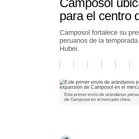
Camposol ubica
Finanzas Personales
para el centro
Inmobiliarias
Camposol fortalece su pre
Plus G
peruanos de la temporada 
Opinión
Hubei.
Editorial
Pregunta de hoy
Blogs
Este primer envío de arándanos peru
Tendencias
de Camposol en el mercado chino.
Lujo
Únete a nuestro canal
Viajes
Moda