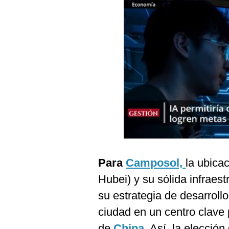
Podcast
Gestión TV
Videos
Fotogalerías
gestion.pe
¿quiénes
Somos?
Términos
Para
Camposol,
la ubica
Y
Condiciones
Hubei) y su sólida infraest
Política
su estrategia de desarroll
De
Privacidad
ciudad en un centro clave 
Politica
de
China
. Así, la elecció