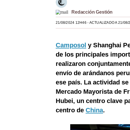
Estilos
Redacción Gestión
Mundo
21/08/2024 12H46
- ACTUALIZADO A 21/08/
EEUU
México
Camposol
y Shanghai Pen
España
de los principales impo
realizaron conjuntamente
Internacional
envío de arándanos peru
Tecnología
ese país. La actividad se
Club del Suscriptor
Mercado Mayorista de Fru
Mix
Hubei, un centro clave pa
centro de
China
.
G de Gestión
Notas Contratadas