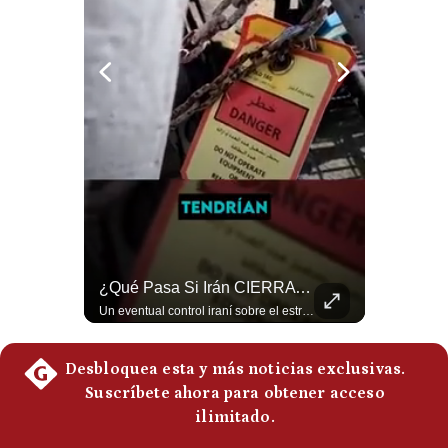
Politica
De
Cookies
Preguntas
Frecuentes
¿Por Qué Irán Ya NO Le Teme A Donald Trump? | #radar24
¿Qué Pasa Si Irán CIERRA El Estrecho De Ormuz? | #radar24
Según el entrevistado, las repetidas amenazas de Donald Trump y sus posteriores retrocesos habrían reducido su credibilidad ante Irán. Los nuevos sectores radicales iraníes interpretarían esta conducta como una señal de debilidad y considerarían que resistir durante meses frente a Estados Unidos ya representa una victoria. #DonaldTrump #Irán #EstadosUnidos #Geopolitica #NoticiasInternacionales #Shorts #MedioOriente 👉 Suscríbete y activa la campana para no perderte nuestro análisis diario. 🌎 Síguenos en nuestras redes sociales: 📌 Web oficial: https://gestion.pe/mundo/ 📌 LinkedIn: http://bit.ly/3HYIET0 📌 X (Twitter): http://bit.ly/4noZtX9 📌 TikTok: http://bit.ly/4evB6TO
Un eventual control iraní sobre el estrecho de Ormuz cambiaría radicalmente el equilibrio de poder, así lo explicó el analista Roberto Heimovits. Además, explicó que países como Arabia Saudita, Qatar, Emiratos Árabes Unidos, Irak y Kuwait dependen de esa ruta para exportar petróleo, gas y fertilizantes. #Geopolitica #Irán #EstrechoDeOrmuz #Petroleo #NoticiasInternacionales #RobertoHeimovits #Shorts 👉 Suscríbete y activa la campana para no perderte nuestro análisis diario. 🌎 Síguenos en nuestras redes sociales: 📌 Web oficial: https://gestion.pe/mundo/ 📌 LinkedIn: http://bit.ly/3HYIET0 📌 X (Twitter): http://bit.ly/4noZtX9 📌 TikTok: http://bit.ly/4evB6TO