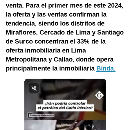
venta. Para el primer mes de este 2024,
Notas Contratadas
la oferta y las ventas confirman la
Podcast
tendencia, siendo los distritos de
Gestión TV
Miraflores, Cercado de Lima y Santiago
de Surco concentran el 33% de la
Videos
oferta inmobiliaria en Lima
Fotogalerías
Metropolitana y Callao, donde opera
principalmente la inmobiliaria
Binda
.
gestion.pe
¿quiénes
Somos?
Términos
Y
Condiciones
Política
De
Privacidad