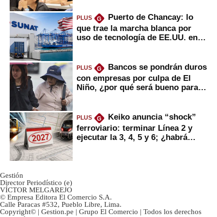
Puerto de Chancay: lo
PLUS
G
que trae la marcha blanca por
uso de tecnología de EE.UU. en
mercancías
Bancos se pondrán duros
PLUS
G
con empresas por culpa de El
Niño, ¿por qué será bueno para
ahorristas?
Keiko anuncia “shock”
PLUS
G
ferroviario: terminar Línea 2 y
ejecutar la 3, 4, 5 y 6; ¿habrá
avances?
Gestión
Director Periodístico (e)
VÍCTOR MELGAREJO
© Empresa Editora El Comercio S.A.
Calle Paracas #532, Pueblo Libre, Lima.
Copyright© | Gestion.pe | Grupo El Comercio | Todos los derechos