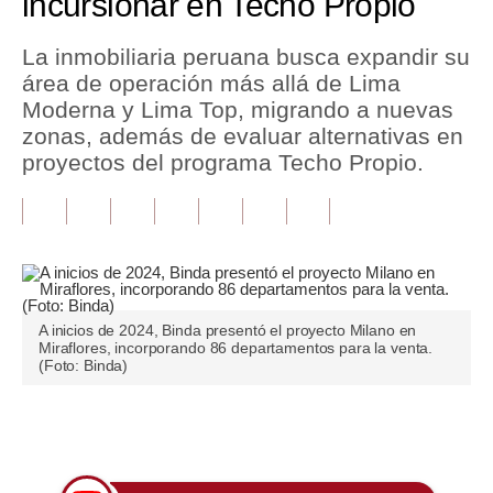
incursionar en Techo Propio
Tu Dinero
La inmobiliaria peruana busca expandir su
área de operación más allá de Lima
Finanzas Personales
Moderna y Lima Top, migrando a nuevas
Inmobiliarias
zonas, además de evaluar alternativas en
proyectos del programa Techo Propio.
Plus G
Opinión
Editorial
Pregunta de hoy
A inicios de 2024, Binda presentó el proyecto Milano en
Miraflores, incorporando 86 departamentos para la venta.
Blogs
(Foto: Binda)
Tendencias
Únete a nuestro canal
Lujo
Viajes