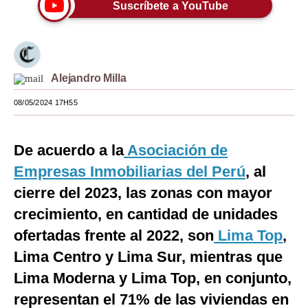
Suscríbete a YouTube
Moda
Estilos
Mundo
Alejandro Milla
EEUU
08/05/2024 17H55
México
De acuerdo a la
Asociación de
España
Empresas Inmobiliarias del Perú
, al
Internacional
cierre del 2023, las zonas con mayor
crecimiento, en cantidad de unidades
Tecnología
ofertadas frente al 2022, son
Lima Top
,
Club del Suscriptor
Lima Centro y Lima Sur, mientras que
Mix
Lima Moderna y Lima Top, en conjunto,
G de Gestión
representan el 71% de las viviendas en