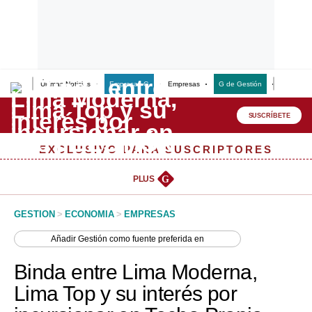
Últimas Noticias
Empresas G
Empresas
G de Gestión
Finanzas
Lo último
Peru Quiosco
SUSCRÍBETE
Portada
EXCLUSIVO PARA SUSCRIPTORES
Empresas
PLUS
G
Management & Empleo
GESTION
>
ECONOMIA
>
EMPRESAS
Economía
Añadir
Gestión
como fuente preferida en
Mercados
Binda entre Lima Moderna,
Perú
Lima Top y su interés por
Política