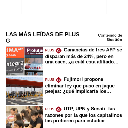
LAS MÁS LEÍDAS DE PLUS
Contenido de
G
Gestión
Ganancias de tres AFP se
PLUS
G
disparan más de 24%, pero en
una caen, ¿a cuál está afiliado
usted?
Fujimori propone
PLUS
G
eliminar ley que puso en jaque
peajes: ¿qué implicaría los
usuarios?
UTP, UPN y Senati: las
PLUS
G
razones por la que los capitalinos
las prefieren para estudiar