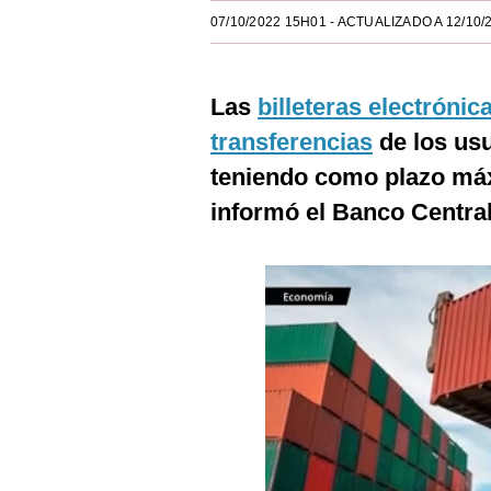
Estilos
07/10/2022 15H01
- ACTUALIZADO A 12/10/
Mundo
Las
billeteras electrónic
EEUU
transferencias
de los us
México
teniendo como plazo máx
España
informó el Banco Centra
Internacional
Tecnología
Club del Suscriptor
Mix
G de Gestión
Notas Contratadas