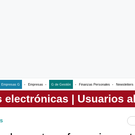
Empresas G
Empresas
G de Gestión
Finanzas Personales
Newsletters
S