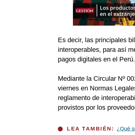
Podcast
Gestión TV
Videos
Es decir, las principales b
Fotogalerías
interoperables, para así m
pagos digitales en el Perú.
gestion.pe
¿quiénes
Mediante la Circular Nº 0
Somos?
viernes en Normas Legales
Términos
reglamento de interoperabi
Y
Condiciones
provistos por los proveed
Política
De
Privacidad
LEA TAMBIÉN:
¿Qué so
Politica