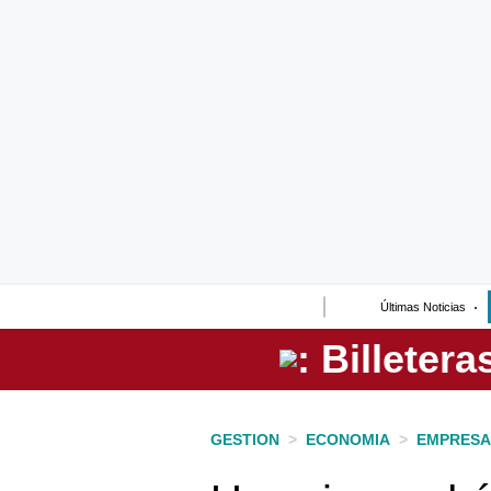
Lo último
Peru Quiosco
Portada
Empresas
Management & Empleo
Economía
Últimas Noticias
Mercados
Perú
Política
GESTION
>
ECONOMIA
>
EMPRESA
Tu Dinero