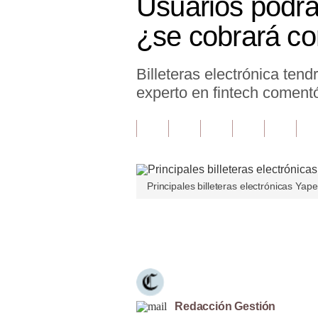
Usuarios podrán
Finanzas Personales
¿se cobrará c
Inmobiliarias
Billeteras electrónica ten
Plus G
experto en fintech comentó
Opinión
Editorial
Pregunta de hoy
Principales billeteras electrónicas Yape
Blogs
Tendencias
Únete a nuestro canal
Lujo
Viajes
Moda
Redacción Gestión