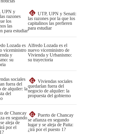
 noticias
G
UTP, UPN y Senati:
las razones por la que los
capitalinos las prefieren
para estudiar
Alfredo Lozada es el
nuevo viceministro de
Vivienda y Urbanismo:
su trayectoria
G
Viviendas sociales
quedarían fuera del
negocio de alquiler: la
propuesta del gobierno
G
Puerto de Chancay
se afianza en segundo
lugar y se aleja de Paita:
¿irá por el puesto 1?