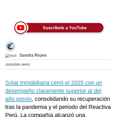
Moda
Únete a nuestro canal
Estilos
Suscríbete a YouTube
Mundo
EEUU
México
Sandra Reyes
España
13/01/2026 14H30
Internacional
Tecnología
Solar Inmobiliaria cerró el 2025 con un
desempeño claramente superior al del
Club del Suscriptor
año previo
, consolidando su recuperación
Mix
tras la pandemia y el periodo del Reactiva
G de Gestión
Perú. La compañía alcanzó una