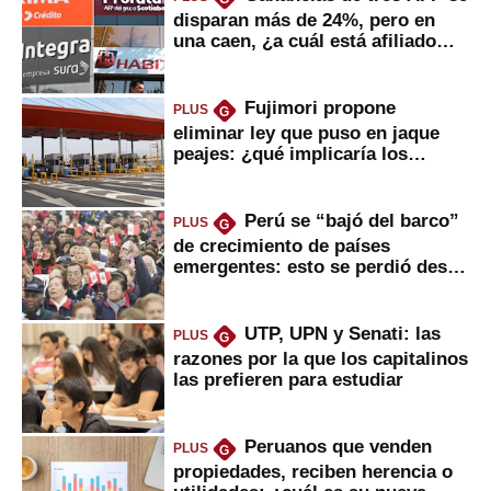
disparan más de 24%, pero en
una caen, ¿a cuál está afiliado
usted?
Fujimori propone
PLUS
G
eliminar ley que puso en jaque
peajes: ¿qué implicaría los
usuarios?
Perú se “bajó del barco”
PLUS
G
de crecimiento de países
emergentes: esto se perdió desde
2022
UTP, UPN y Senati: las
PLUS
G
razones por la que los capitalinos
las prefieren para estudiar
Peruanos que venden
PLUS
G
propiedades, reciben herencia o