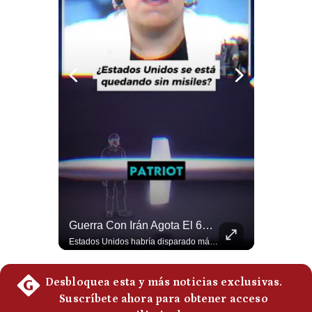
Politica
De
Cookies
Preguntas
Frecuentes
El Petróleo Cae, Pero Podría Dispararse Nuevamente | #radar24
Guerra Con Irán Agota El 61% De Los Interceptores Patriot De EE.UU. | #radar24
Los precios internacionales del petróleo retrocedieron ante la posibilidad de un acuerdo para reabrir el estrecho de Ormuz. Sin embargo, la caída responde solo a una expectativa diplomática y un nuevo ataque contra un buque podría hacer regresar rápidamente la prima de riesgo. #Petroleo #EstrechoDeOrmuz #EconomiaGlobal #MercadoPetrolero #Crudo #NoticiasEconomicas #Geopolitica #Shorts 👉 Suscríbete y activa la campana para no perderte nuestro análisis diario. 🌎 Síguenos en nuestras redes sociales: 📌 Web oficial: https://gestion.pe/mundo/ 📌 LinkedIn: http://bit.ly/3HYIET0 📌 X (Twitter): http://bit.ly/4noZtX9 📌 TikTok: http://bit.ly/4evB6TO
Estados Unidos habría disparado más de 1,000 misiles Tomahawk durante la guerra contra Irán y que sus reservas podrían no recuperar los niveles anteriores hasta 2030 o 2031. Washington y sus aliados habrían utilizado hasta el 61% de sus interceptores Patriot. #EstadosUnidos #Tomahawk #Iran #Misiles #Patriot #Geopolitica #NoticiasInternacionales #Guerra #Shorts 👉 Suscríbete y activa la campana para no perderte nuestro análisis diario. 🌎 Síguenos en nuestras redes sociales: 📌 Web oficial: https://gestion.pe/mundo/ 📌 LinkedIn: http://bit.ly/3HYIET0 📌 X (Twitter): http://bit.ly/4noZtX9 📌 TikTok: http://bit.ly/4evB6TO