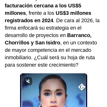
facturación cercana a los US$5
Notas Contratadas
millones
, frente a los
US$3 millones
Podcast
registrados en 2024
. De cara al 2026, la
Gestión TV
firma enfocará su estrategia en el
Videos
desarrollo de proyectos en
Barranco,
Chorrillos y San Isidro
, en un contexto
Fotogalerías
de mayor competencia en el mercado
inmobiliario. ¿Cuál será su hoja de ruta
para sostener este crecimiento?
gestion.pe
¿quiénes
Somos?
Términos
Y
Condiciones
Política
De
Privacidad