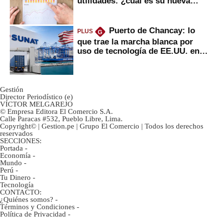
utilidades: ¿cuál es su nueva
inversión clave?
Puerto de Chancay: lo
PLUS
G
que trae la marcha blanca por
uso de tecnología de EE.UU. en
mercancías
Gestión
Director Periodístico (e)
VÍCTOR MELGAREJO
© Empresa Editora El Comercio S.A.
Calle Paracas #532, Pueblo Libre, Lima.
Copyright© | Gestion.pe | Grupo El Comercio | Todos los derechos
reservados
SECCIONES:
Portada
-
Economía
-
Mundo
-
Perú
-
Tu Dinero
-
Tecnología
CONTACTO:
¿Quiénes somos?
-
Términos y Condiciones
-
Política de Privacidad
-