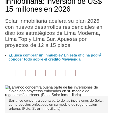
Inmobiliaria: inversión de US$
15 millones en 2026
Tu Dinero
Finanzas Personales
Solar Inmobiliaria acelera su plan 2026
con nuevos desarrollos residenciales en
Inmobiliarias
distritos estratégicos de Lima Moderna,
Lima Top y Lima Sur. Apuesta por
Plus G
proyectos de 12 a 15 pisos.
Opinión
¿Busca comprar un inmueble? En esta oficina podrá
conocer todo sobre el crédito Mivivienda
Editorial
Pregunta de hoy
Blogs
Tendencias
Lujo
Barranco concentra buena parte de las inversiones de Solar,
con proyectos enfocados en su modelo de regeneración
urbana. (Foto: Solar Inmobiliaria)
Viajes