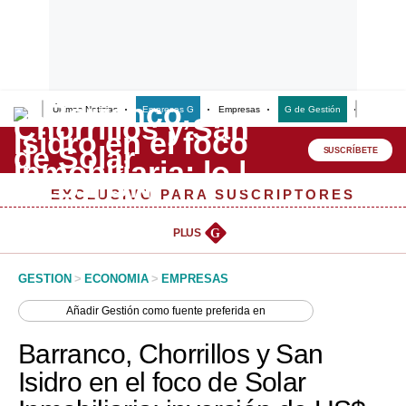
Últimas Noticias
Empresas G
Empresas
G de Gestión
Finanzas
Lo último
Peru Quiosco
SUSCRÍBETE
Portada
EXCLUSIVO PARA SUSCRIPTORES
Empresas
PLUS
G
Management & Empleo
GESTION
>
ECONOMIA
>
EMPRESAS
Economía
Añadir
Gestión
como fuente preferida en
Mercados
Barranco, Chorrillos y San
Perú
Isidro en el foco de Solar
Política